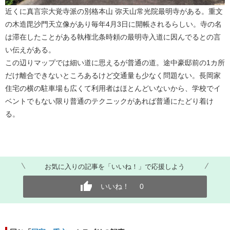
近くに真言宗大覚寺派の別格本山 弥天山常光院最明寺がある。重文
の木造毘沙門天立像があり毎年4月3日に開帳されるらしい。寺の名
は滞在したことがある執権北条時頼の最明寺入道に因んでるとの言
い伝えがある。
この辺りマップでは細い道に思えるが普通の道。途中豪邸前の1カ所
だけ離合できないところあるけど交通量も少なく問題ない。長岡家
住宅の横の駐車場も広くて利用者はほとんどいないから、学校でイ
ベントでもない限り普通のテクニックがあれば普通にたどり着け
る。
お気に入りの記事を「いいね！」で応援しよう
いいね！
0