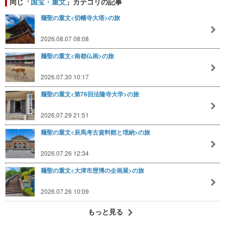
同じ「
国宝・重文
」カテゴリの記事
麺聖の重文<切幡寺大塔>の旅
2026.08.07 08:08
麺聖の重文<南都仏画>の旅
2026.07.30 10:17
麺聖の重文<第76回法隆寺大学>の旅
2026.07.29 21:51
麺聖の重文<辰馬考古資料館と埋納>の旅
2026.07.26 12:34
麺聖の重文<大津市歴博の企画展>の旅
2026.07.26 10:09
もっと見る