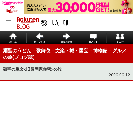
ホーム
新しい記事
過去の記事
コメント
シェア
麺聖のうどん・歌舞伎・文楽・城・国宝・博物館・グルメ
の旅(ブログ版)
麺聖の重文<旧長岡家住宅>の旅
2026.06.12