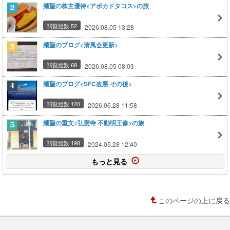
麺聖の株主優待<アボカドタコス>の旅
閲覧総数 52
2026.08.05 13:28
麺聖のブログ<清風会更新>
閲覧総数 68
2026.08.05 08:03
麺聖のブログ<SFC改悪 その後>
閲覧総数 120
2026.06.28 11:58
麺聖の重文<弘憲寺 不動明王像>の旅
閲覧総数 198
2024.05.28 12:40
もっと見る
このページの上に戻る