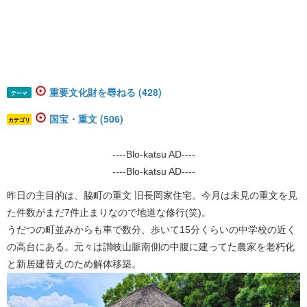
重要文化財を尋ねる (428)
テーマ
国宝・重文 (506)
カテゴリ
----Blo-katsu AD----
----Blo-katsu AD----
昨日の主目的は、脇町の重文 旧長岡家住宅。今月は未見の重文を見
た件数がまだ7件止まりなので地道な修行(笑)。
うだつの町並みからも車で数分、歩いて15分くらいの中学校の近く
の高台にある。元々は讃岐山脈南側の中腹に建ってた農家を老朽化
と新居建替えのため解体移築。