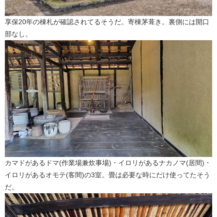
享保20年の棟札が確認されてるそうだ。寄棟茅葺き。裏側には開口
部なし。
カマドがあるドマ(作業場兼炊事場)・イロリがあるナカノマ(居間)・
イロリがあるオモテ(客間)の3室。畳は必要な時にだけ使ってたそう
だ。