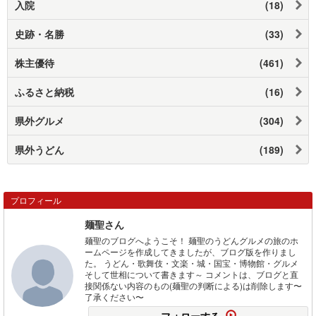
入院
(18)
史跡・名勝
(33)
株主優待
(461)
ふるさと納税
(16)
県外グルメ
(304)
県外うどん
(189)
プロフィール
麺聖さん
麺聖のブログへようこそ！ 麺聖のうどんグルメの旅のホ
ームページを作成してきましたが、ブログ版を作りまし
た。 うどん・歌舞伎・文楽・城・国宝・博物館・グルメ
そして世相について書きます～ コメントは、ブログと直
接関係ない内容のもの(麺聖の判断による)は削除します〜
了承ください〜
フォローする