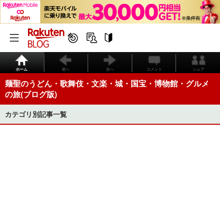
ホーム
前へ
次へ
コメント
シェア
麺聖のうどん・歌舞伎・文楽・城・国宝・博物館・グルメ
の旅(ブログ版)
カテゴリ別記事一覧