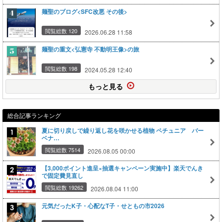
麺聖のブログ<SFC改悪 その後>
閲覧総数 120
2026.06.28 11:58
麺聖の重文<弘憲寺 不動明王像>の旅
閲覧総数 198
2024.05.28 12:40
もっと見る
総合記事ランキング
夏に切り戻しで繰り返し花を咲かせる植物 ペチュニア バー
ベナ…
閲覧総数 7514
2026.08.05 00:00
【3,000ポイント進呈×抽選キャンペーン実施中】楽天でんき
で固定費見直し
閲覧総数 19262
2026.08.04 11:00
元気だったK子・心配なT子・せともの市2026