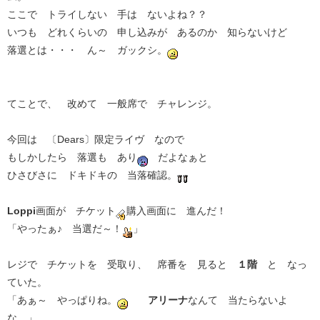
ここで トライしない 手は ないよね？？
いつも どれくらいの 申し込みが あるのか 知らないけど
落選とは・・・ ん～ ガックシ。
てことで、 改めて 一般席で チャレンジ。
今回は 〔Dears〕限定ライヴ なので
もしかしたら 落選も あり
だよなぁと
ひさびさに ドキドキの 当落確認。
Loppi
画面が チケット
購入画面に 進んだ！
「やったぁ♪ 当選だ～！
」
レジで チケットを 受取り、 席番を 見ると
１階
と なっ
ていた。
「あぁ～ やっぱりね。
アリーナ
なんて 当たらないよ
な。」