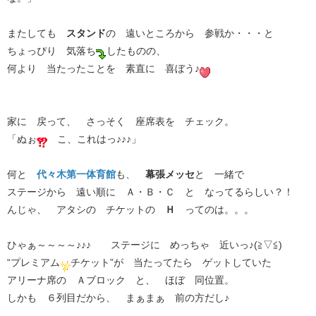
またしても
スタンド
の 遠いところから 参戦か・・・と
ちょっぴり 気落ち
したものの、
何より 当たったことを 素直に 喜ぼう♪
家に 戻って、 さっそく 座席表を チェック。
「ぬぉ
こ、これはっ♪♪♪」
何と
代々木第一体育館
も、
幕張メッセ
と 一緒で
ステージから 遠い順に Ａ・Ｂ・Ｃ と なってるらしい？！
んじゃ、 アタシの チケットの
Ｈ
ってのは。。。
ひゃぁ～～～～♪♪♪ ステージに めっちゃ 近いっ♪(≧▽≦)
“プレミアム
チケット”が 当たってたら ゲットしていた
アリーナ席の Ａブロック と、 ほぼ 同位置。
しかも ６列目だから、 まぁまぁ 前の方だし♪