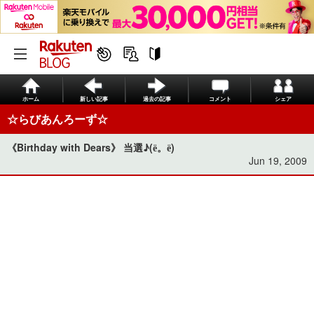
ホーム
新しい記事
過去の記事
コメント
シェア
☆らびあんろーず☆
《Birthday with Dears》 当選♪(ё。ё)
Jun 19, 2009