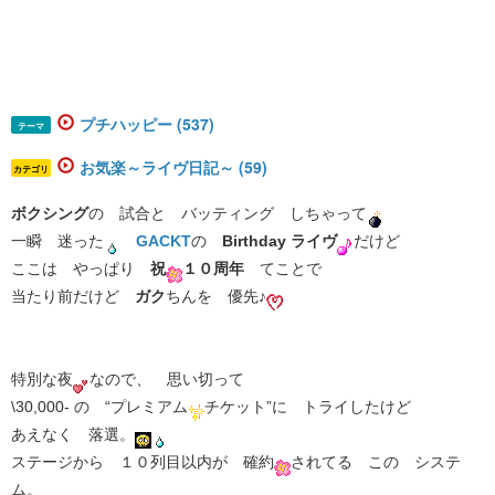
プチハッピー (537)
テーマ
お気楽～ライヴ日記～ (59)
カテゴリ
ボクシング
の 試合と バッティング しちゃって
一瞬 迷った
GACKT
の
Birthday ライヴ
だけど
ここは やっぱり
祝
１０周年
てことで
当たり前だけど
ガク
ちんを 優先♪
特別な夜
なので、 思い切って
\30,000- の “プレミアム
チケット”に トライしたけど
あえなく 落選。
ステージから １０列目以内が 確約
されてる この システ
ム。