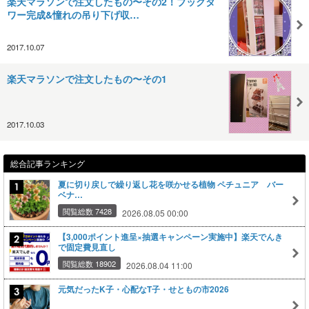
楽天マラソンで注文したもの〜その2！ブックタ
ワー完成&憧れの吊り下げ収…
2017.10.07
楽天マラソンで注文したもの〜その1
2017.10.03
総合記事ランキング
夏に切り戻しで繰り返し花を咲かせる植物 ペチュニア バー
ベナ…
閲覧総数 7428
2026.08.05 00:00
【3,000ポイント進呈×抽選キャンペーン実施中】楽天でんき
で固定費見直し
閲覧総数 18902
2026.08.04 11:00
元気だったK子・心配なT子・せともの市2026