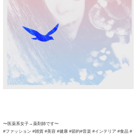
〜医薬系女子→薬剤師です〜
#ファッション #雑貨 #美容 #健康 #節約#音楽 #インテリア #食品 #