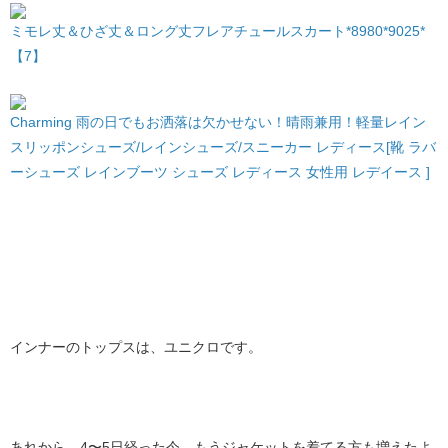
ミモレ丈＆ひざ丈＆ロング丈フレアチュールスカート*8980*9025*
【7】
Charming 雨の日でもお洒落は欠かせない！晴雨兼用！軽量レイン
スリッポンシューズ/レインシューズ/スニーカー レディース[靴 ラバ
ーシューズ レインブーツ シューズ レディース 女性用 レデイース ]
インナーのトップスは、ユニクロです。
あれから、4〜5日経った今、もうジャケットを着てる方も増えたよ