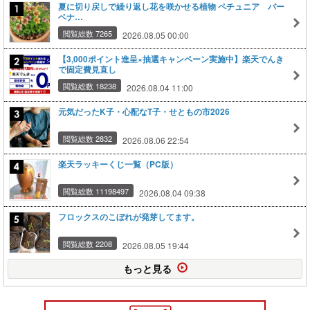
夏に切り戻しで繰り返し花を咲かせる植物 ペチュニア バー
ベナ…
閲覧総数 7265
2026.08.05 00:00
【3,000ポイント進呈×抽選キャンペーン実施中】楽天でんき
で固定費見直し
閲覧総数 18238
2026.08.04 11:00
元気だったK子・心配なT子・せともの市2026
閲覧総数 2832
2026.08.06 22:54
楽天ラッキーくじ一覧（PC版）
閲覧総数 11198497
2026.08.04 09:38
フロックスのこぼれが発芽してます。
閲覧総数 2208
2026.08.05 19:44
もっと見る