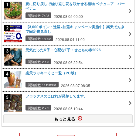
夏に切り戻しで繰り返し花を咲かせる植物 ペチュニア バー
ベナ…
閲覧総数 7428
2026.08.05 00:00
【3,000ポイント進呈×抽選キャンペーン実施中】楽天でんき
で固定費見直し
閲覧総数 18902
2026.08.04 11:00
元気だったK子・心配なT子・せともの市2026
閲覧総数 2993
2026.08.06 22:54
楽天ラッキーくじ一覧（PC版）
閲覧総数 11198981
2026.08.07 08:35
フロックスのこぼれが発芽してます。
閲覧総数 2582
2026.08.05 19:44
もっと見る