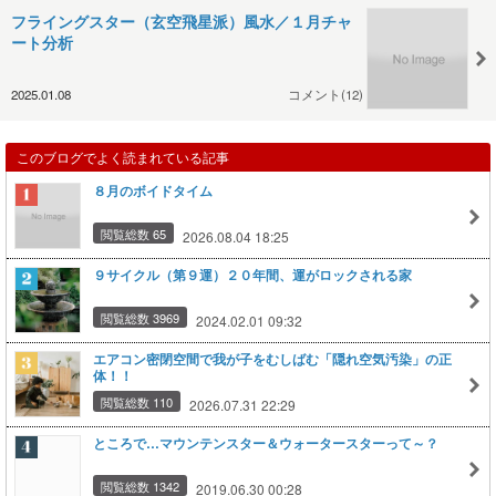
フライングスター（玄空飛星派）風水／１月チャ
ート分析
2025.01.08
コメント(12)
このブログでよく読まれている記事
８月のボイドタイム
閲覧総数 65
2026.08.04 18:25
９サイクル（第９運）２０年間、運がロックされる家
閲覧総数 3969
2024.02.01 09:32
エアコン密閉空間で我が子をむしばむ「隠れ空気汚染」の正
体！！
閲覧総数 110
2026.07.31 22:29
ところで…マウンテンスター＆ウォータースターって～？
閲覧総数 1342
2019.06.30 00:28