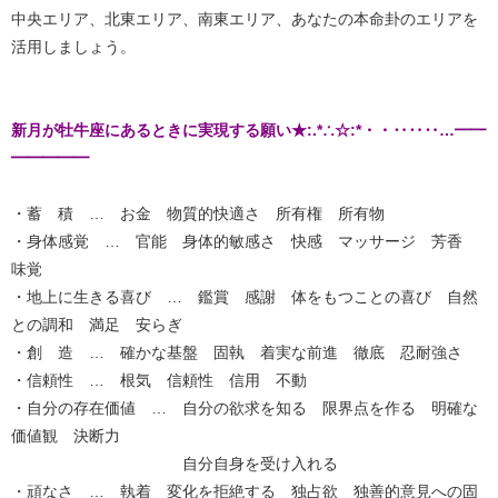
中央エリア、北東エリア、南東エリア、あなたの本命卦のエリアを
活用しましょう。
新月が牡牛座にあるときに実現する願い★:.*∴☆:*・・‥‥‥…━━
━━━━━
・蓄 積 … お金 物質的快適さ 所有権 所有物
・身体感覚 … 官能 身体的敏感さ 快感 マッサージ 芳香
味覚
・地上に生きる喜び … 鑑賞 感謝 体をもつことの喜び 自然
との調和 満足 安らぎ
・創 造 … 確かな基盤 固執 着実な前進 徹底 忍耐強さ
・信頼性 … 根気 信頼性 信用 不動
・自分の存在価値 … 自分の欲求を知る 限界点を作る 明確な
価値観 決断力
自分自身を受け入れる
・頑なさ … 執着 変化を拒絶する 独占欲 独善的意見への固