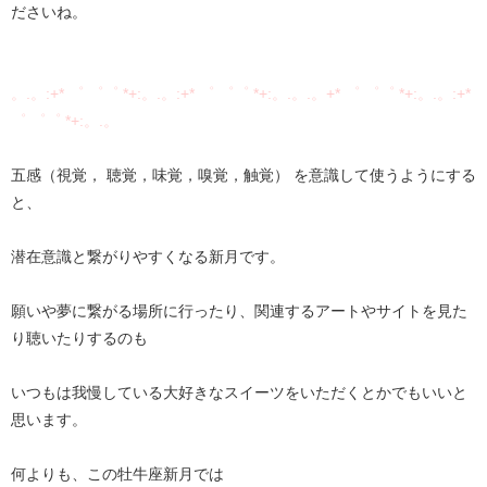
ださいね。
。.。:+* ゜ ゜゜ *+:。.。:+* ゜ ゜゜ *+:。.。.。+* ゜ ゜゜ *+:。.。:+*
゜ ゜゜ *+:。.。
五感（視覚， 聴覚，味覚，嗅覚，触覚） を意識して使うようにする
と、
潜在意識と繋がりやすくなる新月です。
願いや夢に繋がる場所に行ったり、関連するアートやサイトを見た
り聴いたりするのも
いつもは我慢している大好きなスイーツをいただくとかでもいいと
思います。
何よりも、この牡牛座新月では