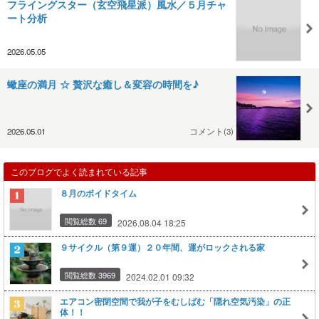
フライングスター（玄空飛星派）風水／５月チャ
ート分析
2026.05.05
蠍座の満月 ☆ 贅沢な癒し＆変容の時間を♪
2026.05.01
コメント(3)
このブログでよく読まれている記事
８月のボイドタイム
閲覧総数 69
2026.08.04 18:25
９サイクル（第９運）２０年間、運がロックされる家
閲覧総数 3969
2024.02.01 09:32
エアコン密閉空間で我が子をむしばむ「隠れ空気汚染」の正
体！！