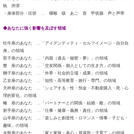
執 停滞
・身体部分・症状 … 咽喉 咳 あご 首 甲状腺 声と声帯
◆あなたに強く影響を及ぼす領域
牡牛座のあなた …「アイデンティティ・セルフイメージ・自分自
身」の領域
双子座のあなた …「内面（過去・秘密・夢）」の領域
蟹 座のあなた …「交友関係・個人としての生き方」の領域
獅子座のあなた …「外界・社会的立場・成果」の領域
乙女座のあなた …「知性・高等教育・旅行・専門」の領域
天秤座のあなた …「シェアする・性・預金・不動産購入・死・心
理的変化」の領域
蠍 座のあなた …「パートナーとの関係・結婚・敵」の領域
射手座のあなた …「仕事・健康・義務・責任」の領域
山羊座のあなた …「楽しみと創造性・ロマンス・情事・子ども・
趣味」の領域
水瓶座のあなた …「家と家族・本心・居場所・子育て」の領域