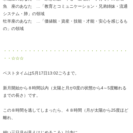
魚 座のあなた …「教育とコミュニケーション・兄弟姉妹・流通
システム・肺」の領域
牡羊座のあなた …「価値観・資産・技能・才能・安心を感じるも
の」の領域
・・・・・・・・・・・・・・・・・・・・・・・・・・・・・・
・・☆☆☆
ベストタイムは5月17日13:02ごろまで。
新月開始から８時間以内（太陽と月が0度の状態から4～5度離れる
までの長さ）です。
この８時間を逃してしまったら、４８時間（月が太陽から25度ほど
離れ、
細い三日月が見えはじめるころ）以内に。