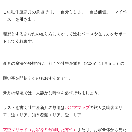
この牡牛座新月の祭壇では、「自分らしさ」「自己価値」「マイペ
ース」を引き出し
理想とするあなたの在り方に向かって進むペースや在り方をサポー
トしてくれます。
新月の魔法の祭壇では、前回の牡牛座満月（2025年11月５日）の
願い事を開封するのもおすすめです。
新月の祭壇では一人静かな時間を必ず持ちましょう。
リストを書く牡牛座新月の祭壇は
バグアマップ
の旅＆援助者エリ
ア、道エリア、知＆啓蒙エリア、愛エリア
玄空グリッド（お家を９分割した方位）
または、お家全体から見た