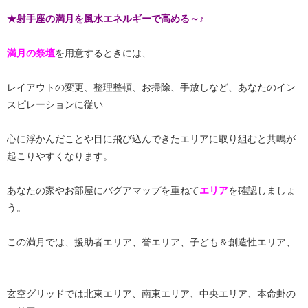
★射手座の満月を風水エネルギーで高める～♪
満月の祭壇
を用意するときには、
レイアウトの変更、整理整頓、お掃除、手放しなど、あなたのイン
スピレーションに従い
心に浮かんだことや目に飛び込んできたエリアに取り組むと共鳴が
起こりやすくなります。
あなたの家やお部屋にバグアマップを重ねて
エリア
を確認しましょ
う。
この満月では、援助者エリア、誉エリア、子ども＆創造性エリア、
玄空グリッドでは北東エリア、南東エリア、中央エリア、本命卦の