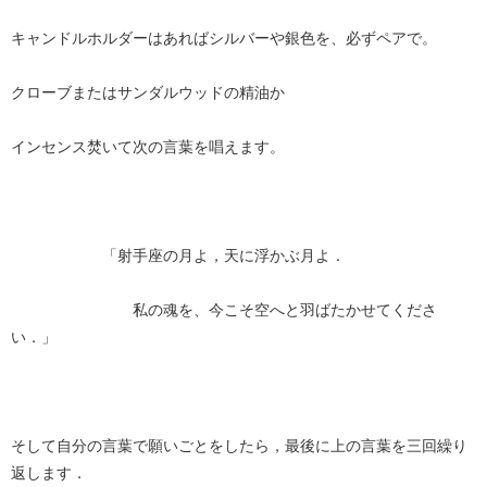
キャンドルホルダーはあればシルバーや銀色を、必ずペアで。
クローブまたはサンダルウッドの精油か
インセンス焚いて次の言葉を唱えます。
「射手座の月よ，天に浮かぶ月よ．
私の魂を、今こそ空へと羽ばたかせてくださ
い．」
そして自分の言葉で願いごとをしたら，最後に上の言葉を三回繰り
返します．