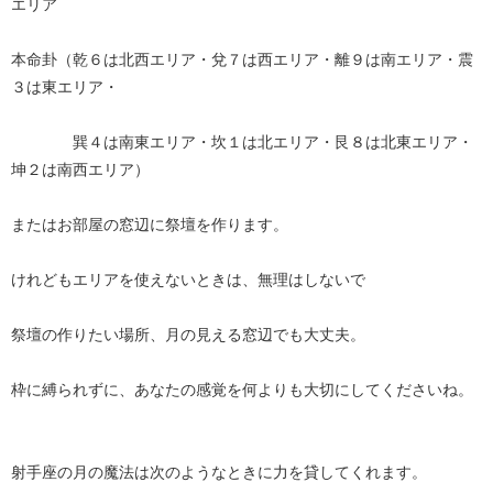
エリア
本命卦（乾６は北西エリア・兌７は西エリア・離９は南エリア・震
３は東エリア・
巽４は南東エリア・坎１は北エリア・艮８は北東エリア・
坤２は南西エリア）
またはお部屋の窓辺に祭壇を作ります。
けれどもエリアを使えないときは、無理はしないで
祭壇の作りたい場所、月の見える窓辺でも大丈夫。
枠に縛られずに、あなたの感覚を何よりも大切にしてくださいね。
射手座の月の魔法は次のようなときに力を貸してくれます。