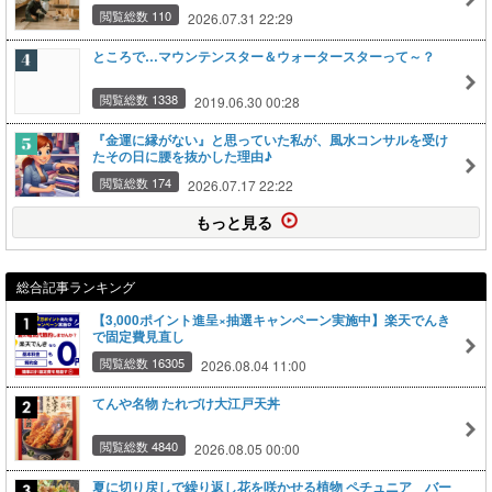
閲覧総数 110
2026.07.31 22:29
ところで…マウンテンスター＆ウォータースターって～？
閲覧総数 1338
2019.06.30 00:28
『金運に縁がない』と思っていた私が、風水コンサルを受け
たその日に腰を抜かした理由♪
閲覧総数 174
2026.07.17 22:22
もっと見る
総合記事ランキング
【3,000ポイント進呈×抽選キャンペーン実施中】楽天でんき
で固定費見直し
閲覧総数 16305
2026.08.04 11:00
てんや名物 たれづけ大江戸天丼
閲覧総数 4840
2026.08.05 00:00
夏に切り戻しで繰り返し花を咲かせる植物 ペチュニア バー