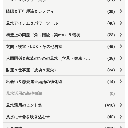
陰陽＆五行理論＆レメディ
(38)
風水アイテム＆パワーツール
(48)
構造上の問題（角，階段，梁etc）＆環境
(23)
玄関・寝室・LDK・その他居室
(45)
人間関係＆家族のための風水（学業・健康・調和）
(28)
財運＆仕事運（成功＆繁栄）
(24)
出会い＆恋愛運☆結婚の強化術
(14)
風水活用の基礎知識
(0)
風水活用のヒント集
(410)
風水に☆命を吹き込む☆
(42)