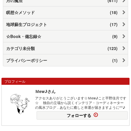
月の魔法
(611)
瞑想☆メソッド
(18)
地球蘇生プロジェクト
(17)
☆Book・備忘録☆
(9)
カテゴリ未分類
(123)
プライバシーポリシー
(1)
プロフィール
Ｍew♪さん
アクセスありがとうございます☆Ｍew♪こと平野佳月です
☆ 独自の立場から説くインテリア・コーディネーター
の風水ブログ．あなたに癒しと幸運が届きますように^^♪
フォローする