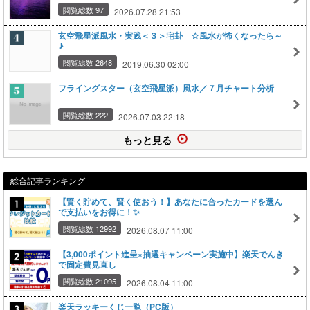
閲覧総数 97
2026.07.28 21:53
玄空飛星派風水・実践＜３＞宅卦 ☆風水が怖くなったら～
♪
閲覧総数 2648
2019.06.30 02:00
フライングスター（玄空飛星派）風水／７月チャート分析
閲覧総数 222
2026.07.03 22:18
もっと見る
総合記事ランキング
【賢く貯めて、賢く使おう！】あなたに合ったカードを選ん
で支払いをお得に！✨
閲覧総数 12992
2026.08.07 11:00
【3,000ポイント進呈×抽選キャンペーン実施中】楽天でんき
で固定費見直し
閲覧総数 21095
2026.08.04 11:00
楽天ラッキーくじ一覧（PC版）