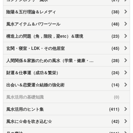
陰陽＆五行理論＆レメディ
(38)
風水アイテム＆パワーツール
(48)
構造上の問題（角，階段，梁etc）＆環境
(23)
玄関・寝室・LDK・その他居室
(45)
人間関係＆家族のための風水（学業・健康・調和）
(28)
財運＆仕事運（成功＆繁栄）
(24)
出会い＆恋愛運☆結婚の強化術
(14)
風水活用の基礎知識
(0)
風水活用のヒント集
(411)
風水に☆命を吹き込む☆
(42)