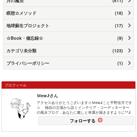
月の魔法
(611)
瞑想☆メソッド
(18)
地球蘇生プロジェクト
(17)
☆Book・備忘録☆
(9)
カテゴリ未分類
(123)
プライバシーポリシー
(1)
プロフィール
Ｍew♪さん
アクセスありがとうございます☆Ｍew♪こと平野佳月です
☆ 独自の立場から説くインテリア・コーディネーター
の風水ブログ．あなたに癒しと幸運が届きますように^^♪
フォローする