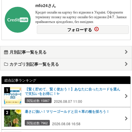
mfo24さん
Кредит онлайн на картку без відмови в Україні. Оформити
термінову позику на картку онлайн без відмови 24/7. Заявки
приймаються цілодобово, без вихідних
フォローする
月別記事一覧を見る
カテゴリ別記事一覧を見る
総合記事ランキング
【賢く貯めて、賢く使おう！】あなたに合ったカードを選ん
で支払いをお得に！✨
閲覧総数 15867
2026.08.07 11:00
暑さに強い！マリーゴールドと日々草の種を採ろう！
閲覧総数 7962
2026.08.08 16:58