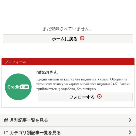
まだ登録されていません。
ホームに戻る
プロフィール
mfo24さん
Кредит онлайн на картку без відмови в Україні. Оформити
термінову позику на картку онлайн без відмови 24/7. Заявки
приймаються цілодобово, без вихідних
フォローする
月別記事一覧を見る
カテゴリ別記事一覧を見る