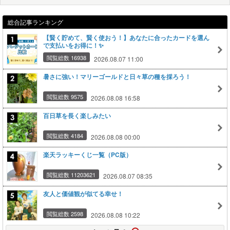
総合記事ランキング
【賢く貯めて、賢く使おう！】あなたに合ったカードを選ん
で支払いをお得に！✨
閲覧総数 16938
2026.08.07 11:00
暑さに強い！マリーゴールドと日々草の種を採ろう！
閲覧総数 9575
2026.08.08 16:58
百日草を長く楽しみたい
閲覧総数 4184
2026.08.08 00:00
楽天ラッキーくじ一覧（PC版）
閲覧総数 11203621
2026.08.07 08:35
友人と価値観が似てる幸せ！
閲覧総数 2598
2026.08.08 10:22