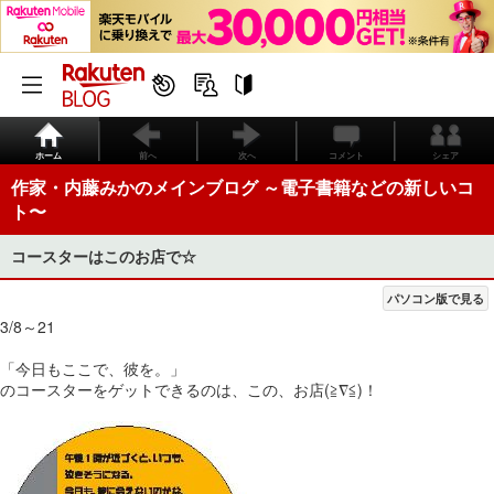
ホーム
前へ
次へ
コメント
シェア
作家・内藤みかのメインブログ ～電子書籍などの新しいコ
ト〜
コースターはこのお店で☆
パソコン版で見る
3/8～21
「今日もここで、彼を。」
のコースターをゲットできるのは、この、お店(≧∇≦)！