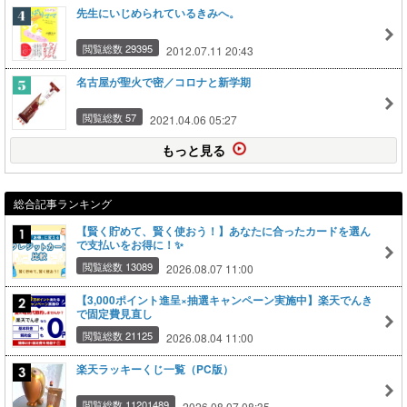
先生にいじめられているきみへ。
閲覧総数 29395
2012.07.11 20:43
名古屋が聖火で密／コロナと新学期
閲覧総数 57
2021.04.06 05:27
もっと見る
総合記事ランキング
【賢く貯めて、賢く使おう！】あなたに合ったカードを選ん
で支払いをお得に！✨
閲覧総数 13089
2026.08.07 11:00
【3,000ポイント進呈×抽選キャンペーン実施中】楽天でんき
で固定費見直し
閲覧総数 21125
2026.08.04 11:00
楽天ラッキーくじ一覧（PC版）
閲覧総数 11201489
2026.08.07 08:35