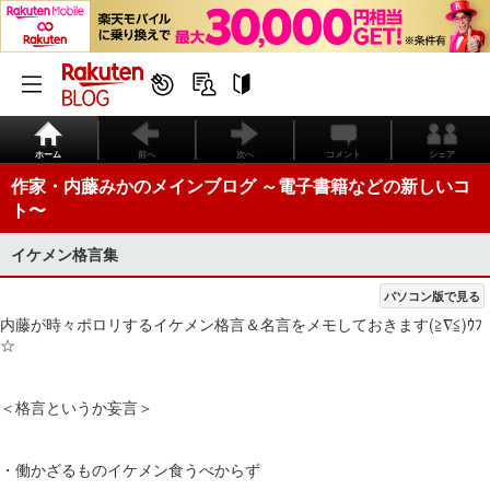
ホーム
前へ
次へ
コメント
シェア
作家・内藤みかのメインブログ ～電子書籍などの新しいコ
ト〜
イケメン格言集
パソコン版で見る
内藤が時々ポロリするイケメン格言＆名言をメモしておきます(≧∇≦)ｳﾌ
☆
＜格言というか妄言＞
・働かざるものイケメン食うべからず