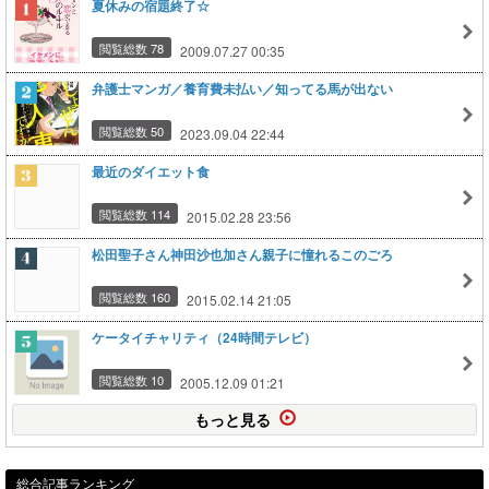
夏休みの宿題終了☆
閲覧総数 78
2009.07.27 00:35
弁護士マンガ／養育費未払い／知ってる馬が出ない
閲覧総数 50
2023.09.04 22:44
最近のダイエット食
閲覧総数 114
2015.02.28 23:56
松田聖子さん神田沙也加さん親子に憧れるこのごろ
閲覧総数 160
2015.02.14 21:05
ケータイチャリティ（24時間テレビ）
閲覧総数 10
2005.12.09 01:21
もっと見る
総合記事ランキング