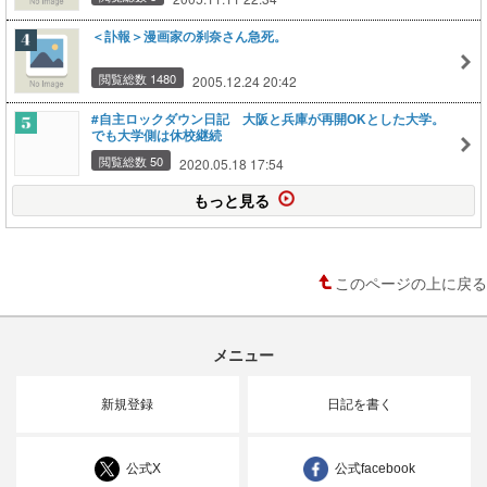
＜訃報＞漫画家の刹奈さん急死。
閲覧総数 1480
2005.12.24 20:42
#自主ロックダウン日記 大阪と兵庫が再開OKとした大学。
でも大学側は休校継続
閲覧総数 50
2020.05.18 17:54
もっと見る
このページの上に戻る
メニュー
新規登録
日記を書く
公式X
公式facebook