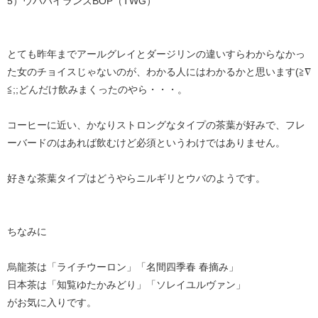
5）ウバハイランズBOP（TWG）
とても昨年までアールグレイとダージリンの違いすらわからなかっ
た女のチョイスじゃないのが、わかる人にはわかるかと思います(≧∇
≦;;どんだけ飲みまくったのやら・・・。
コーヒーに近い、かなりストロングなタイプの茶葉が好みで、フレ
ーバードのはあれば飲むけど必須というわけではありません。
好きな茶葉タイプはどうやらニルギリとウバのようです。
ちなみに
烏龍茶は「ライチウーロン」「名間四季春 春摘み」
日本茶は「知覧ゆたかみどり」「ソレイユルヴァン」
がお気に入りです。