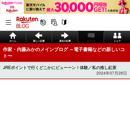
ホーム
新しい記事
過去の記事
コメント
シェア
作家・内藤みかのメインブログ ～電子書籍などの新しいコ
ト〜
JREポイントで行くどこかにビューーン！体験／私の推し紅茶
2024年07月28日