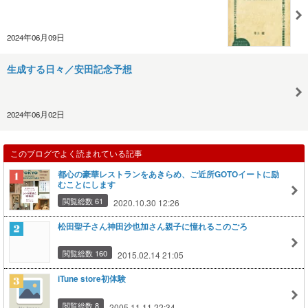
2024年06月09日
生成する日々／安田記念予想
2024年06月02日
このブログでよく読まれている記事
都心の豪華レストランをあきらめ、ご近所GOTOイートに励
むことにします
閲覧総数 61
2020.10.30 12:26
松田聖子さん神田沙也加さん親子に憧れるこのごろ
閲覧総数 160
2015.02.14 21:05
iTune store初体験
閲覧総数 8
2005.11.11 22:34