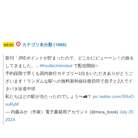
カテゴリ未分類 (1866)
カテゴリ
新刊「JREポイントが貯まったので、どこかにビューーン！の旅を
してきました。」
#KindleUnlimited
で配信開始✨
予約段階で早くも国内旅行カテゴリー1位をいただきありがとうご
ざいます！ランダムな駅への無料新幹線往復切符で息子と2人でド
タバタ珍道中🤣
私たちはどの駅が当たったのでしょう〜🚄？
pic.twitter.com/3IXxO
suRyM
— 内藤みか（作家）電子書籍用アカウント (@mica_book)
July 20,
2024