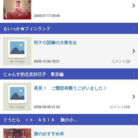
2009.07.17 09:49
もいっか★フィンランド
対テロ訓練の大衆化を
2008.12.08 18:21
コメント(2)
じゃんす的北京好日子 東京編
再見！ ご愛読有難うございました！
2008.09.08 21:22
コメント(34)
ぐうたら ｉｎ ＡＳＩＡ 旅の小…
旅のおすすめ本