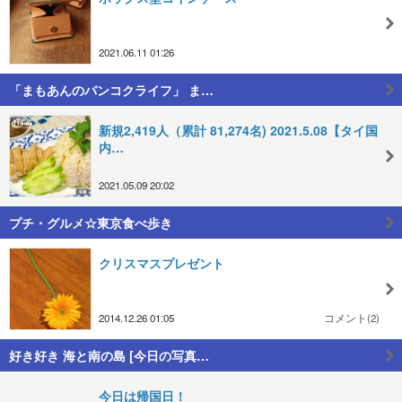
2021.06.11 01:26
「まもあんのバンコクライフ」 ま…
新規2,419人（累計 81,274名) 2021.5.08【タイ国
内…
2021.05.09 20:02
プチ・グルメ☆東京食べ歩き
クリスマスプレゼント
2014.12.26 01:05
コメント(2)
好き好き 海と南の島 [今日の写真…
今日は帰国日！