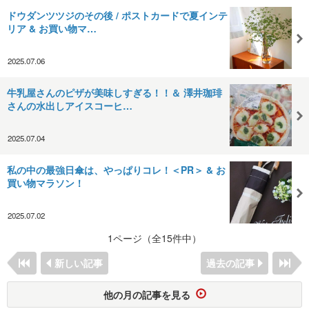
ドウダンツツジのその後 / ポストカードで夏インテ
リア & お買い物マ…
2025.07.06
牛乳屋さんのピザが美味しすぎる！！＆ 澤井珈琲
さんの水出しアイスコーヒ…
2025.07.04
私の中の最強日傘は、やっぱりコレ！＜PR＞ & お
買い物マラソン！
2025.07.02
1ページ（全15件中）
新しい記事
過去の記事
他の月の記事を見る