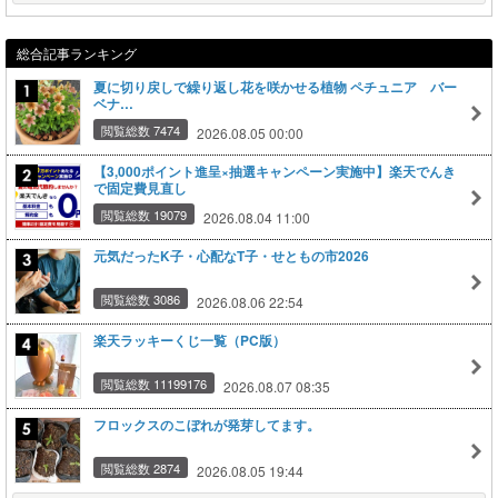
総合記事ランキング
夏に切り戻しで繰り返し花を咲かせる植物 ペチュニア バー
ベナ…
閲覧総数 7474
2026.08.05 00:00
【3,000ポイント進呈×抽選キャンペーン実施中】楽天でんき
で固定費見直し
閲覧総数 19079
2026.08.04 11:00
元気だったK子・心配なT子・せともの市2026
閲覧総数 3086
2026.08.06 22:54
楽天ラッキーくじ一覧（PC版）
閲覧総数 11199176
2026.08.07 08:35
フロックスのこぼれが発芽してます。
閲覧総数 2874
2026.08.05 19:44