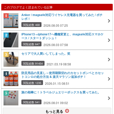
このブログでよく読まれている記事
Anker / magsafe対応ワイヤレス充電器を買ってみた / ポチ
レポ！
閲覧総数 468
2026.08.05 07:25
iPhone13→iphone17へ機種変更と、magsafe対応スマホケ
ース / スタートダッシュ！
閲覧総数 647
2026.08.03 07:58
セリアで大人買いしてしまった。笑
閲覧総数 91454
2021.03.19 08:58
防災用品の見直し～使用期限切れのカセットボンベとカセッ
トコンロの処分方法 & 楽天マラソン追加ポチ！
閲覧総数 1235
2026.01.15 08:51
旅の相棒に！トラベルジュエリーボックスを買ってみた。
閲覧総数 541
2026.08.01 09:02
もっと見る