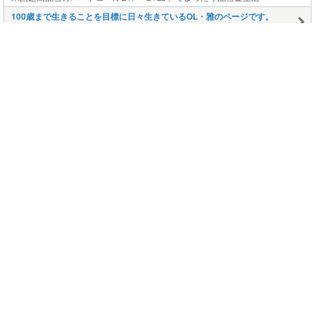
100歳まで生きることを目標に日々生きているOL・雅のページです。
雅の日記～お気楽生活をめざして
ヨーキー モアナの茅ヶ崎生活 ブログへようこそ
ヨーキーモアナ 地域猫クロちゃんの茅ヶ崎生活
このページの上に戻る
メニュー
新規登録
日記を書く
公式X
公式facebook
サービストップ
ブログランキング
記事ランキング
ジャンル一覧