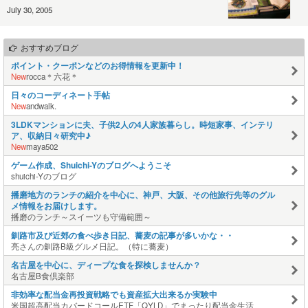
July 30, 2005
おすすめブログ
ポイント・クーポンなどのお得情報を更新中！
New
rocca＊六花＊
日々のコーディネート手帖
New
andwalk.
3LDKマンションに夫、子供2人の4人家族暮らし。時短家事、インテリ
ア、収納日々研究中♪
New
maya502
ゲーム作成、Shuichi-Yのブログへようこそ
shuichi-Yのブログ
播磨地方のランチの紹介を中心に、神戸、大阪、その他旅行先等のグル
メ情報をお届けします。
播磨のランチ～スイーツも守備範囲～
釧路市及び近郊の食べ歩き日記、蕎麦の記事が多いかな・・
亮さんの釧路B級グルメ日記。（特に蕎麦）
名古屋を中心に、ディープな食を探検しませんか？
名古屋B食倶楽部
非効率な配当金再投資戦略でも資産拡大出来るか実験中
米国超高配当カバードコールETF「QYLD」でまったり配当金生活