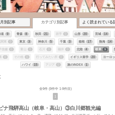
月別記事
カテゴリ別記事
よく読まれている
海道
9
青森
8
秋田
21
岩手
0
山形
20
宮城
14
北関東
0
東京
3
神奈川
5
千葉
3
箱根
17
熱海
14
甲信越
0
富山
0
石川
0
福井
0
北陸
4
岐阜
9
縄
0
その他
0
行ってみたい所
0
イギリス留学
20
ヨーロ
ハワイ
15
アジア
0
旅のINDEX
1
事
全9件 (9件中 1-9件目)
1
ピナ飛騨高山（岐阜・高山）③白川郷観光編