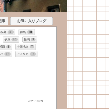
記事
お気に入りブログ
福島
35
群馬
10
伊豆
76
新潟
9
関西
3
中国地方
7
ッパ
12
アメリカ
16
2020.10.09