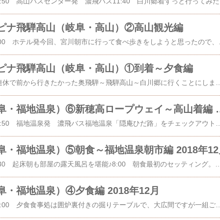
​​​​​​​​​​​​​2018年12月24日(月)10:50 高山バスセンター発 濃飛バス11:40 白川郷着ずっと行ってみたかった白川郷に到着しました。まずは展望台に行ってみようと思います。それにしてもほとんど雪がありません。快晴なのは嬉しいけど…。重要文化財の和田家。展望台に行った後に見学しようと思います。これが展望台だったかな？和田家前から展望台行きのシャトルバスが出ているので、上まで上らなければならない
ピナ飛騨高山（岐阜・高山）②高山観光編
​​​​​​​​​2018年12月24日(月)8:00 ホテル発今回、宮川朝市に行って食べ歩きをしようと思ったので、ホテルのプランは朝食をつけずに素泊まりにしました。12月からは朝市は８時からなので、その時間を目指してホテルを出発。ここを通って宮川朝市に向かいます。宮川朝市に到着～！道に入ってすぐの所にあった「重兵衛」で、まずは飛騨牛にぎり寿司を食べることに。2人とも、②2貫でお寿司＋軍艦を食べることにしました。お寿司が B.わさび醤油、軍艦が G.ポン酢ジュレ軍艦だったかな。美味しかった～♪
ピナ飛騨高山（岐阜・高山）①到着～夕食編
​​​​​​2018年12月23日(日)3連休で前から行きたかった奥飛騨～飛騨高山～白川郷に行くことにしました。１泊目はテレビや雑誌で見て行きたいと思っていた奥飛騨の福地温泉にある「隠庵ひだ路」を予約。2泊目は最初は白川郷の宿泊を考えたのですが、残念ながら満室。それならば飛騨高山でビジネスホテルの素泊まりにしようと思い、大浴場のある「スパホテルアルピナ飛騨高山」を予約しました。（​1泊目の記事はこちら​）……………………………………………………………………………………………………今回の宿泊「スパホテルアルピナ飛騨高山」 HPはこちら【プラン】 一休より予約 プラン：素泊まりプラン 部屋：禁煙スタンダードツイン チェックイン 15:00 / チェックアウト 10:00 宿泊代：2人利用 1人 ￥7,568（保有 825P 使用）……………………………………………………………………………………………………16:31 高山バスセンター着スパホテルアルピナ飛騨高山は、高山駅から徒歩3分、宮川朝市へは8～10分位、高山陣屋3分位と便利な場所にあります。17:00 チェックインホテルでも写真を撮っていたはずなのですが、たぶんハードディスクが壊れて復旧できた時に復旧できなかった写真の中に入ってしまったようです。パジャマの写真しか残っていませんでした。*Google Mapより部屋はスタンダードツイン。20.2㎡ですが、ほぼ寝るだけなので問題ありません。ユニットバスなので、お風呂は大浴場に行きました。*HPよりこちらのホテルには自家温泉の大浴場があります。温泉名：飛騨高山【大名田温泉】泉質：含弱放射能ーナトリウムー塩化物温泉（弱アルカリ性低張性低温泉）効能：痛風、動脈硬化症、高血圧症、慢性胆嚢炎、胆石症、 慢性皮膚病、慢性婦人病、きりきず、やけど、虚弱児童利用時間：15:00～25:00、翌朝5:00～9:00（※12月～3月は6:00～）*HPよりパジャマがついているのが便利でした。なぜかパジャマの写真は残っていました。高山での食事をネットで調べて、夕食はできれば「キッチン飛騨」に行きたいなあと思っていましたが、どうな
隠庵ひだ路（岐阜・福地温泉）⑥新穂
​​​​​​​​​​​​​2018年12月23日(日)10:50 福地温泉発 濃飛バス福地温泉「隠庵ひだ路」をチェックアウトした後、バスで新穂高ロープウェイに向かいました。11:16 新穂高ロープウェイ着新穂高ロープウェイ （​HPはこちら）​１ロープウェイと第２ロープウェイからなり、乗り継いで山頂駅の「西穂高口駅」へ行くことができます。途中の駅には売店やレストラン、テイクアウトなどのお店があります。第１ロープウェイ 毎時00分・30分発​​​​​​​第２ロープウェイ 毎時15分・45分発［＊概要はHPより］11:30 新穂高温泉駅発第一ロープウェイで鍋平高原駅に向かいます。雪も降っているし、上の方は霧がかかっているのでどこまで景色が見えるでしょうか。11:34 鍋平高原駅着しらかば平駅までは徒歩3分位です。しらかば平駅行きはこのまま第2ロープウェイで西穂高口に向かうことにします。この日も結構人がいましたが、次のロープウェイに乗れそうなぐらいでした。ここに長い列ができて結構待つ時もあるのでしょうね。第2ロープウェイは2階建てゴンドラ。2階に乗ることができました！11:45 しらかば平駅発霧はかかっていますが、山はこんな感じに見えました。青空だったらもっと綺麗なんでしょうね～☀上に近づくにつれてどんどん霧が濃くなってきました…。11:52 西穂高口駅着乗ってきた２階建てゴンドラやっぱり…。真っ白で山々を見ることはできません…。残念だけど仕方ないですね。次回にまた来なさいということかな。写真撮影ができるスポットが作られていました。写真を撮ってくれるというので有料かと思ったら、私たちのカメラで撮影してくれるとのことなので撮っていただきました♪ この日の気温はー2℃！標高は2,156m12時頃あまりに寒くて、喫茶・軽食「マウントビュー」に入りましたが、まだお腹がすいていなかったので、コーヒーをオーダー。フードメニューサイドメニュー、ドリンクメニューロープウェイの時間まであと30分。ここの出入口から出てみました。やっぱり霧がすごい…。でも雪景色と緑の木々は美しかったです♪やっぱり寒いので中へ。この言葉に惹かれて…このポストから自宅へ絵葉書を出してみました。旅行先から自宅へ絵葉書を出すというのは昔から時々やっています。家に帰ってから自分に絵葉書が届くのってなかなか楽しいのです～♫ここの売店で絵葉書を購入。お土産にこちらも買いました。13:15 西穂高口駅発出発してすぐは霧の中。少ししたらまた山が見えてきました。鍋平高原駅が見えてきました。ロープウェイの中に飛騨高山の民芸品さるぼぼ。ゴンドラを実際に引っ張ていたワイヤーを携えたオリジナルのさるぼぼとのこと。お土産物屋さんに売っています。13:22
・福地温泉）⑤朝食～福地温泉朝市編 2018年12
​​​​​​​​​2018年12月23日(日)6:30 起床朝も部屋の露天風呂を堪能♪8:00 朝食最初のセッティング。煮物などのおかず温野菜とソーセージ焼鮭と玉子焼きサラダは2人分。とり分けます。こちらは豆腐だったかな？自家製朴葉味噌御飯はお櫃で。味噌汁は囲炉裏の火にかかっています。お漬物。こちらも2人分だったかな。ヨーグルト9:00 福地温泉朝市食後に福地温泉朝市に行ってみることにしました。表通りに出ずに宿の横から裏側の道に出て、2分位で行くことができました。福地温泉朝市に到着です。中に入ると懐かしい昭和のイメージ♪いろいろなものが並んでいます。天井には昔のポスター壁にはたくさんのレコード！こちらにはサイン色紙飛騨のお土産も売られています。まだ旅は続くのでお土産は買えませんでしたが、見ているだけで楽しかった～♪玄関に置かれていた丈の長い綿入りの羽織とブーツ、傘を借りて出かけました。寒かったので私は自分のマフラーも巻いていきました。10:40 出発11時チェックアウトですが、バスの時間があるので少し早くチェックアウト。宿の前で写真を撮ってもらいました。ここで青だるライトアップがあるようです。バス停の少し先に福地
・福地温泉）④夕食編 2018年12月
​​​​​​2018年12月22日(土)18:00 夕食食事処は囲炉裏付きの掘りテーブルで、大広間ですが一組ごとに衝立で仕切られています。最初のセッティングお品書き 「年の瀬に 思いはせる 大晦日膳を」「飛騨牛プラン」を予約したので、かなり飛騨牛が入ったメニューです。私は生ビールをオーダー夫は奥飛騨林檎ジュース本日の山実酒野の幸天然こごみのお浸し山里の恵み野菜色々山芋ゼリー合わせ奥飛騨の五品盛り最初に囲炉裏の前にセットされていました。ゆば含め粉山椒きのこしぐれ煮みずのこぶ虹ます甘露煮地物 茗荷梅肉酢飛騨の恵み飛騨牛と季節の野菜の和え物飛騨牛のマリネ白胡麻葛寄せ飛騨牛ステーキにぎり二種結晶塩 おろし醤油 ガリ囲炉裏岩魚と五平餅は最初から囲炉裏にセットされていました。岩魚塩焼五平餅えごま味噌のくとまり百合根と鯰 かぶら蒸し田舎盛りわらび田舎煮ばあちゃんのころ芋飛騨かぶ漬け 赤かぶなが漬け ゆず大根 蕪の葉ふる漬けこれはお品書きにないような…二人分の用意だったのでお皿に取り分けたところ。ごっつを飛騨牛ロースステーキの溶岩焼岩塩。削るタイプです。おろしポン酢結構大きなお肉が2枚！ 私は２つのお肉を1/3ずついただきました。美味しかった～♪ でももうお腹がかなりいっぱい。山ぶどう酒をオーダーしてみました。御飯 汁物白米 味噌汁赤味噌仕立て口結びりんごシャーベットわ