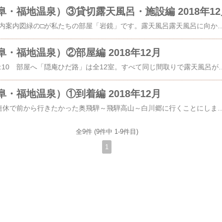
・福地温泉）③貸切露天風呂・施設編 2018年12
​​​​​2018年12月22日(土)館内案内図緑の□が私たちの部屋「岩鏡」です。露天風呂露天風呂に向かう通路「隠庵ひだ路」には川沿いに露天風呂が2ヶ所あり、時間によって男女別の時と貸切風呂の時があります。貸切タイムは空いていれば何度でも利用できます。檜風呂：14:00～18:00 男湯 / 18:00～21:30 女湯 / 21:30～翌朝10:00 貸切岩風呂：14:00～18:00 女湯 / 18:00～21:30 男湯 / 21:30～翌朝10:00 貸切泉質：単純温泉効能：神経痛、筋肉痛、関節痛、五十肩、運動麻痺、関節のこわばり うちみ、くじき、痔疾、冷え性、慢性消化器病 夕方16時頃に行った時は右の岩湯が女性、ひのき湯が男性でした。夕食後 19時半頃見た時は逆になっていました。そして貸切タイム。男女の暖簾がなくなり、「空」の札がかかっています。空いていれば入る時は「入浴中」に裏返して利用します。翌朝、どちらも入ってみました。脱衣所は左右対称で同じ造り。バスタオルはありませんが、浴用タオルは用意されています。雨の日用の傘も用意されています。外から見た脱衣所「岩風呂」川と滝が見えます。「檜風呂」川が流れる音を聞きながらお風呂に入るのは本当に気持ちいい～♪湯あがりお休み処・ミニギャラリー露天風呂に行く手前に湯あがりお休み処があります。季節の小物や読み物が並んだミニギャラリーとなっています。テーブルやチェアもあり、男女別の時に露天風呂に入った場合はここで待ち合わせもできます。たしか水が流れていて音が心地よかったような…12月だったからでしょうか。クリスマスのディスプレイが中心でした。可愛いディスプレイ♪テーブルにはクリスマスツリー。可愛い♪こちら
・福地温泉）②部屋編 2018年12月
​​​​2018年12月22日(土)14:10 部屋へ「隠庵ひだ路」は全12室。すべて同じ間取りで露天風呂がついています。ロビーや玄関、食事処、露天風呂は赤い〇の場所で、部屋は2室ずつつながった形になっています。私たちの部屋は緑の〇の「岩鏡」。間取りは10畳の和室＋4.5畳の掘り炬燵。10畳の和室はテーブルと座椅子、左側にテレビやクローゼットがあります。テーブルの上の箱は…お茶セットです。御菓子も入っていました。「隠庵ひだ路」オリジナルのあん玉。きなこがまぶしてある、あんこのお菓子。冬は炬燵が嬉しいです♪ それも掘り炬燵！外に露天風呂が見えます。鍵はひとつ。大浴場はありますが、貸切になる時間もあるし、基本的に部屋に露天風呂がついているのでそんなに問題はありませんでした。ひとり１杯ずつ牛乳をいただけます。10畳の和室の片側はテレビやクローゼット。右側の押し入れは布団などが入っていました。テレビの上の絵クローゼットの上側には浴衣や羽織など。フリースマント。ブランケットとしてもマントとしても使えて重宝しました。こちらは何
・福地温泉）①到着編 2018年12月
​​​​2018年12月22日(土)3連休で前から行きたかった奥飛騨～飛騨高山～白川郷に行くことにしました。１泊目はテレビや雑誌で見て行きたいと思っていた奥飛騨の福地温泉にある「隠庵ひだ路」を予約。2泊目は最初は白川郷の宿泊を考えたのですが、残念ながら満室。それならば飛騨高山でビジネスホテルの素泊まりにしようと思い、大浴場のある「スパホテルアルピナ飛騨高山」を予約しました。……………………………………………………………………………………………………今回の宿泊「隠庵ひだ路」 ​​​​​HPはこちら​​​【プラン】 HPより予約 プラン：飛騨牛プラン 部屋：【温泉露天風呂＋檜内湯付】和室10帖＋掘炬燵の間 チェックイン 14:00 / チェックアウト 11:00 宿泊代：2人利用 1人 ￥30,780……………………………………………………………………………………………………8:00 新宿駅発 スーパーあずさ5号まずは松本にスーパーあずさで向かいます。朝ごはんとしてKINOKUNIYAの特製かつサンド。松本にだいぶ近づいてきた頃、山々が見えてきました。10:38 松本駅着このままバスで飛騨方面に向かうため、今回は松本の観光をする時間はなく、バスターミナルに向かいました。11:05 松本発 濃飛バス濃飛バスは新宿～平湯温泉～高山のバスもあるのですが（​時刻表などはこちら​）約4時間半もバスというのは辛いかなと思い、松本までは電車にして、松本からバスで行くことにしました。バスターミナルで、これから行くところを伝え、お得な切符がないか聞いたところ、こちらの「アルプスワイドフリーパスポート」を教えてもらいました。（1人 9,800円 *2018年当時）4日間有効で、これだけの場所への濃飛バスとアルピコ交通のバスと電車に乗れて、新穂高ロープウェイの乗車券もついているので、4日間フルでいろいろな場所に行くなら本当にお得です。私たちは3日間ですが、それでも1,000円ちょっと安いし、毎回支払いをしなくてもいいのは楽なので、このフリー切符を購入することにしました。松本～平湯温泉 2,370円平湯温泉～福地温泉 420円福地温泉～新穂高ロープウェイ 650円新穂高ロープウェイ 往復乗車券 2,900円 新穂高ロープウェイ～高山 2,160円高山～白川郷 2,470円合計 10,970円12:30 平湯温泉着売店ではお土産がい
全9件 (9件中 1-9件目)
1