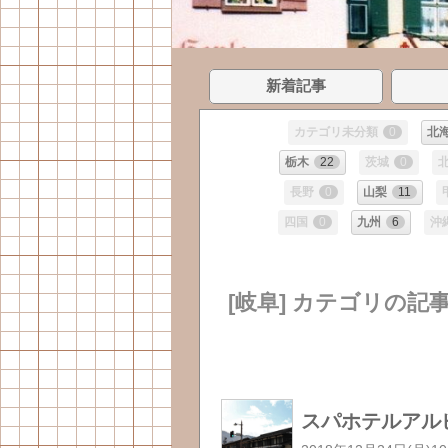
新着記事
カテゴリ未分類
0
北
栃木
22
茨城
0
長野
0
山梨
11
四国
0
九州
6
沖
[岐阜] カテゴリの記
スパホテルアル