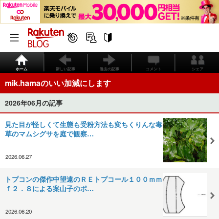
ホーム
新しい記事
過去の記事
コメント
シェア
mik.hamaのいい加減にします
2026年06月の記事
見た目が怪しくて生態も受粉方法も変ちくりんな毒
草のマムシグサを庭で観察…
2026.06.27
トプコンの傑作中望遠のＲＥトプコール１００ｍｍ
ｆ２．８による案山子のポ…
2026.06.20