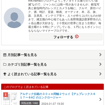
mik.hamaのブログへようこそ／タイトル通りの”いい加
減”なので、ジャンルには統一性がありませんが、銀塩写
真と銀塩時代のレンズとカメラを軸に、クルマ、原付バイ
ク、酒、時計、音楽、映画、オーディオ、本、石、旅、
器、文房具、インテリア等々、人々が作り上げたものが好
きで、縄文期の中心地でもあった長野県諏訪郡茅野市の八
ヶ岳山麓が大好きな、２０世紀の世界に住まう古狸が、毎
週土曜の１９時にアップしている、１円にも１ポイントに
もならないマイナーブログです。
フォローする
月別記事一覧を見る
カテゴリ別記事一覧を見る
よく読まれている記事一覧を見る
このブログでよく読まれている記事
アルテック伝統の３０ｃｍ同軸２ウェイ【デュプレックス６
１７ー８A】のエンクロージャー
閲覧総数 1082
2024.01.07 19:30