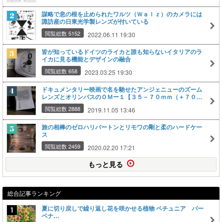
謀略で息の根を止められたワルツ（Ｗａｌｚ）のカメラには
諏訪産の日東光学製レンズが付いている
閲覧総数 5152
2022.06.11 19:30
皆が知っているドイツのライカと誰も知らないイタリアのラ
イカに見る機能とデザインの融合
閲覧総数 658
2023.03.25 19:30
ドキュメンタリー映画で名を馳せたアンジェニューのズーム
レンズとオリンパスのＯＭー１【３５－７０ｍｍ（＋７０－
２１０ｍｍ）】
閲覧総数 2888
2019.11.05 13:46
旅の相棒のゼロハリバートンとリモワの剛と柔のハードケー
ス
閲覧総数 2459
2020.02.20 17:21
もっと見る
総合記事ランキング
夏に切り戻しで繰り返し花を咲かせる植物 ペチュニア バー
ベナ…