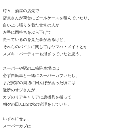
時々、酒屋の店先で
店員さんが荷台にビールケースを積んでいたり、
白い上っ張りを着た食堂の人が
左手に岡持ちをぶら下げて
走っているのを見た事があるけど、
それらのバイクに関してはヤマハ・メイトとか
スズキ・バーディーも混ざっていたと思う。
スーパーや駅の二輪駐車場には
必ず自転車と一緒にスーパーカブいたし、
まだ実家の周辺に田んぼがあった頃には
近所のオジさんが、
カブのリアキャリアに農機具を括って
朝夕の田んぼの水の管理をしていた。
いずれにせよ、
スーパーカブは