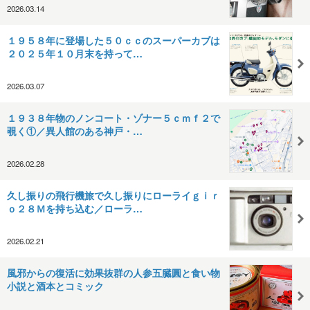
2026.03.14
１９５８年に登場した５０ｃｃのスーパーカブは
２０２５年１０月末を持って…
2026.03.07
１９３８年物のノンコート・ゾナー５ｃｍｆ２で
覗く①／異人館のある神戸・…
2026.02.28
久し振りの飛行機旅で久し振りにローライｇｉｒ
ｏ２８Ｍを持ち込む／ローラ…
2026.02.21
風邪からの復活に効果抜群の人参五臓圓と食い物
小説と酒本とコミック