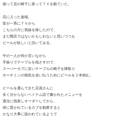
揃って店の椅子に座ってＴＶを観ていた。
店に入った途端、
皆が一斉にＴＶから
こちらの方に視線を移したので、
まだ開店ではないかもしれないと思いつつも
ビールが欲しいと訊いてみる。
中の一人が何か言いながら
手振りでテーブルを指さすので、
スーパーカブに近いテーブルの椅子を陣取り
ホーチミンの熱気を追い払うためにビールを２本頼む。
ビールを運んできた店員さんに
全く分からないベトナム語で書かれたメニューを
適当に指差しオーダーしてから、
傍に置かれているカブを観察すると
かなり大事に扱われているようで