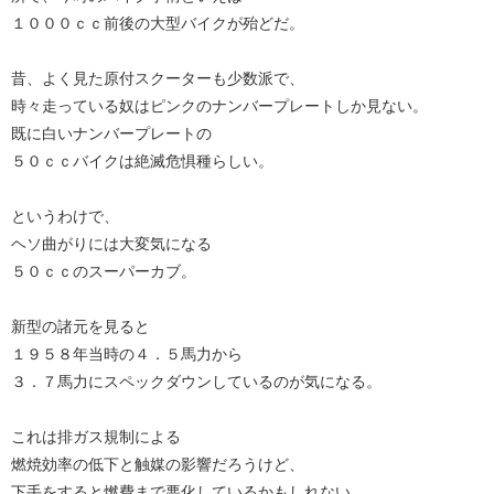
１０００ｃｃ前後の大型バイクが殆どだ。
昔、よく見た原付スクーターも少数派で、
時々走っている奴はピンクのナンバープレートしか見ない。
既に白いナンバープレートの
５０ｃｃバイクは絶滅危惧種らしい。
というわけで、
ヘソ曲がりには大変気になる
５０ｃｃのスーパーカブ。
新型の諸元を見ると
１９５８年当時の４．５馬力から
３．７馬力にスペックダウンしているのが気になる。
これは排ガス規制による
燃焼効率の低下と触媒の影響だろうけど、
下手をすると燃費まで悪化しているかもしれない。