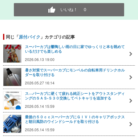
いいね！
0
同じ「
原付バイク
」カテゴリの記事
スーパーカブは鬱陶しい雨の日に家でゆっくりと本を眺めて
いるだけでも楽しめる
2026.06.13 19:00
暑さ対策でスーパーカブにモンベルの自転車用ドリンクホル
ダーを取り付ける
2026.05.27 16:14
ス―パーカブに硬くて疲れる純正シートをアウトスタンディ
ングのＳＡＳ-Ｓ３０交換してベトキャリを追加する
2026.05.14 15:59
最後の５０ｃｃスーパーカブにＧＩＶＩのキャリアボックス
と朝日風防のウインドシールドを取り付ける
2026.05.14 15:59