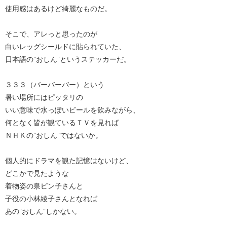
使用感はあるけど綺麗なものだ。
そこで、アレっと思ったのが
白いレッグシールドに貼られていた、
日本語の”おしん”というステッカーだ。
３３３（バーバーバー）という
暑い場所にはピッタリの
いい意味で水っぽいビールを飲みながら、
何となく皆が観ているＴＶを見れば
ＮＨＫの”おしん”ではないか。
個人的にドラマを観た記憶はないけど、
どこかで見たような
着物姿の泉ピン子さんと
子役の小林綾子さんとなれば
あの”おしん”しかない。