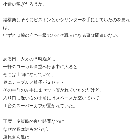
小遣い稼ぎだろうか。
結構楽しそうにピストンとかシリンダーを手にしていたのを見れ
ば、
いずれは腕の立つ一級のバイク職人になる事は間違いない。
ある日、夕方の６時過ぎに
一軒のローカル食堂へ行き中に入ると
そこは土間になっていて、
奥にテーブルと椅子が２セット
その手前の左手に１セット置かれていたのだけど、
入り口に近い右の手前にはスペースが空いていて
１台のスーパーカブが置かれていた。
丁度、夕飯時の良い時間なのに
なぜか客は誰もおらず、
店員さん達は