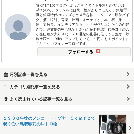
mik.hamaのブログへようこそ／タイトル通りの”いい加
減”なので、ジャンルには統一性がありませんが、銀塩写
真と銀塩時代のレンズとカメラを軸に、クルマ、原付バイ
ク、酒、時計、音楽、映画、オーディオ、本、石、旅、
器、文房具、インテリア等々、人々が作り上げたものが好
きで、縄文期の中心地でもあった長野県諏訪郡茅野市の八
ヶ岳山麓が大好きな、２０世紀の世界に住まう古狸が、毎
週土曜の１９時にアップしている、１円にも１ポイントに
もならないマイナーブログです。
フォローする
月別記事一覧を見る
カテゴリ別記事一覧を見る
よく読まれている記事一覧を見る
１９３８年物のノンコート・ゾナー５ｃｍｆ２で
覗く②／鳥取駅前のレトロ物…