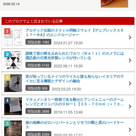
2026.02.14
このブログでよく読まれている記事
アルテック伝統の３０ｃｍ同軸２ウェイ【デュプレックス６
１７ー８A】のエンクロージャー
閲覧総数 1082
2024.01.07 19:30
謀略で息の根を止められたワルツ（Ｗａｌｚ）のカメラには
諏訪産の日東光学製レンズが付いている
閲覧総数 5152
2022.06.11 19:30
皆が知っているドイツのライカと誰も知らないイタリアのラ
イカに見る機能とデザインの融合
閲覧総数 658
2023.03.25 19:30
ドキュメンタリー映画で名を馳せたアンジェニューのズーム
レンズとオリンパスのＯＭー１【３５－７０ｍｍ（＋７０－
２１０ｍｍ）】
閲覧総数 2888
2019.11.05 13:46
旅の相棒のゼロハリバートンとリモワの剛と柔のハードケー
ス
閲覧総数 2459
2020.02.20 17:21