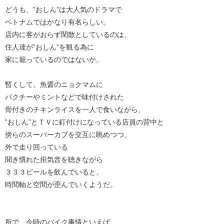
どうも、”おしん”は大人気のドラマで
ベトナムではかなり有名らしい。
店内に客がおらず閑散としているのは、
住人達が”おしん”を観る為に
家に籠っているのではないか。
暫くして、魚醤のニョクマムに
パクチーやミントなどで味付けされた
骨付きのチキンライスを一人で食いながら、
”おしん”とＴＶに釘付けになっている店員の背中と
傍らのスーパーカブを交互に眺めつつ、
外で走り回っている
聞き慣れた排気音を聴きながら
３３３ビールを飲んでいると、
時間軸と空間が歪んでいくようだ。
所で、今時のバイク事情といえば