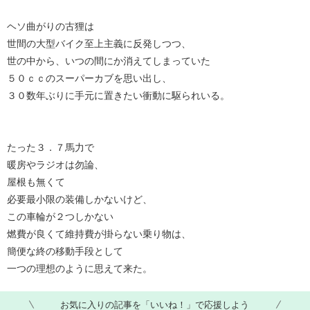
ヘソ曲がりの古狸は
世間の大型バイク至上主義に反発しつつ、
世の中から、いつの間にか消えてしまっていた
５０ｃｃのスーパーカブを思い出し、
３０数年ぶりに手元に置きたい衝動に駆られいる。
たった３．７馬力で
暖房やラジオは勿論、
屋根も無くて
必要最小限の装備しかないけど、
この車輪が２つしかない
燃費が良くて維持費が掛らない乗り物は、
簡便な終の移動手段として
一つの理想のように思えて来た。
お気に入りの記事を「いいね！」で応援しよう