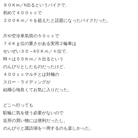
９０Ｋm／h出るというバイクで、
初めて４００ｃｃで
２００Ｋｍ／ｈを超えたと話題になったバイクだった。
片や空冷単気筒の５０ｃｃで
７４Ｋｇ位の重さがある実用２輪車は
せいぜい３０～4０Ｋｍ／ｈ位で、
時々は５０Ｋｍ／ｈ出るという
のんびりとしたものだったけど、
４００ｃｃマルチとは対極の
スロー・ライディングが
結構心地良くてお気に入りだった。
どこへ行っても
駐輪に気を使う必要がないので
近所の買い物には便利だったし、
のんびりと諏訪湖を一周するのも楽しかった。