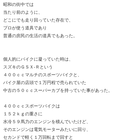
昭和の街中では
当たり前のように、
どこにでも走り回っていた存在で、
プロが使う道具であり
普通の庶民の生活の道具でもあった。
個人的にバイクに凝っていた時は、
スズキのＧＳＸ-Ｒという
４００ｃｃマルチのスポーツバイクと、
バイク屋の店頭で１万円程で売られていた
中古の５０ｃｃスーパーカブを持っていた事があった。
４００ｃｃスポーツバイクは
１５２ｋｇの重さに
水冷５９馬力のエンジンを積んでいたけど、
そのエンジンは電気モーターみたいに回り、
セカンドで軽く１万回転まで回すと