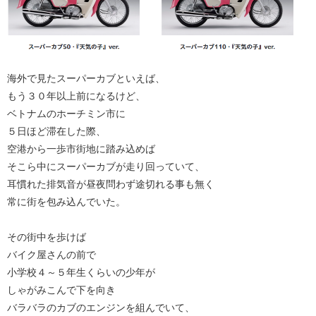
海外で見たスーパーカブといえば、
もう３０年以上前になるけど、
ベトナムのホーチミン市に
５日ほど滞在した際、
空港から一歩市街地に踏み込めば
そこら中にスーパーカブが走り回っていて、
耳慣れた排気音が昼夜問わず途切れる事も無く
常に街を包み込んでいた。
その街中を歩けば
バイク屋さんの前で
小学校４～５年生くらいの少年が
しゃがみこんで下を向き
バラバラのカブのエンジンを組んでいて、