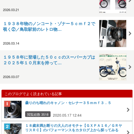
2026.03.21
１９３８年物のノンコート・ゾナー５ｃｍｆ２で
覗く②／鳥取駅前のレトロ物…
2026.03.14
１９５８年に登場した５０ｃｃのスーパーカブは
２０２５年１０月末を持って…
2026.03.07
このブログでよく読まれている記事
曇りのち晴れのキャノン・セレナー３５ｍｍｆ３．５
閲覧総数 3518
2020.05.17 12:44
１８歳未満お断りの大人のオモチャ【ＧＸＰＡ１６／ＧＲヤ
リスＲＣ】のパフォーマンスをカタログ上から探ってみる