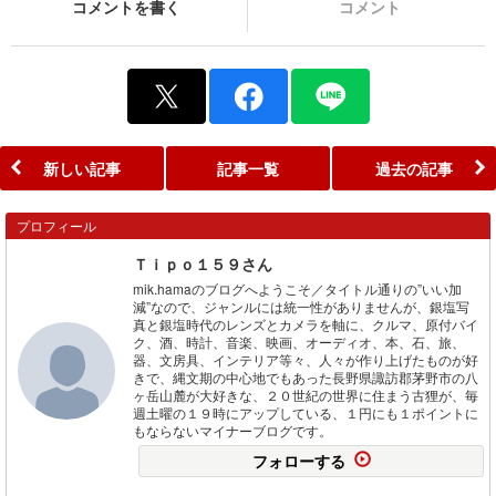
コメントを書く
コメント
新しい記事
記事一覧
過去の記事
プロフィール
Ｔｉｐｏ１５９さん
mik.hamaのブログへようこそ／タイトル通りの”いい加
減”なので、ジャンルには統一性がありませんが、銀塩写
真と銀塩時代のレンズとカメラを軸に、クルマ、原付バイ
ク、酒、時計、音楽、映画、オーディオ、本、石、旅、
器、文房具、インテリア等々、人々が作り上げたものが好
きで、縄文期の中心地でもあった長野県諏訪郡茅野市の八
ヶ岳山麓が大好きな、２０世紀の世界に住まう古狸が、毎
週土曜の１９時にアップしている、１円にも１ポイントに
もならないマイナーブログです。
フォローする