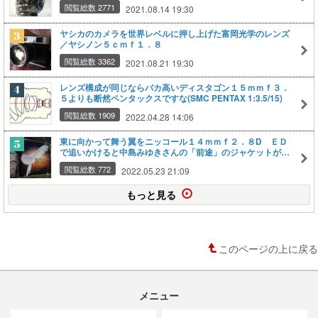
閲覧総数 2771
2021.08.14 19:30
ヤシカのカメラを世界レベルに押し上げた富岡光学のレンズ
／ヤシノン５ｃｍｆ１．８
閲覧総数 3362
2021.08.21 19:30
レンズ構成が同じならバカ高いディスタゴン１５ｍｍｆ３．
５よりも断然ペンタックスですな(SMC PENTAX 1:3.5/15)
閲覧総数 1909
2022.04.28 14:06
東に向かって舞う翼をニッコール１４ｍｍｆ２．８D ＥＤ
で追いかけると中島みゆきさんの「前途」のジャケットが見
えた
閲覧総数 772
2022.05.23 21:09
もっと見る
このページの上に戻る
メニュー