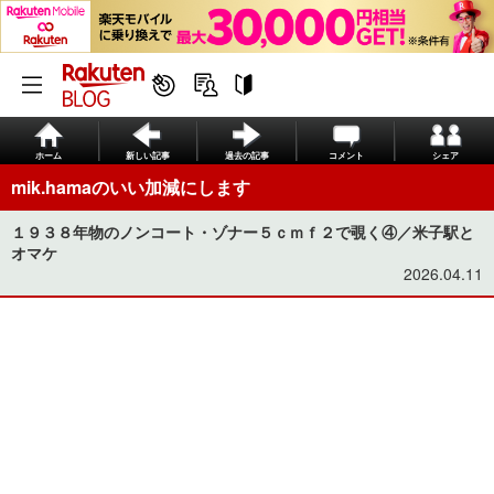
ホーム
新しい記事
過去の記事
コメント
シェア
mik.hamaのいい加減にします
１９３８年物のノンコート・ゾナー５ｃｍｆ２で覗く④／米子駅と
オマケ
2026.04.11