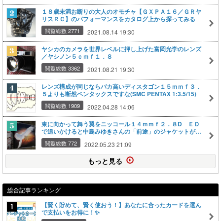
１８歳未満お断りの大人のオモチャ【ＧＸＰＡ１６／ＧＲヤ
リスＲＣ】のパフォーマンスをカタログ上から探ってみる
閲覧総数 2771
2021.08.14 19:30
ヤシカのカメラを世界レベルに押し上げた富岡光学のレンズ
／ヤシノン５ｃｍｆ１．８
閲覧総数 3362
2021.08.21 19:30
レンズ構成が同じならバカ高いディスタゴン１５ｍｍｆ３．
５よりも断然ペンタックスですな(SMC PENTAX 1:3.5/15)
閲覧総数 1909
2022.04.28 14:06
東に向かって舞う翼をニッコール１４ｍｍｆ２．８D ＥＤ
で追いかけると中島みゆきさんの「前途」のジャケットが見
えた
閲覧総数 772
2022.05.23 21:09
もっと見る
総合記事ランキング
【賢く貯めて、賢く使おう！】あなたに合ったカードを選ん
で支払いをお得に！✨