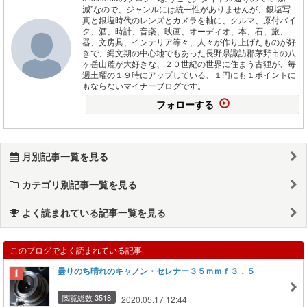
減”なので、ジャンルには統一性がありませんが、銀塩写
真と銀塩時代のレンズとカメラを軸に、クルマ、原付バイ
ク、酒、時計、音楽、映画、オーディオ、本、石、旅、
器、文房具、インテリア等々、人々が作り上げたものが好
きで、縄文期の中心地でもあった長野県諏訪郡茅野市の八
ヶ岳山麓が大好きな、２０世紀の世界に住まう古狸が、毎
週土曜の１９時にアップしている、１円にも１ポイントに
もならないマイナーブログです。
フォローする
月別記事一覧を見る
カテゴリ別記事一覧を見る
よく読まれている記事一覧を見る
このブログでよく読まれている記事
曇りのち晴れのキャノン・セレナー３５ｍｍｆ３．５
閲覧総数 3518
2020.05.17 12:44