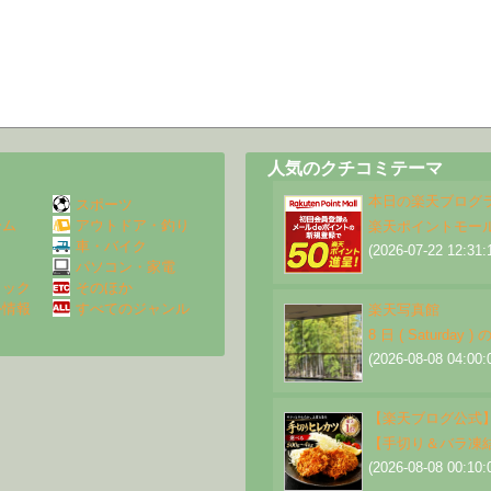
人気のクチコミテーマ
本日の楽天ブログ
スポーツ
ーム
アウトドア・釣り
楽天ポイントモー
Ｖ
車・バイク
(2026-07-22 12:31:
パソコン・家電
ミック
そのほか
外情報
すべてのジャンル
楽天写真館
8 日 ( Saturd
(2026-08-08 04:00:
【楽天ブログ公式
【手切り＆バラ凍
(2026-08-08 00:10: