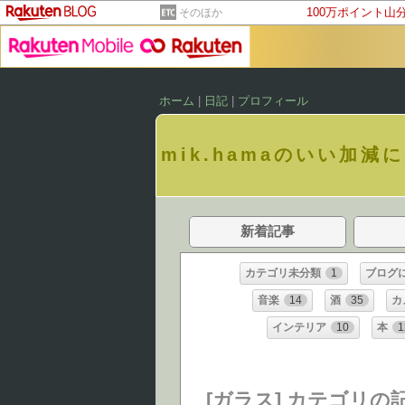
100万ポイント山
そのほか
ホーム
|
日記
|
プロフィール
mik.hamaのいい加減
新着記事
カテゴリ未分類
1
ブログ
音楽
14
酒
35
カ
インテリア
10
本
1
[ガラス] カテゴリの