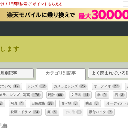
分け！1日5回検索で1ポイントもらえる
にします
月別記事
カテゴリ別記事
よく読まれている
について
12
レンズ
12
カメラとレンズ
25
オーディオ
27
メラ、レンズ、写真
178
時計
68
文房具
14
器
9
石
3
2
写真
4
日用雑貨
28
食べ物
5
映画
5
オーディオ・
映画・ドラマ
24
庭
5
その他
0
原付バイク
7
記事