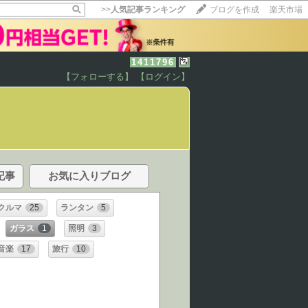
>>
人気記事ランキング
ブログを作成
楽天市場
1411796
【フォローする】
【ログイン】
記事
お気に入りブログ
クルマ
25
ランタン
5
ガラス
1
照明
3
音楽
17
旅行
10