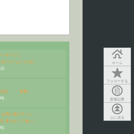
ラッキーくじ
ル&ドリームくじ1ポ…
ホーム
12)
フォローする
ay ) の日記 夜勤…
04)
新着記事
】お買い物マラソン…
上に戻る
結】柔らかくて使い…
05)