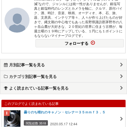
減”なので、ジャンルには統一性がありませんが、銀塩写
真と銀塩時代のレンズとカメラを軸に、クルマ、原付バイ
ク、酒、時計、音楽、映画、オーディオ、本、石、旅、
器、文房具、インテリア等々、人々が作り上げたものが好
きで、縄文期の中心地でもあった長野県諏訪郡茅野市の八
ヶ岳山麓が大好きな、２０世紀の世界に住まう古狸が、毎
週土曜の１９時にアップしている、１円にも１ポイントに
もならないマイナーブログです。
フォローする
月別記事一覧を見る
カテゴリ別記事一覧を見る
よく読まれている記事一覧を見る
このブログでよく読まれている記事
曇りのち晴れのキャノン・セレナー３５ｍｍｆ３．５
閲覧総数 3518
2020.05.17 12:44