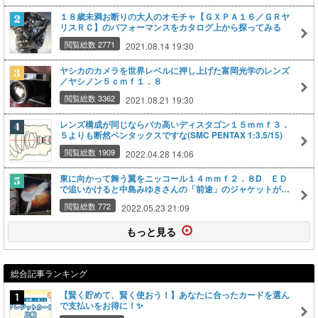
１８歳未満お断りの大人のオモチャ【ＧＸＰＡ１６／ＧＲヤ
リスＲＣ】のパフォーマンスをカタログ上から探ってみる
閲覧総数 2771
2021.08.14 19:30
ヤシカのカメラを世界レベルに押し上げた富岡光学のレンズ
／ヤシノン５ｃｍｆ１．８
閲覧総数 3362
2021.08.21 19:30
レンズ構成が同じならバカ高いディスタゴン１５ｍｍｆ３．
５よりも断然ペンタックスですな(SMC PENTAX 1:3.5/15)
閲覧総数 1909
2022.04.28 14:06
東に向かって舞う翼をニッコール１４ｍｍｆ２．８D ＥＤ
で追いかけると中島みゆきさんの「前途」のジャケットが見
えた
閲覧総数 772
2022.05.23 21:09
もっと見る
総合記事ランキング
【賢く貯めて、賢く使おう！】あなたに合ったカードを選ん
で支払いをお得に！✨