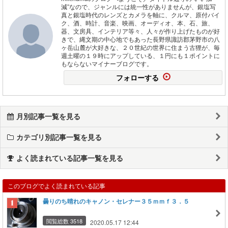
減”なので、ジャンルには統一性がありませんが、銀塩写
真と銀塩時代のレンズとカメラを軸に、クルマ、原付バイ
ク、酒、時計、音楽、映画、オーディオ、本、石、旅、
器、文房具、インテリア等々、人々が作り上げたものが好
きで、縄文期の中心地でもあった長野県諏訪郡茅野市の八
ヶ岳山麓が大好きな、２０世紀の世界に住まう古狸が、毎
週土曜の１９時にアップしている、１円にも１ポイントに
もならないマイナーブログです。
フォローする
月別記事一覧を見る
カテゴリ別記事一覧を見る
よく読まれている記事一覧を見る
このブログでよく読まれている記事
曇りのち晴れのキャノン・セレナー３５ｍｍｆ３．５
閲覧総数 3518
2020.05.17 12:44