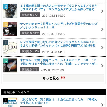
１８歳未満お断りの大人のオモチャ【ＧＸＰＡ１６／ＧＲヤ
リスＲＣ】のパフォーマンスをカタログ上から探ってみる
閲覧総数 2771
2021.08.14 19:30
ヤシカのカメラを世界レベルに押し上げた富岡光学のレンズ
／ヤシノン５ｃｍｆ１．８
閲覧総数 3362
2021.08.21 19:30
レンズ構成が同じならバカ高いディスタゴン１５ｍｍｆ３．
５よりも断然ペンタックスですな(SMC PENTAX 1:3.5/15)
閲覧総数 1909
2022.04.28 14:06
東に向かって舞う翼をニッコール１４ｍｍｆ２．８D ＥＤ
で追いかけると中島みゆきさんの「前途」のジャケットが見
えた
閲覧総数 772
2022.05.23 21:09
もっと見る
総合記事ランキング
【賢く貯めて、賢く使おう！】あなたに合ったカードを選ん
で支払いをお得に！✨