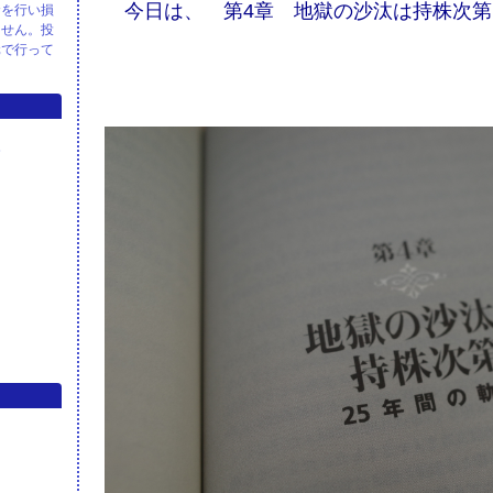
今日は、 第4章 地獄の沙汰は持株次第
資を行い損
ません。投
元で行って
S