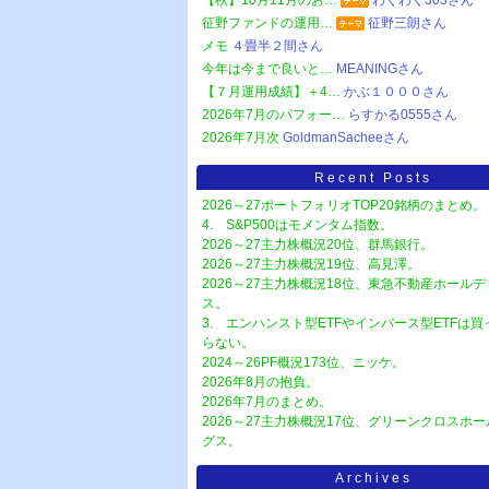
【秋】10月11月のお…
わくわく303さん
征野ファンドの運用…
征野三朗さん
メモ
４畳半２間さん
今年は今まで良いと…
MEANINGさん
【７月運用成績】＋4…
かぶ１０００さん
2026年7月のパフォー…
らすかる0555さん
2026年7月次
GoldmanSacheeさん
Recent Posts
2026～27ポートフォリオTOP20銘柄のまとめ。
4. S&P500はモメンタム指数。
2026～27主力株概況20位、群馬銀行。
2026～27主力株概況19位、高見澤。
2026～27主力株概況18位、東急不動産ホール
ス。
3. エンハンスト型ETFやインバース型ETFは
らない。
2024～26PF概況173位、ニッケ。
2026年8月の抱負。
2026年7月のまとめ。
2026～27主力株概況17位、グリーンクロスホ
グス。
Archives