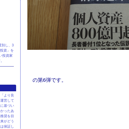
選別し、3
株投資」を
い投資家
す。
の第6弾です。
、「より良
て運営して
報に基づい
かかったあ
の推奨を目
未来がどう
性は保証し