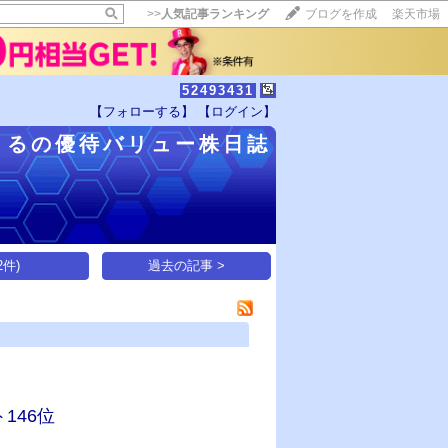
>>
人気記事ランキング
ブログを作成
楽天市場
52493431
【フォローする】
【ログイン】
【毎日開催】
まるの優待バリュー株日誌
15記事にいいね！で1ポイント
10秒滞在
いいね!
--
/
--
件)
過去の記事 >
146位