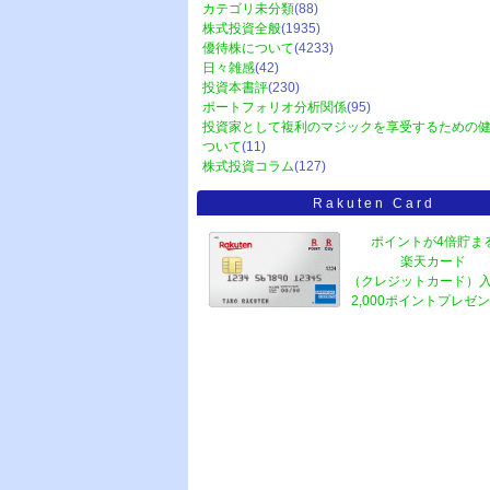
カテゴリ未分類
(88)
株式投資全般
(1935)
優待株について
(4233)
日々雑感
(42)
投資本書評
(230)
ポートフォリオ分析関係
(95)
投資家として複利のマジックを享受するための
ついて
(11)
株式投資コラム
(127)
Rakuten Card
ポイントが4倍貯ま
楽天カード
（クレジットカード）
2,000ポイントプレゼ