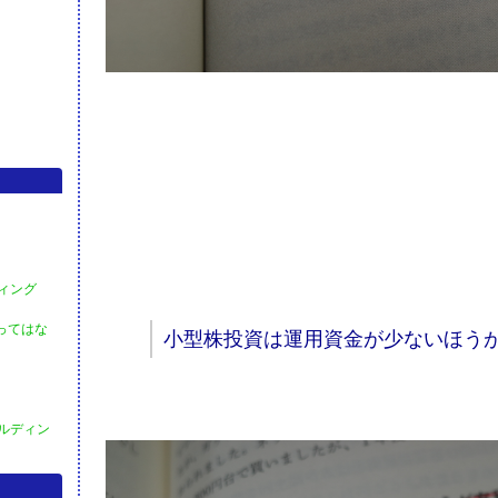
​
ディング
買ってはな
小型株投資は運用資金が少ないほう
ールディン