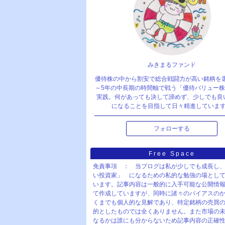
みきまるファンド
優待株の中から割安で総合戦闘力が高い銘柄を
～5年の中長期の時間軸で戦う「優待バリュー
実践。何があっても決して諦めず、少しでも良
になることを目指して日々精進していま
フォローする
Free Space
免責事項 ： 当ブログは私が少しでも成長し
い投資家」 になるための私的な勉強の場とし
います。記事内容は一般的に入手可能な公開情
て作成していますが、同時に諸々のバイアスの
くまでも個人的な見解であり、特定銘柄の売買
的としたものでは全くありません。また市場の
なるかは誰にも分からないため記事内容の正確