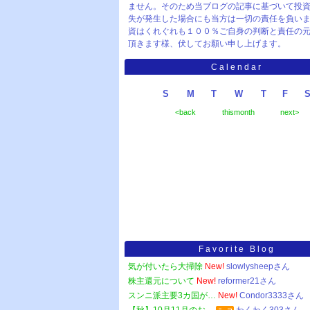
ません。そのため当ブログの記事に基づいて投
失が発生した場合にも当方は一切の責任を負い
資はくれぐれも１００％ご自身の判断と責任の
頂きます様、伏してお願い申し上げます。
Calendar
S
M
T
W
T
F
<back
thismonth
next>
Favorite Blog
気が付いたら大掃除
New!
slowlysheepさん
株主還元について
New!
reformer21さん
スンニ派主要3カ国が…
New!
Condor3333さん