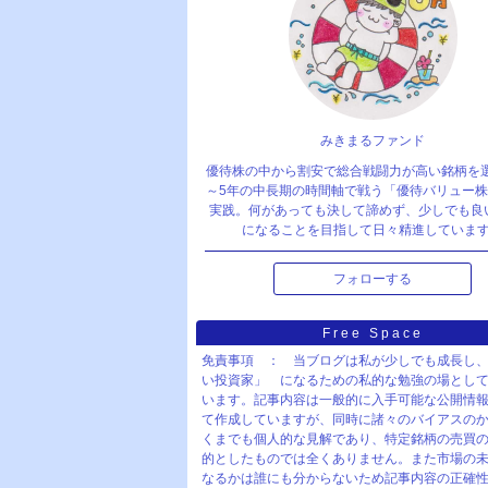
みきまるファンド
優待株の中から割安で総合戦闘力が高い銘柄を
～5年の中長期の時間軸で戦う「優待バリュー
実践。何があっても決して諦めず、少しでも良
になることを目指して日々精進していま
フォローする
Free Space
免責事項 ： 当ブログは私が少しでも成長し
い投資家」 になるための私的な勉強の場とし
います。記事内容は一般的に入手可能な公開情
て作成していますが、同時に諸々のバイアスの
くまでも個人的な見解であり、特定銘柄の売買
的としたものでは全くありません。また市場の
なるかは誰にも分からないため記事内容の正確