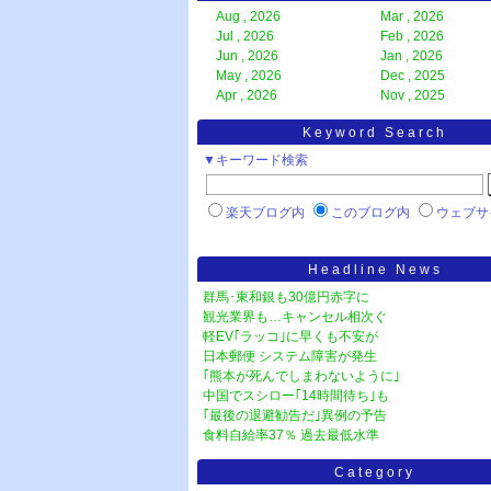
Aug , 2026
Mar , 2026
Jul , 2026
Feb , 2026
Jun , 2026
Jan , 2026
May , 2026
Dec , 2025
Apr , 2026
Nov , 2025
Keyword Search
▼キーワード検索
楽天ブログ内
このブログ内
ウェブサ
Headline News
群馬･東和銀も30億円赤字に
観光業界も…キャンセル相次ぐ
軽EV｢ラッコ｣に早くも不安が
日本郵便 システム障害が発生
｢熊本が死んでしまわないように｣
中国でスシロー｢14時間待ち｣も
｢最後の退避勧告だ｣異例の予告
食料自給率37％ 過去最低水準
Category