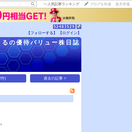
>>
人気記事ランキング
ブログを作成
楽天市場
52483529
【フォローする】
【ログイン】
【毎日開催】
まるの優待バリュー株日誌
15記事にいいね！で1ポイント
10秒滞在
いいね!
--
/
--
件)
過去の記事 >
す。