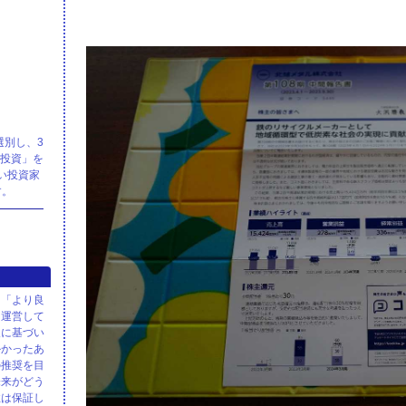
選別し、3
株投資」を
い投資家
す。
、「より良
て運営して
報に基づい
かかったあ
の推奨を目
未来がどう
性は保証し