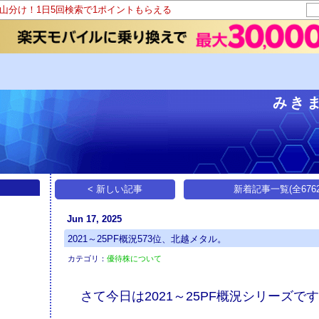
ト山分け！1日5回検索で1ポイントもらえる
みき
< 新しい記事
新着記事一覧(全6762
Jun 17, 2025
2021～25PF概況573位、北越メタル。
カテゴリ：
優待株について
さて今日は2021～25PF概況シリーズで