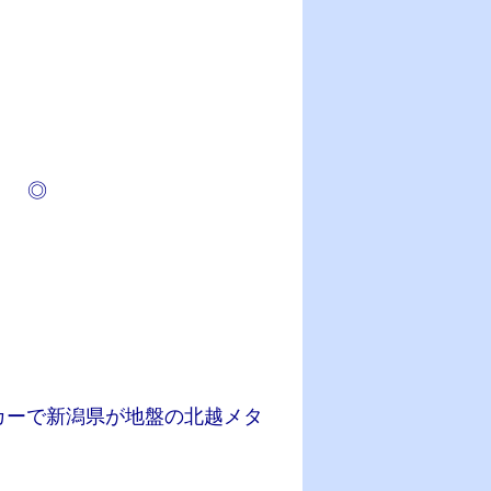
） ◎
カーで新潟県が地盤の北越メタ