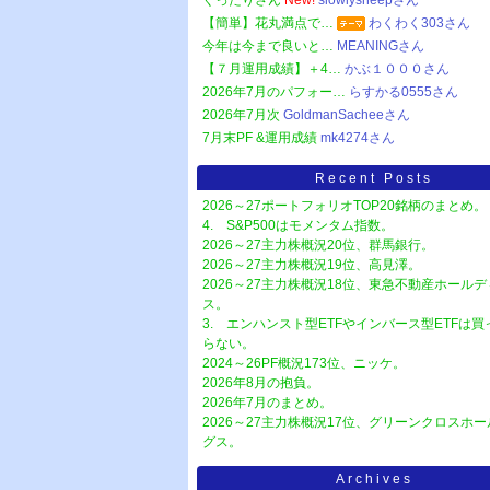
ぐったりさん
New!
slowlysheepさん
【簡単】花丸満点で…
わくわく303さん
今年は今まで良いと…
MEANINGさん
【７月運用成績】＋4…
かぶ１０００さん
2026年7月のパフォー…
らすかる0555さん
2026年7月次
GoldmanSacheeさん
7月末PF &運用成績
mk4274さん
Recent Posts
2026～27ポートフォリオTOP20銘柄のまとめ。
4. S&P500はモメンタム指数。
2026～27主力株概況20位、群馬銀行。
2026～27主力株概況19位、高見澤。
2026～27主力株概況18位、東急不動産ホール
ス。
3. エンハンスト型ETFやインバース型ETFは
らない。
2024～26PF概況173位、ニッケ。
2026年8月の抱負。
2026年7月のまとめ。
2026～27主力株概況17位、グリーンクロスホ
グス。
Archives