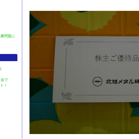
健康問題に
る
入会で
ント！