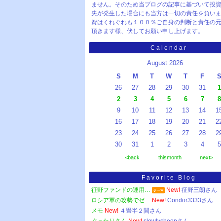
ません。そのため当ブログの記事に基づいて投
失が発生した場合にも当方は一切の責任を負い
資はくれぐれも１００％ご自身の判断と責任の
頂きます様、伏してお願い申し上げます。
Calendar
August 2026
S
M
T
W
T
F
26
27
28
29
30
31
1
2
3
4
5
6
7
8
9
10
11
12
13
14
1
16
17
18
19
20
21
2
23
24
25
26
27
28
2
30
31
1
2
3
4
5
<back
thismonth
next>
Favorite Blog
征野ファンドの運用…
New!
征野三朗さん
ロシア軍の攻勢でゼ…
New!
Condor3333さん
メモ
New!
４畳半２間さん