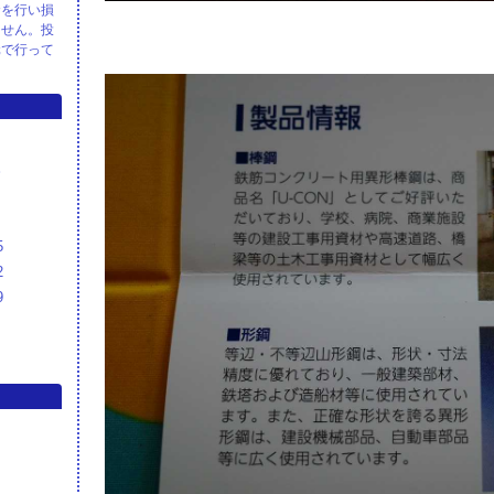
資を行い損
ません。投
元で行って
S
5
2
9