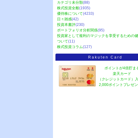
カテゴリ未分類
(88)
株式投資全般
(1935)
優待株について
(4233)
日々雑感
(42)
投資本書評
(230)
ポートフォリオ分析関係
(95)
投資家として複利のマジックを享受するための
ついて
(11)
株式投資コラム
(127)
Rakuten Card
ポイントが4倍貯ま
楽天カード
（クレジットカード）
2,000ポイントプレゼ