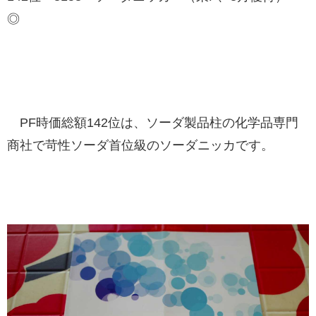
◎
PF時価総額142位は、ソーダ製品柱の化学品専門
商社で苛性ソーダ首位級のソーダニッカです。