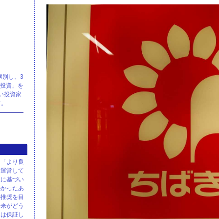
選別し、3
株投資」を
い投資家
す。
、「より良
て運営して
報に基づい
かかったあ
の推奨を目
未来がどう
性は保証し