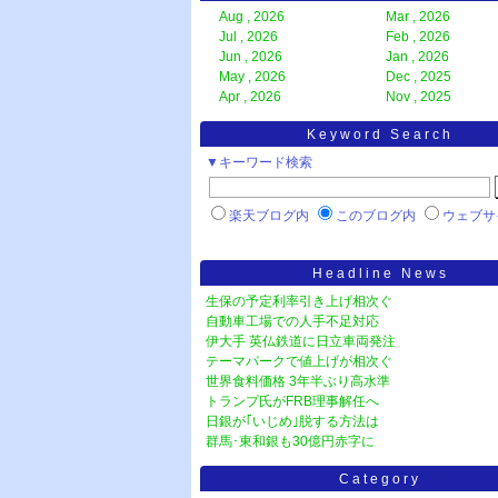
Aug , 2026
Mar , 2026
Jul , 2026
Feb , 2026
Jun , 2026
Jan , 2026
May , 2026
Dec , 2025
Apr , 2026
Nov , 2025
Keyword Search
▼キーワード検索
楽天ブログ内
このブログ内
ウェブサ
Headline News
生保の予定利率引き上げ相次ぐ
自動車工場での人手不足対応
伊大手 英仏鉄道に日立車両発注
テーマパークで値上げが相次ぐ
世界食料価格 3年半ぶり高水準
トランプ氏がFRB理事解任へ
日銀が｢いじめ｣脱する方法は
群馬･東和銀も30億円赤字に
Category