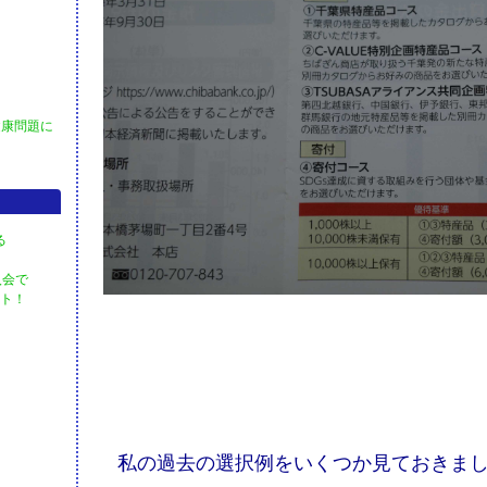
健康問題に
る
入会で
ント！
私の過去の選択例をいくつか見ておきま