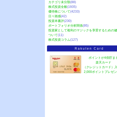
カテゴリ未分類
(88)
株式投資全般
(1935)
優待株について
(4233)
日々雑感
(42)
投資本書評
(230)
ポートフォリオ分析関係
(95)
投資家として複利のマジックを享受するための
ついて
(11)
株式投資コラム
(127)
Rakuten Card
ポイントが4倍貯ま
楽天カード
（クレジットカード）
2,000ポイントプレゼ