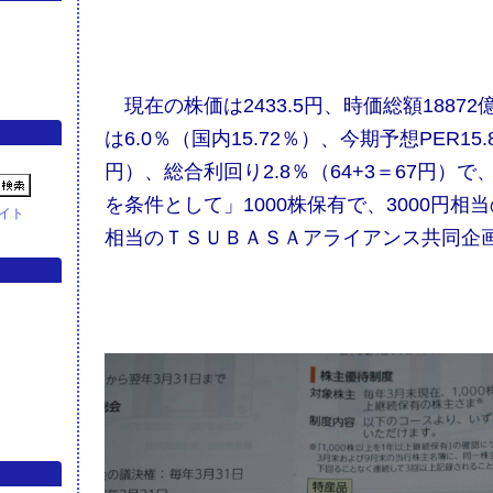
現在の株価は2433.5円、時価総額18872
は6.0％（国内15.72％）、今期予想PER15
円）、総合利回り2.8％（64+3＝67円）
を条件として」1000株保有で、3000円相
イト
相当のＴＳＵＢＡＳＡアライアンス共同企画特