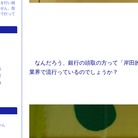
資を行い損
ません。投
元で行って
S
なんだろう、銀行の頭取の方って「岸田的
5
業界で流行っているのでしょうか？
2
9
さん