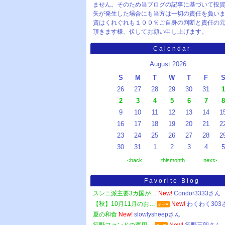
ません。そのため当ブログの記事に基づいて投
失が発生した場合にも当方は一切の責任を負い
資はくれぐれも１００％ご自身の判断と責任の
頂きます様、伏してお願い申し上げます。
Calendar
August 2026
S
M
T
W
T
F
26
27
28
29
30
31
1
2
3
4
5
6
7
8
9
10
11
12
13
14
1
16
17
18
19
20
21
2
23
24
25
26
27
28
2
30
31
1
2
3
4
5
<back
thismonth
next>
Favorite Blog
スンニ派主要3カ国が…
New!
Condor3333さん
【秋】10月11月のお…
New!
わくわく303
夏の和食
New!
slowlysheepさん