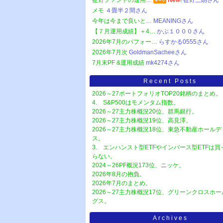
征野ファンドの運用…
New!
征野三朗さん
メモ
４畳半２間さん
今年は今まで良いと…
MEANINGさん
【７月運用成績】＋4…
かぶ１０００さん
2026年7月のパフォー…
らすかる0555さん
2026年7月次
GoldmanSacheeさん
7月末PF &運用成績
mk4274さん
Recent Posts
2026～27ポートフォリオTOP20銘柄のまとめ。
4. S&P500はモメンタム指数。
2026～27主力株概況20位、群馬銀行。
2026～27主力株概況19位、高見澤。
2026～27主力株概況18位、東急不動産ホール
ス。
3. エンハンスト型ETFやインバース型ETFは
らない。
2024～26PF概況173位、ニッケ。
2026年8月の抱負。
2026年7月のまとめ。
2026～27主力株概況17位、グリーンクロスホ
グス。
Archives