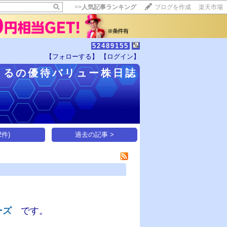
>>
人気記事ランキング
ブログを作成
楽天市場
52489155
【フォローする】
【ログイン】
【毎日開催】
まるの優待バリュー株日誌
15記事にいいね！で1ポイント
10秒滞在
いいね!
--
/
--
件)
過去の記事 >
ーズ
です。​