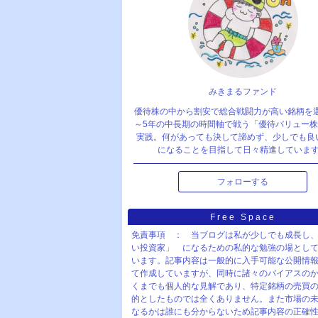
みきまるファンド
優待株の中から割安で総合戦闘力が高い銘柄を
～5年の中長期の時間軸で戦う「優待バリュー
実践。何があっても決して諦めず、少しでも良
になることを目指して日々精進していま
フォローする
Free Space
免責事項 ： 当ブログは私が少しでも成長し
い投資家」 になるための私的な勉強の場とし
います。記事内容は一般的に入手可能な公開情
て作成していますが、同時に諸々のバイアスの
くまでも個人的な見解であり、特定銘柄の売買
的としたものでは全くありません。また市場の
なるかは誰にも分からないため記事内容の正確