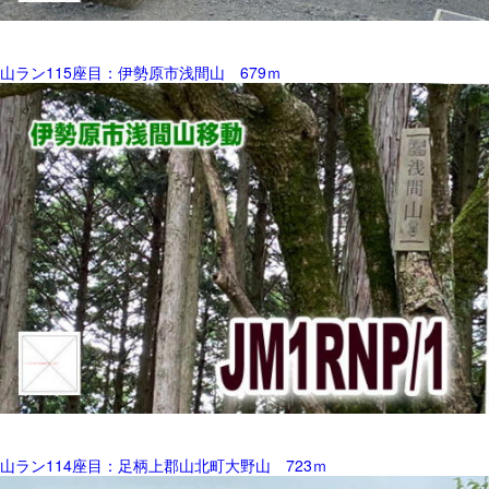
山ラン115座目：伊勢原市浅間山 679ｍ
山ラン114座目：足柄上郡山北町大野山 723ｍ