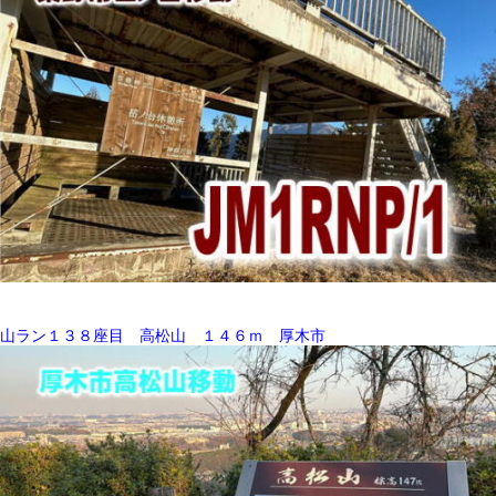
山ラン１３８座目 高松山 １４６ｍ 厚木市