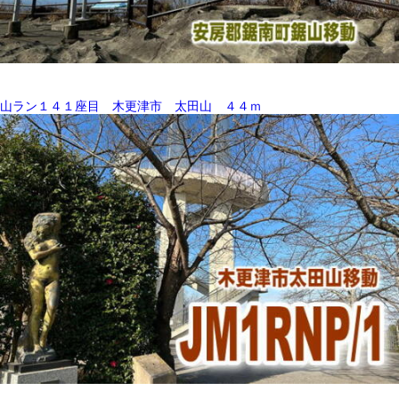
山ラン１４１座目 木更津市 太田山 ４４ｍ