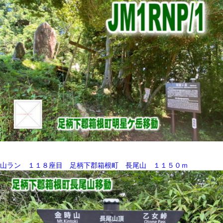
山ラン １１８座目 足柄下郡箱根町 長尾山 １１５０ｍ