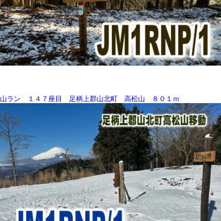
山ラン １４７座目 足柄上郡山北町 高松山 ８０１ｍ