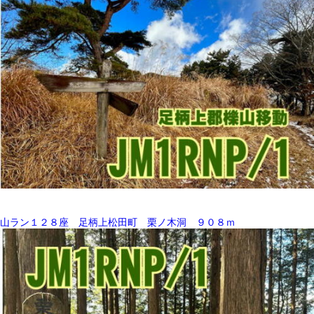
山ラン１２８座 足柄上松田町 栗ノ木洞 ９０８ｍ