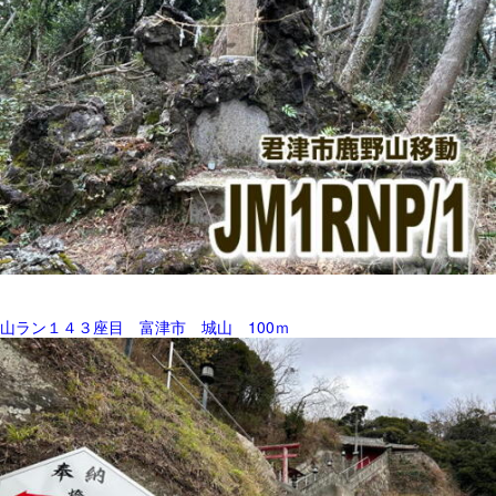
山ラン１４３座目 富津市 城山 100ｍ