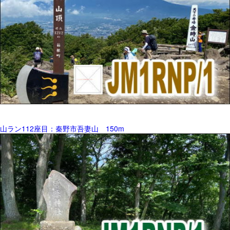
山ラン112座目：秦野市吾妻山 150m