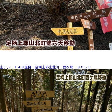
山ラン １４８座目 足柄上郡山北町 西ケ尾 ８０５ｍ