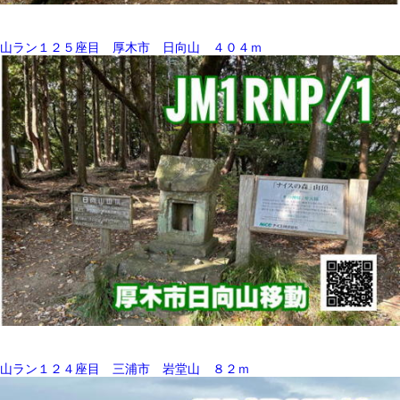
山ラン１２５座目 厚木市 日向山 ４０４ｍ
山ラン１２４座目 三浦市 岩堂山 ８２ｍ