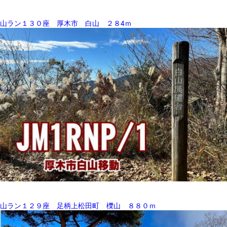
山ラン１３０座 厚木市 白山 ２８4ｍ
山ラン１２９座 足柄上松田町 櫟山 ８８０ｍ