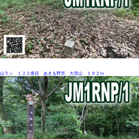
山ラン １２２座目 あきる野市 大澄山 １９２ｍ