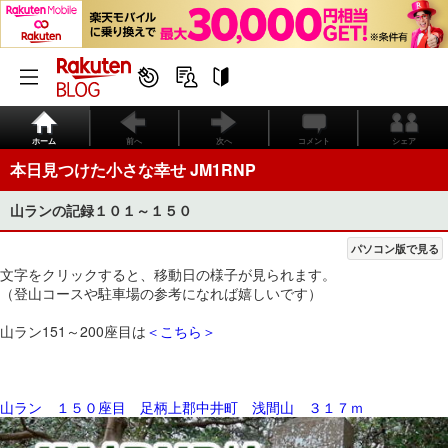
ホーム
前へ
次へ
コメント
シェア
本日見つけた小さな幸せ JM1RNP
山ランの記録１０１～１５０
パソコン版で見る
文字をクリックすると、移動日の様子が見られます。
（登山コースや駐車場の参考になれば嬉しいです）
山ラン151～200座目は
＜こちら＞
山ラン １５０座目 足柄上郡中井町 浅間山 ３１７ｍ