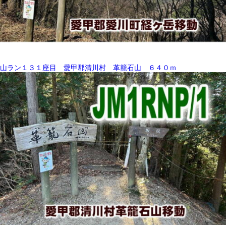
山ラン１３１座目 愛甲郡清川村 革籠石山 ６４０ｍ