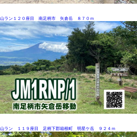
山ラン１２０座目 南足柄市 矢倉岳 ８７０ｍ
山ラン １１９座目 足柄下郡箱根町 明星ケ岳 ９２４ｍ