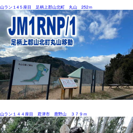
山ラン１4５座目 足柄上郡山北町 丸山 252ｍ
山ラン１４４座目 君津市 鹿野山 ３７９ｍ