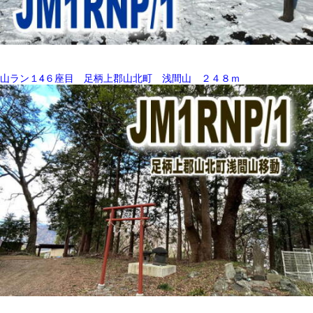
山ラン１4６座目 足柄上郡山北町 浅間山 ２４８ｍ