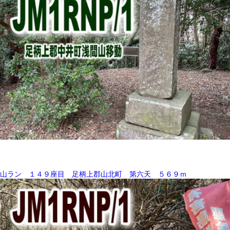
山ラン １４９座目 足柄上郡山北町 第六天 ５６９ｍ