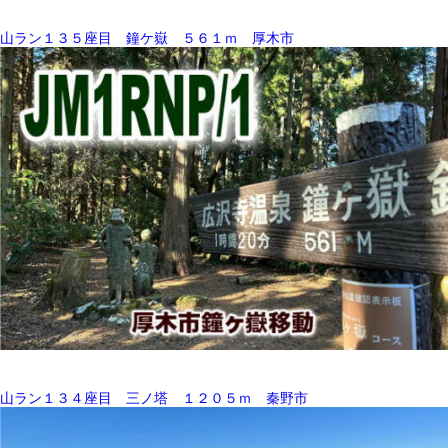
山ラン１３５座目 鐘ケ嶽 ５６１ｍ 厚木市
山ラン１３４座目 三ノ塔 １２０５ｍ 秦野市