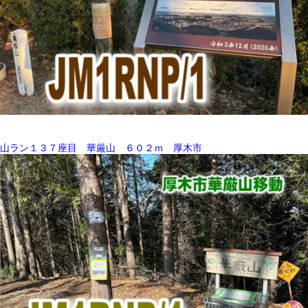
山ラン１３７座目 華厳山 ６０２ｍ 厚木市