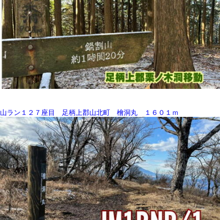
山ラン１２７座目 足柄上郡山北町 檜洞丸 １６０１ｍ