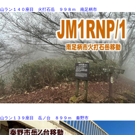
山ラン１４０座目 火打石岳 ９９８ｍ 南足柄市
山ラン１３９座目 岳ノ台 ８９９ｍ 秦野市