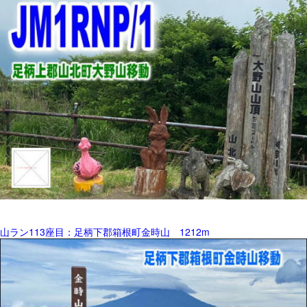
山ラン113座目：足柄下郡箱根町金時山 1212m