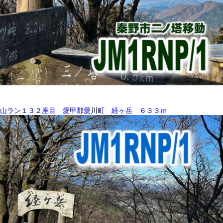
山ラン１３２座目 愛甲郡愛川町 経ヶ岳 ６３３ｍ