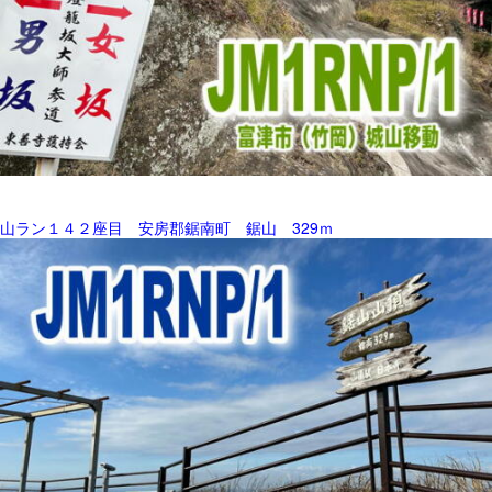
山ラン１４２座目 安房郡鋸南町 鋸山 329ｍ