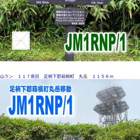
山ラン １１７座目 足柄下郡箱根町 丸岳 １１５６ｍ