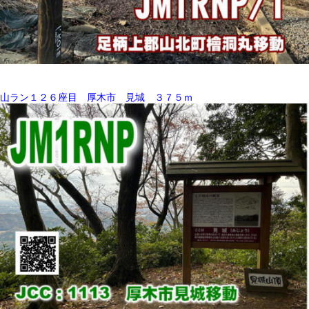
山ラン１２６座目 厚木市 見城 ３７５ｍ