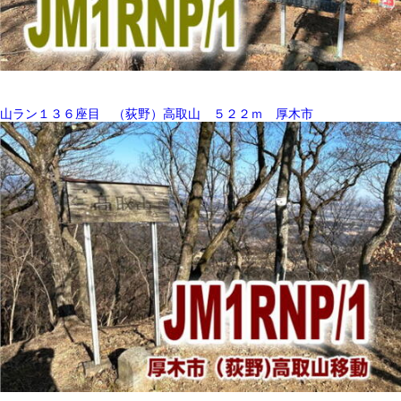
山ラン１３６座目 （荻野）高取山 ５２２ｍ 厚木市