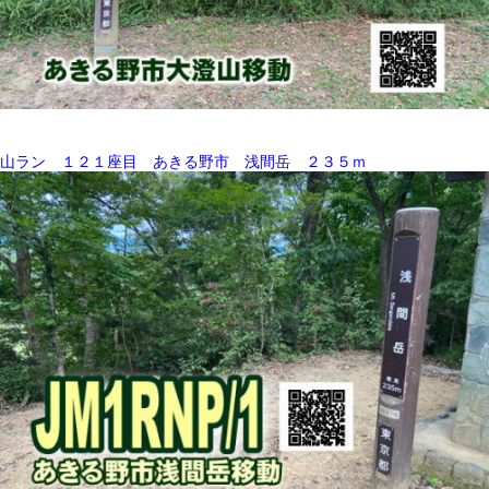
山ラン １２１座目 あきる野市 浅間岳 ２３５ｍ