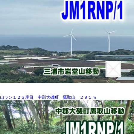
山ラン１２３座目 中郡大磯町 鷹取山 ２９１ｍ