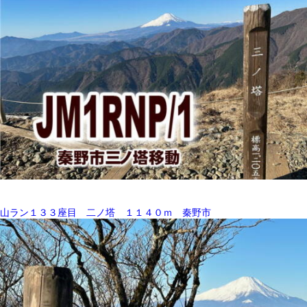
山ラン１３３座目 二ノ塔 １１４０ｍ 秦野市