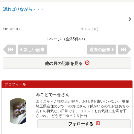
遅ればせながら・・・
2013.01.08
コメント(6)
1ページ（全35件中）
新しい記事
過去の記事
他の月の記事を見る
プロフィール
みことでっせさん
ようこそ～♪ 猫や犬が好き。お料理も嫌いじゃない、現在
埼玉県在住のフツーのおばさん（孫がいるのでおばあちゃ
ん）の何気ない日常です。 コメントもお気軽にお寄せ下
さいね。 どうぞごゆっくり(^-^)
フォローする