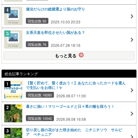
違法だらけの総裁選より孫のお守り
閲覧総数 55
2025.10.03 20:23
女系天皇を即位させたい国がある？
閲覧総数 76
2026.07.28 18:16
もっと見る
総合記事ランキング
【賢く貯めて、賢く使おう！】あなたに合ったカードを選ん
で支払いをお得に！✨
閲覧総数 18283
2026.08.07 11:00
暑さに強い！マリーゴールドと日々草の種を採ろう！
閲覧総数 10042
2026.08.08 16:58
切り戻し後の花がまた咲き始めた ニチニチソウ サルビ
ア ペチュニア