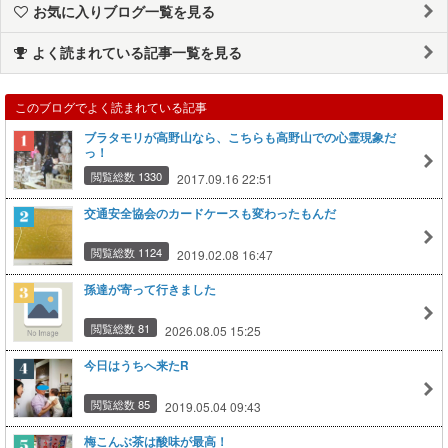
お気に入りブログ一覧を見る
よく読まれている記事一覧を見る
このブログでよく読まれている記事
ブラタモリが高野山なら、こちらも高野山での心霊現象だ
っ！
閲覧総数 1330
2017.09.16 22:51
交通安全協会のカードケースも変わったもんだ
閲覧総数 1124
2019.02.08 16:47
孫達が寄って行きました
閲覧総数 81
2026.08.05 15:25
今日はうちへ来たR
閲覧総数 85
2019.05.04 09:43
梅こんぶ茶は酸味が最高！