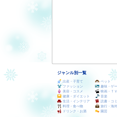
ジャンル別一覧
出産・子育て
ペット
ファッション
趣味・ゲ
美容・コスメ
映画・Ｔ
健康・ダイエット
音楽
生活・インテリア
読書・コ
料理・食べ物
旅行・海
ドリンク・お酒
園芸