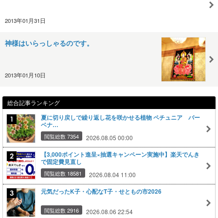
2013年01月31日
神様はいらっしゃるのです。
2013年01月10日
総合記事ランキング
夏に切り戻しで繰り返し花を咲かせる植物 ペチュニア バー
ベナ…
閲覧総数 7354
2026.08.05 00:00
【3,000ポイント進呈×抽選キャンペーン実施中】楽天でんき
で固定費見直し
閲覧総数 18581
2026.08.04 11:00
元気だったK子・心配なT子・せともの市2026
閲覧総数 2916
2026.08.06 22:54