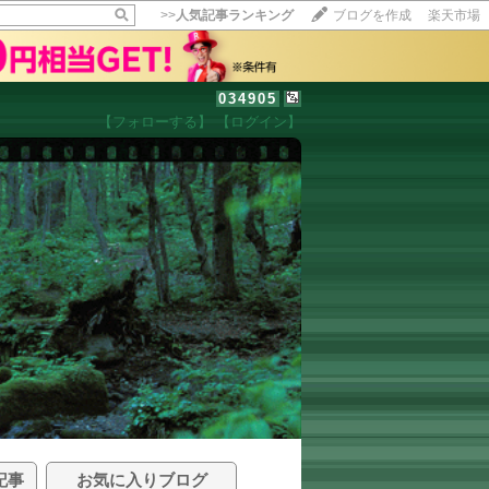
>>
人気記事ランキング
ブログを作成
楽天市場
034905
【フォローする】
【ログイン】
記事
お気に入りブログ