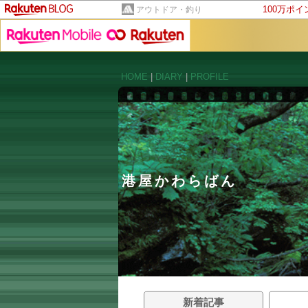
100万ポ
アウトドア・釣り
HOME
|
DIARY
|
PROFILE
港屋かわらばん
新着記事