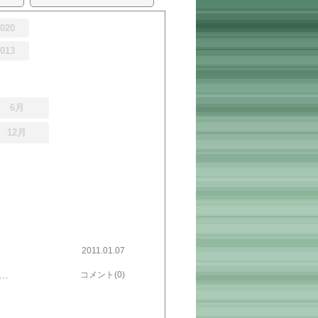
2020
2013
6月
12月
2011.01.07
位有り、車庫の屋根の雪降ろしも2回になりました。本館は融雪屋根にしてあるのでめったに、雪降ろしはしなくても良いですが、燃料の灯油代がいっぱいかかります。雪国の宿命だと思っています。今年は干支のウサギの様に、下る事なく前を向いて上る様な1年で会ったらいいなー!!!今日はこれから、商工会の新年会に行って来ます。
コメント(0)