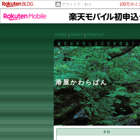
100万ポ
アウトドア・釣り
HOME
|
DIARY
|
PROFILE
港屋かわらばん
PR