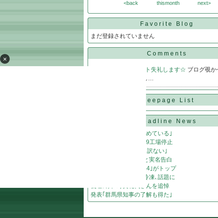
<back
thismonth
next>
Favorite Blog
まだ登録されていません
Comments
×
masashi25
@
コメント失礼します☆
ブログ覗か
いましたm(__)m もし…
Freepage List
Headline News
ガス会社｢重く受け止めている｣
台風接近､トヨタ国内9工場停止
自力V消滅､監督｢申し訳ない｣
三宅健｢美しかった｣と実名告白
中古スマホ｢iPhone 14｣がトップ
牛乳は余らせる前に冷凍､話題に
義理の姉･寿美花代さんを追悼
発表｢群馬県知事の了解も得た｣