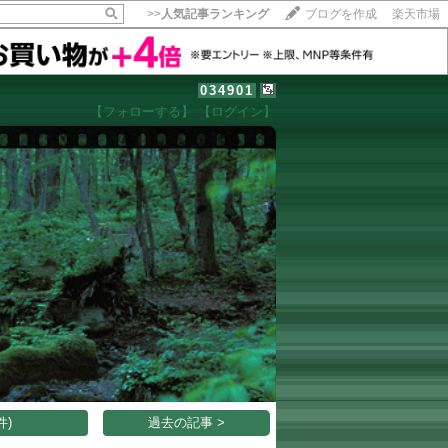
>>
人気記事ランキング
ブログを作成
楽天市場
034901
【フォローする】
【ログイン】
【毎日開催】
15記事にいいね！で1ポイント
10秒滞在
いいね!
--
/
--
件)
過去の記事 >