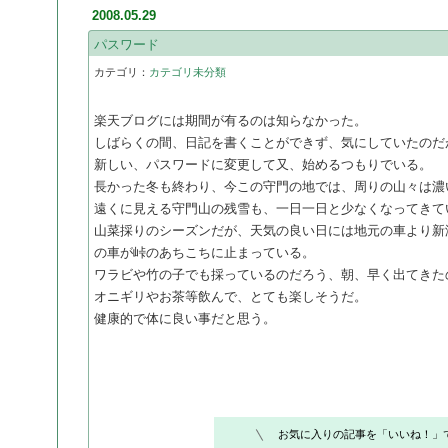
2008.05.29
パスワード
カテゴリ：
カテゴリ未分類
楽天ブログには期間が有るのは知らなかった。
しばらくの間、日記を書くことができず、気にしていたのだ
新しい、パスワードに変更して又、始めるつもりでいる。
長かった冬も終わり、今この守門の地では、周りの山々は濃
遠くに見える守門山の残雪も、一日一日と少なくなってきて
山菜採りのシーズンだが、天気の良い日には地元の車より新
の車が峠のあちこちに止まっている。
ワラビや竹の子でも採っているのだろう、朝、早く出てきたの
オニギリやお茶等飲んで、とても楽しそうだ。
健康的で体に良い事だと思う。
お気に入りの記事を「いいね！」