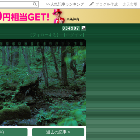
>>
人気記事ランキング
ブログを作成
楽天市場
034907
【フォローする】
【ログイン】
【毎日開催】
15記事にいいね！で1ポイント
10秒滞在
いいね!
--
/
--
件)
過去の記事 >