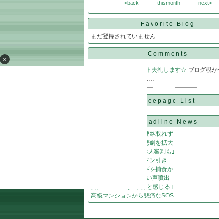
<back
thismonth
next>
Favorite Blog
まだ登録されていません
Comments
×
masashi25
@
コメント失礼します☆
ブログ覗か
いましたm(__)m もし…
Freepage List
Headline News
花火大会の券販売も連絡取れず
家庭内の孤立と銃が悲劇を拡大
激震 性接待疑惑｢日本人審判も｣
マツコの告白に有吉ドン引き
生態系に異変…ウサギを捕食か
NHK受信料問題 厳しい声噴出
女性の58.3％が｢不潔と感じる｣
高級マンションから悲痛なSOS