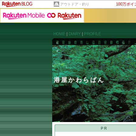
100万ポ
アウトドア・釣り
HOME
|
DIARY
|
PROFILE
港屋かわらばん
PR