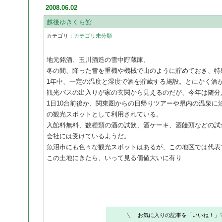
2008.06.02
越後ゆきくら館
カテゴリ：
カテゴリ未分類
地元銘酒、玉川酒造の雪中貯蔵庫。
冬の間、降った雪を重機や機械で山のように貯めておき、特
1年中、一定の温度と湿度で酒を貯蔵する施設。とにかく酒
観光バスの出入りが家の玄関から見えるのだが、今年は随分
1日10台前後か、関東圏からの日帰りツアーや県内の温泉に
の観光スポットとして利用されている。
入館料無料、数種類の酒の試飲、酒ケーキ、酒饅頭などの試
会社には受けているようだ。
魚沼市にも色々な観光スポットはあるが、この地区では代表
この土地にきたら、いって見る価値大いに有り
お気に入りの記事を「いいね！」