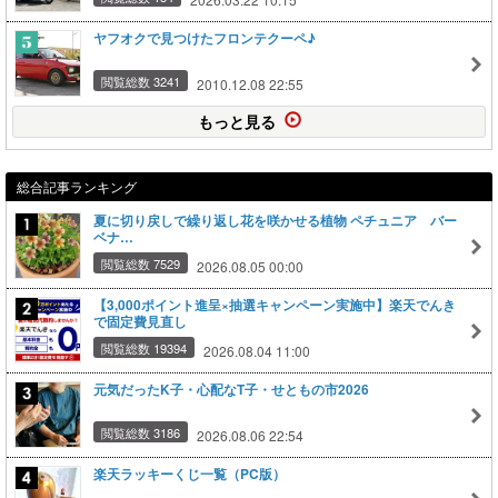
ヤフオクで見つけたフロンテクーペ♪
閲覧総数 3241
2010.12.08 22:55
もっと見る
総合記事ランキング
夏に切り戻しで繰り返し花を咲かせる植物 ペチュニア バー
ベナ…
閲覧総数 7529
2026.08.05 00:00
【3,000ポイント進呈×抽選キャンペーン実施中】楽天でんき
で固定費見直し
閲覧総数 19394
2026.08.04 11:00
元気だったK子・心配なT子・せともの市2026
閲覧総数 3186
2026.08.06 22:54
楽天ラッキーくじ一覧（PC版）