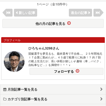
1ページ（全10件中）
新しい記事
過去の記事
他の月の記事を見る
プロフィール
ひろちゃん3298さん
競艇選手を夢見るも、最終選考で不合格...。 ２５年間地元
ＩＴ企業に勤めたが… ４５歳で船乗りに転身！？ 約７割
の船上生活だが、長い休暇が嬉しい♪ 趣味（車，バイク，
自転車など…）を満喫中！＾＾ｖ
フォローする
月別記事一覧を見る
カテゴリ別記事一覧を見る