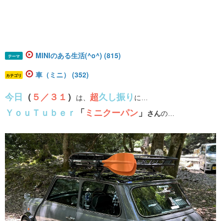
MINIのある生活(^o^) (815)
テーマ
車（ミニ） (352)
カテゴリ
今日
（
５／３１
）
超
久し振り
は、
に…
ＹｏｕＴｕｂｅｒ
「
ミニクーパン
」
さん
の…