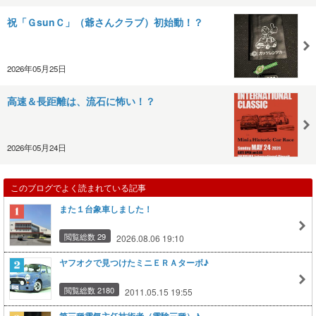
祝「ＧsunＣ」（爺さんクラブ）初始動！？
2026年05月25日
高速＆長距離は、流石に怖い！？
2026年05月24日
このブログでよく読まれている記事
また１台象車しました！
閲覧総数 29
2026.08.06 19:10
ヤフオクで見つけたミニＥＲＡターボ♪
閲覧総数 2180
2011.05.15 19:55