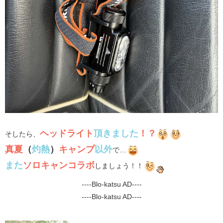
ヘッドライト
頂きました
！？
そしたら、
真夏
（
灼熱
）
キャンプ
以外
で…
また
ソロキャンコラボ
しましょう！！
----Blo-katsu AD----
----Blo-katsu AD----