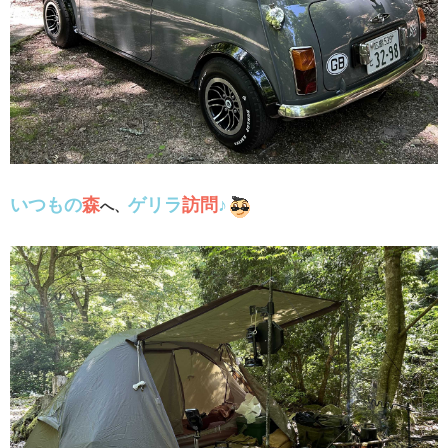
いつもの
森
ゲリラ
訪問
♪
へ、