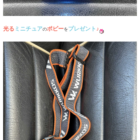
光る
ミニチュア
ポピー
プレゼント
♪
の
を