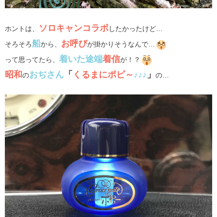
ソロキャンコラボ
ホントは、
したかったけど…
船
お呼び
そろそろ
から、
が掛かりそうなんで…
着いた途端
着信
って思ってたら、
が！？
昭和
おぢさん
「
くるまにポピ～
♪♪♪
」
の
の…