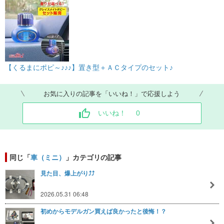
【くるまにポピ～♪♪♪】置き型＋ＡＣタイプのセット♪
お気に入りの記事を「いいね！」で応援しよう
いいね！
0
同じ「
車（ミニ）
」カテゴリの記事
見た目、爆上がり⤴⤴
2026.05.31 06:48
初めからモデルガン買えば良かったと後悔！？