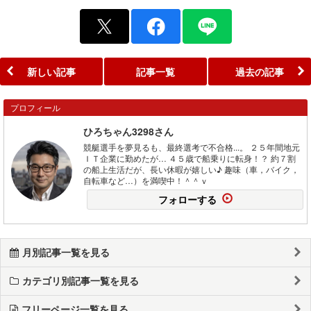
新しい記事
記事一覧
過去の記事
プロフィール
ひろちゃん3298さん
競艇選手を夢見るも、最終選考で不合格...。 ２５年間地元
ＩＴ企業に勤めたが… ４５歳で船乗りに転身！？ 約７割
の船上生活だが、長い休暇が嬉しい♪ 趣味（車，バイク，
自転車など…）を満喫中！＾＾ｖ
フォローする
月別記事一覧を見る
カテゴリ別記事一覧を見る
フリーページ一覧を見る