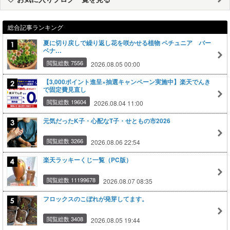
総合記事ランキング
夏に切り戻しで繰り返し花を咲かせる植物 ペチュニア バー
ベナ…
閲覧総数 7556
2026.08.05 00:00
【3,000ポイント進呈×抽選キャンペーン実施中】楽天でんき
で固定費見直し
閲覧総数 19604
2026.08.04 11:00
元気だったK子・心配なT子・せともの市2026
閲覧総数 3266
2026.08.06 22:54
楽天ラッキーくじ一覧（PC版）
閲覧総数 11199678
2026.08.07 08:35
フロックスのこぼれが発芽してます。
閲覧総数 3408
2026.08.05 19:44