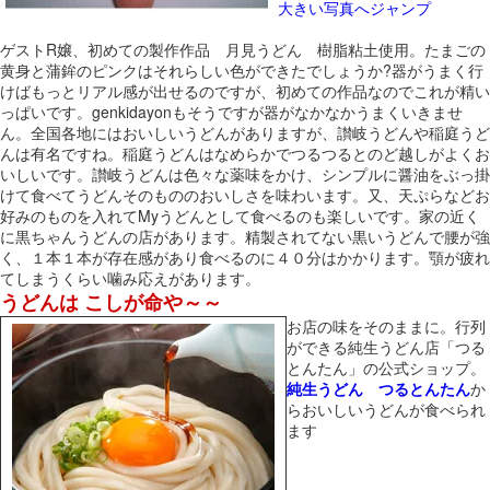
大きい写真へジャンプ
ゲストR嬢、初めての製作作品 月見うどん 樹脂粘土使用。たまごの
黄身と蒲鉾のピンクはそれらしい色ができたでしょうか?器がうまく行
けばもっとリアル感が出せるのですが、初めての作品なのでこれが精い
っぱいです。genkidayonもそうですが器がなかなかうまくいきませ
ん。全国各地にはおいしいうどんがありますが、讃岐うどんや稲庭うど
んは有名ですね。稲庭うどんはなめらかでつるつるとのど越しがよくお
いしいです。讃岐うどんは色々な薬味をかけ、シンプルに醤油をぶっ掛
けて食べてうどんそのもののおいしさを味わいます。又、天ぷらなどお
好みのものを入れてMyうどんとして食べるのも楽しいです。家の近く
に黒ちゃんうどんの店があります。精製されてない黒いうどんで腰が強
く、１本１本が存在感があり食べるのに４０分はかかります。顎が疲れ
てしまうくらい噛み応えがあります。
うどんは こしが命や～～
お店の味をそのままに。行列
ができる純生うどん店「つる
とんたん」の公式ショップ。
純生うどん つるとんたん
か
らおいしいうどんが食べられ
ます