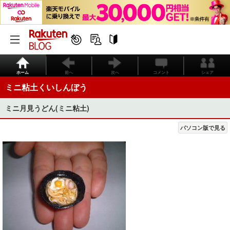
ホーム
前へ
次へ
コメント
シェア
ミニ粘土くいしんぼう
ミニ月見うどん(ミニ粘土)
パソコン版で見る