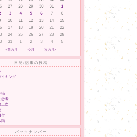
6
27
28
29
30
31
1
2
3
4
5
6
7
8
9
10
11
12
13
14
15
6
17
18
19
20
21
22
3
24
25
26
27
28
29
0
31
1
2
3
4
5
<前の月
今月
次の月>
日記/記事の投稿
み
バイキング
り
り
い猫
と愚者
捨三次
物
日付
る猫
バックナンバー