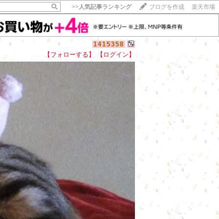
>>
人気記事ランキング
ブログを作成
楽天市場
1415358
【フォローする】
【ログイン】
【毎日開催】
15記事にいいね！で1ポイント
10秒滞在
いいね!
--
/
--