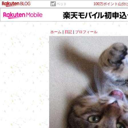
100万ポイント山分
ペット
ホーム
|
日記
|
プロフィール