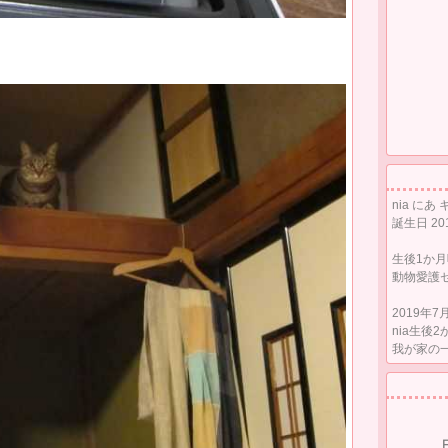
nia に
誕生日 2
生後1か
動物愛護
2019年7
nia生後2
我が家の