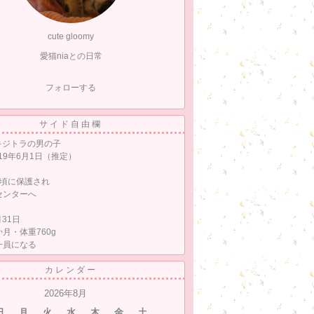
cute gloomy
愛猫niaとの日常
フォローする
サイド自由欄
あ キジトラの男の子
019年6月1日（推定）
月頃に保護され
センターへ
月31日
か月・体重760g
一員になる
カレンダー
2026年8月
日
月
火
水
木
金
土