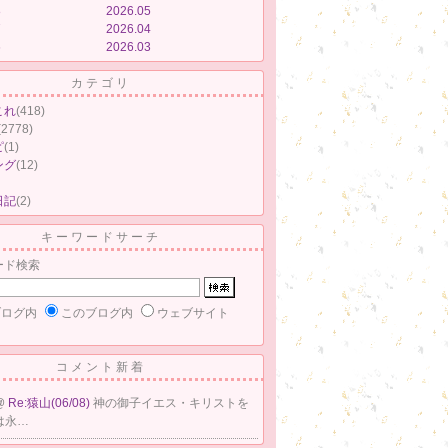
8
2026.05
7
2026.04
6
2026.03
カテゴリ
これ
(418)
(2778)
ピ
(1)
ング
(12)
日記
(2)
キーワードサーチ
ード検索
ブログ内
このブログ内
ウェブサイト
コメント新着
@
Re:猿山(06/08)
神の御子イエス・キリストを
は永…