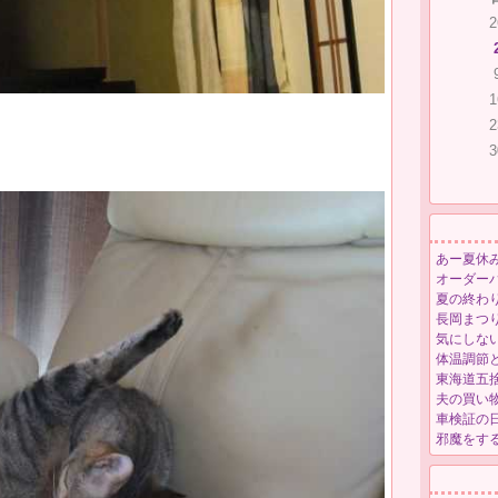
2
1
2
3
あー夏休
オーダー
夏の終わ
長岡まつ
気にしな
体温調節
東海道五
夫の買い
車検証の
邪魔をす