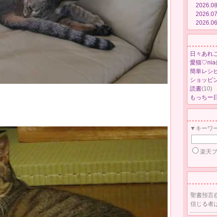
2026.0
2026.0
2026.0
日々あれ
愛猫♡nia
簡単レシ
ショッピ
読書
(10)
もっちー
▼キーワ
楽天
聖書預言
信じる者