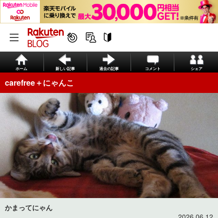
ホーム
新しい記事
過去の記事
コメント
シェア
carefree＋にゃんこ
かまってにゃん
2026.06.12