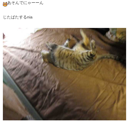
あそんでにゃーーん
じたばたするnia