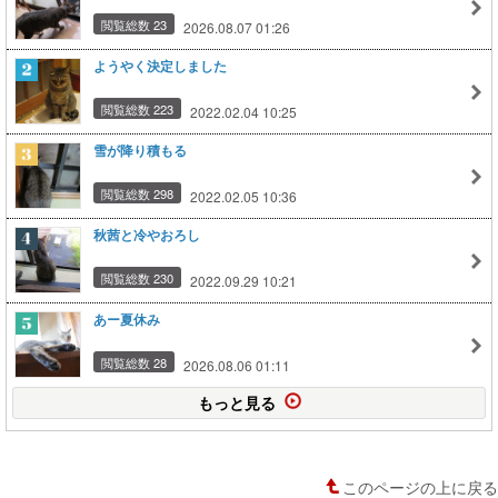
閲覧総数 23
2026.08.07 01:26
ようやく決定しました
閲覧総数 223
2022.02.04 10:25
雪が降り積もる
閲覧総数 298
2022.02.05 10:36
秋茜と冷やおろし
閲覧総数 230
2022.09.29 10:21
あー夏休み
閲覧総数 28
2026.08.06 01:11
もっと見る
このページの上に戻る