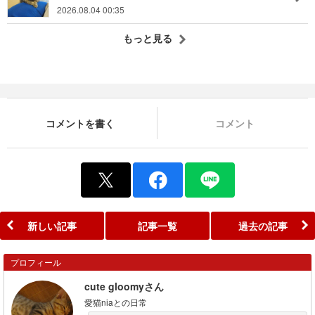
2026.08.04 00:35
もっと見る
コメントを書く
コメント
新しい記事
記事一覧
過去の記事
プロフィール
cute gloomyさん
愛猫niaとの日常