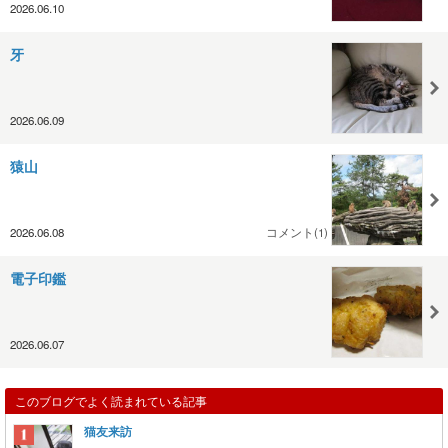
2026.06.10
牙
2026.06.09
猿山
2026.06.08
コメント(1)
電子印鑑
2026.06.07
このブログでよく読まれている記事
猫友来訪