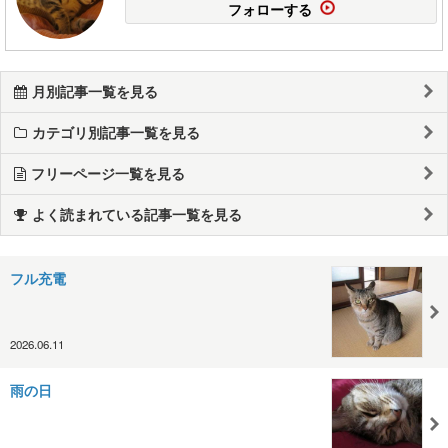
フォローする
月別記事一覧を見る
カテゴリ別記事一覧を見る
フリーページ一覧を見る
よく読まれている記事一覧を見る
フル充電
2026.06.11
雨の日