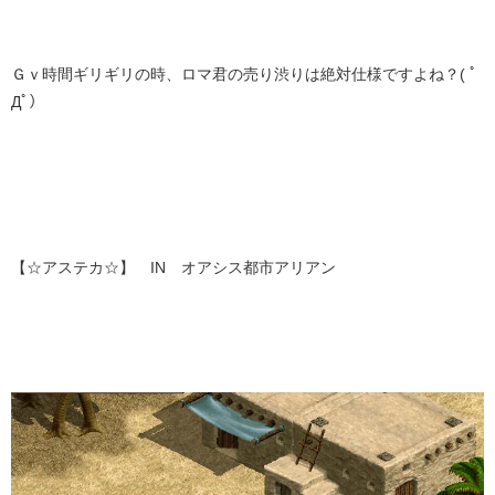
Ｇｖ時間ギリギリの時、ロマ君の売り渋りは絶対仕様ですよね？( ﾟ
Дﾟ）
【☆アステカ☆】 IN オアシス都市アリアン