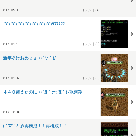
2009.05.09
コメント(4)
´3`)´3`)´3`)´3`)´3`)´3`)´3`)ｳﾌﾌﾌﾌﾌ
2009.01.16
コメント(3)
新年あけおめぇぇヽ(´▽｀)/
2009.01.02
コメント(3)
４４０超えたのにヽ(´Д｀;≡;´Д｀)ﾉ氷河期
2008.12.04
( ﾟ∇ﾟ)ﾉ_彡再構成！！再構成！！