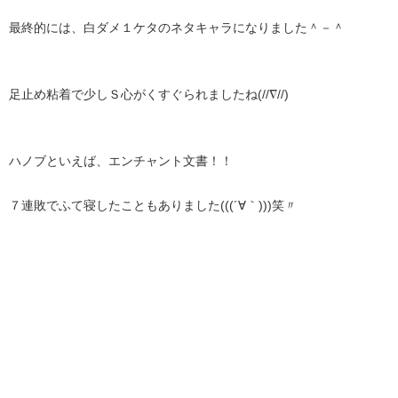
最終的には、白ダメ１ケタのネタキャラになりました＾－＾
足止め粘着で少しＳ心がくすぐられましたね(//∇//)
ハノブといえば、エンチャント文書！！
７連敗でふて寝したこともありました(((´∀｀)))笑〃