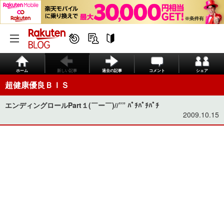
ホーム
新しい記事
過去の記事
コメント
シェア
超健康優良ＢＩＳ
エンディングロールPart１(￣ー￣)//”” ﾊﾟﾁﾊﾟﾁﾊﾟﾁ
2009.10.15