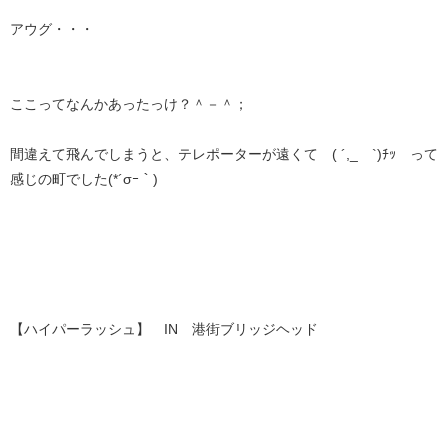
アウグ・・・
ここってなんかあったっけ？＾－＾；
間違えて飛んでしまうと、テレポーターが遠くて ( ´,_ゝ`)ﾁｯ って
感じの町でした(*´σｰ｀)
【ハイパーラッシュ】 IN 港街ブリッジヘッド