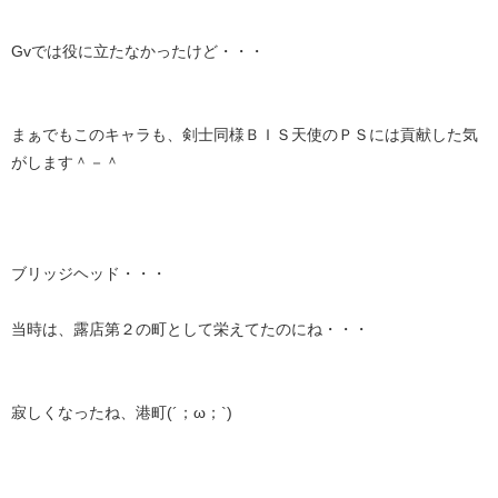
Gvでは役に立たなかったけど・・・
まぁでもこのキャラも、剣士同様ＢＩＳ天使のＰＳには貢献した気
がします＾－＾
ブリッジヘッド・・・
当時は、露店第２の町として栄えてたのにね・・・
寂しくなったね、港町(´；ω；`)