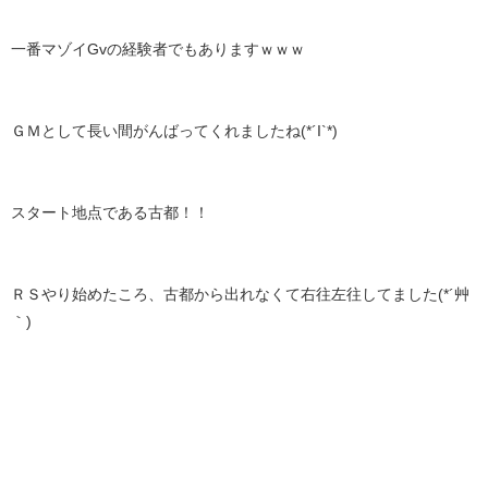
一番マゾイGvの経験者でもありますｗｗｗ
ＧＭとして長い間がんばってくれましたね(*´I`*)
スタート地点である古都！！
ＲＳやり始めたころ、古都から出れなくて右往左往してました(*´艸
｀)