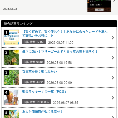
2008.12.03
総合記事ランキング
【賢く貯めて、賢く使おう！】あなたに合ったカードを選ん
で支払いをお得に！✨
閲覧総数 17156
2026.08.07 11:00
暑さに強い！マリーゴールドと日々草の種を採ろう！
閲覧総数 9810
2026.08.08 16:58
百日草を長く楽しみたい
閲覧総数 4372
2026.08.08 00:00
楽天ラッキーくじ一覧（PC版）
閲覧総数 11203885
2026.08.07 08:35
友人と価値観が似てる幸せ！