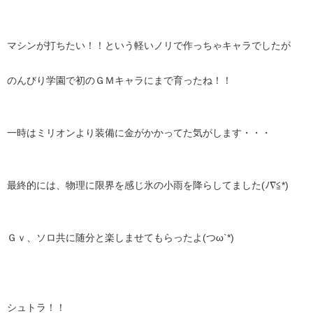
マシンが打ちたい！！という軽いノリで作っちゃキャラでしたが
のんびり学園で初のＧＭキャラにまで育ったね！！
一時はミリオンより装備に金がかかってた気がします・・・
最終的には、物理に限界を感じ氷の小雨を降らしてました(ﾉ∇≦*)
Ｇｖ、ソロ共に随分と楽しませてもらったよ(つω`*)
シュトラ！！