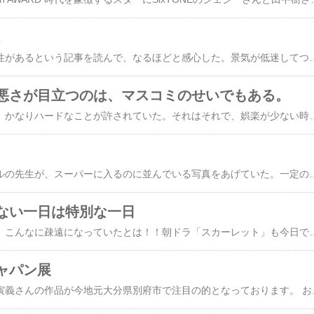
。
アイドルと景気に関係性があるという記事を読んで、なるほどと感心した。景気が低迷してつらい時期に、人は心の癒しを求める。そして景気が良くなれば、外へでて各々が興味のある場所へと癒しを求める。ということは、今、アイドルは求められてる！！私が応援してるジャニーズＷＥＳＴはデビュー6年目に入った。先月発売された「証拠」というＣＤ（ネットではすでに完売）に同封されていたＤＶＤで彼らは、一番はめざさなくていいからと以前言われていたらしい。これは、おそらく、彼らの気持ちを奮い立たせるための言葉だったと思う。ジャニーズ事務所は、キラキラの王子様系が主流。しかし、ジャニーズＷＥＳＴは、関西のお笑い芸人気質。歌って踊って面白い！！事務所の幹部は、関西のお笑いはあまり好きでないと聞いたことがある。でも、ジャニーさんは違った。関西が大好きだった。そして彼らが他のグループと違うところは、デビューを自らお願いしたところだ。ところが、当初４人だけデビューという話だった。発表があった後のコンサート、メンバーを外された３人が半分さみしそうに、半分笑顔で頑張って歌っていた姿は今でも脳裏に焼き付いている。決まった組も外された組のファンも泣きながらコンサートに参加してた。デビュー決定組のメンバーはきっと、そんな私たちの心をも察知してくれたはず、その４人がまたしても、ジャニーさんにあと３人絶対に必要な人たちだから彼らもメンバーにいれてくださいと懇願したのである。それは、実現した！！！！！！！７人でデビュー！！！！！！！だけど、華々しいデビューではあったけど、今一つ突き抜けるものがなかった。。。。。。。私にとっては最高のメンバーだったけど。ところが！！！今年は違う！！！いつもお笑い系の元気な歌ばっかりしかテレビで披露しない彼らが（コンサートはかっこいい歌も歌うけれど）YouTubeの動画配信で、ファンにそして動画を見てるみなさんに自分たちが発信できるすべてを凝縮して配信した。そのセットリストは、かっこいい→面白い→元気でる→心から伝える完璧なものだった。彼らが考えて選んでくれた楽曲。ファンファースト。泣けた。YouTubeは、ファン以外の人も見てくれるので、いっきに火がつき、先月発売した「証拠」は、デビュー以来の売り上げ枚数となった。そし
悪さが目立つのは、マスコミのせいでもある。
昔の映像を見ていると、かなりハードなことが許されていた。それはそれで、娯楽が少ない時代、テレビというものを見るのが楽しかった。今はどうだろう？コンプライアンスがコンプライアンスがと、いろんなことが制限される。出来ることが少なくなる中で、どうすれば面白い番組（あたる番組）ができるのか、制作側もいろんなことに気を使わなければならないわけで、心の底から笑えるような番組は、そうそう見当たらない。ただ、目につくのは、何か不祥事があった場合、とことんまでたたき倒す。そしてあおる。何かあったら、一辺倒、どのテレビ局も同じ内容をただただ無駄にコメンテーターが井戸端会議している。今回、私が憤りを感じたのは、 新型コロナウイルスの感染拡大をうけて現場の看護師や家族がいじめの被害に遭ったり、偏見にさらされているということである。日本看護協会が緊急会見し、「看護師に心からエールを送ってほしい」と、看護婦看護師へのエールを呼びかけていた。コロナという恐ろしいウィルスと日々戦っている看護師や医師に、いじめ？？？日本という国は、何を教育してきたのだろうか？？先日、パリで自宅にいる人たちが医療従事者にバルコニーから拍手でエールを送っている記事を読んだ。市民らは、「看護師の皆さんのモチベーションを高めよう」「新型コロナウィルスによる死者がでないことを祈ろう」などと大声で叫び、「僕たちは元気だよ！」という子供の大きな声もあがって、「ブラボー」という掛け声とともに拍手を送っていたという、こころ温まる話。疲れて帰ってきて、市民の温かい言葉や拍手をもらえると、また明日も頑張ろうっという気持ちになる。そうじゃなくても、医療従事者は人を助けるという使命が与えられているだけに、心も体も疲弊する。何を求めているわけでもない、とにかく、コロナにかかわるすべての人に敬意を表し、私たちにできることは無駄な外出をしないということ。簡単なことである。どうしても、仕事
アメリカのゼンタングルの先生が、スーパーに入るのに並んでいる写真をあげていた。一定の距離を示す線が引かれていて、ソーシャルディスタンス（一定の距離をおく）がちゃんとなされていた。日本ではどうか？買占めに走る人々の映像を見る限り、いつもと同じ、いつも以上に密に列をなしていた。これでは、何をしにスーパーにいっていることかと、ても残念に思った。今、どうすることが大事か。何をすればいいのかが、まったく見えていなかった。もちろん、情報も溢れすぎて何が正しいのかわからなかったのは事実だけれど。こういうとこは、国がきちんと情報を介し、指示していかなければならないとこじゃないのか？そして、先日、外国から帰国したメンタリストDIGOのYouTubeで知ったのだが、成田空港がとんでもないことになっているらしい。外国からの帰国者の検疫場前の通路が帰国者であふれているというのだ。それも、PCR検査が必要な国から帰国した人と、必要ない国から帰国した人が同じ場所で、しかも数時間も待たされるというのだから驚きだ。ここで感染したら、これまで外国を出国する際、最新の注意を払って対応していただいた外国人の人たちに本当に申し訳ない気持ちになる。これはメンタリストDIGOだけじゃなく、辻仁成もツィッターでつぶやいていた。帰国したサラリーマンが、ソーシャルディスタンスができていない！！と抗議したら、今後の課題にすると返されたらしい。彼ら検疫官は防護服を着ている。成田に着く人々は、生身だ。こんな状態では、感染者が増えて当たり前だ。国民はみんなわかってる。わかってないのは、雲の上の人たちばかりだ。その雲の上の人たちが、全てを仕切ってる。三つ
ない一日は特別な一日
ご無沙汰しております。こんなに疎遠になっていたとは！！朝ドラ「スカーレット」も今日で最終回。（まだ私は見ておりません。）昨日の内容ですごく心に残った言葉を書いてみました。ドラマの中で、今日が私の一日ならどんな一日にしますか？という問いかけに白血病の主人公の子供が書いた言葉「いつもと変わらない一日は特別な一日」と。この言葉にぐっと心を持っていかれました。コロナが蔓延し、大都市では各都道府県知事が外出自粛を促す週末となっています。私は僕は大丈夫と日本人は町へ繰り出し、当たり前の日々を送っていました。世界に目を向けてみると、コロナで命を失う人が日々増え、医療も崩壊している状況です。そんな中、不要不急の外出は控えるようにと言っているのに、花見はいいのか、コンビニはいっていいのかと・・・・。どこまで、危機管理のない人たちの集まりなのだろうかと首をかしげてしまいます。自分にとって不要不急とはと、問いかけてみてください。外国では、感染者が増え、大きい病院でさえ、人工呼吸器が足りなくなり、あきらめければならない命がある状況です。そしてアメリカでは、ご遺体を保管する場所として冷凍
ャパン展
同級生のお父様 酒井寅義さんの作品が今地元大分県別府市で注目の的となっております。 お面をつくる床屋さん。床屋さんの壁一面にご自身が作られた作品の数々が飾られております。 その光景はここにはお見せできません（さかいまなぶアウトサイドでツィッターを検索してみてください。）が、なんとも言え