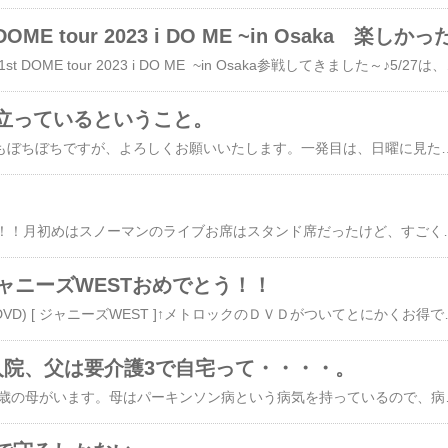
 DOME tour 2023 i DO ME ~in Osaka 楽しかっ
5/27.5/28 Snow Man 1st DOME tour 2023 i DO ME ~in Osaka参戦してきました～♪5/27は、娘の大学の先輩と。チケットを受け取ったとき、アリーナだとは理解してなくて（なんといっても5年ぶりぐらいのドームだったので）よ～
立っているということ。
遅ればせながら、今年もぼちぼちですが、よろしくお願いいたします。一発目は、日曜に見たテレビのお話。初耳学でUSJをV字回復させた森岡毅さんのお話を聞いて、ものすごいパワーを感じた。以前、出演していた時も、強烈な印象を受けていたが、今回は、また、すごく心に刺さるお話をされていて、こんな人が日本にいるからには、まだまだ日本も捨てたもんじゃないと思った。今年成人した子供たちも、そして去年成人した私の息子も含め、日本の将来に不安をいだき、未来が見えなくなってきている。私たちが20歳くらいの時は、将来の不安とか何も考えずに社会にでられた。森岡毅さんは、この時代を作ったのは自分たちにも責任があるから、申し訳ないという。どの個人も縦糸と横糸の交差点にいて、恩恵をうけている。過去からの恩を未来につなぐこと。そして、人から受けた恩を返すこと。その恩恵の交差点に自分はいるんだと思うと、自分に何ができるか考えないといけないと思った。森岡毅さんは、エンタメ業界こそ勝ち筋が残っているという。テーマパークは世界の成長産業デジタル世代に、生の刺激がより価値が高いと熱弁する。アジアでもっとも人気のあるキャラクターはドラえもんらしい。ちなみに、2位はハローキティ 3位はミッキーマウスだそうだ。日本のエンタメはコンテンツの価値がわかっていないから漫画文化、ゲーム文化、天才的なコンテンツをたくさん生み出しているのにそれをお金にかえる仕組みが整っていない。知財のストックがたまっている国。未開拓の領域をたくさん持っている国。日本という国は、これからも発展要素がたくさんある。森岡毅さんの話を聞いていると、こっちもワクワクしてくる。世界
10月はとても充実した！！月初めはスノーマンのライブお席はスタンド席だったけど、すごく楽しかったし、親子で仲良しのお友達にもあえてうれしかった♪やっぱ、ライブは最高！！そして3年ぶりの実家！！父がこの6月、要介護3でやっと母と同じ施設に入ることができたので、私もやっと家に帰ることができた。父が施設に入ってから、実家がそのまんまだったので、とりあえず、気になるところから整理して、ごみ袋20個はでたかな・・・・。まだまだあるけど、ぼちぼちやらないと疲れる。それにしても、家に人が住んでいないと、いろんなところが朽ちていて。なんだか寂しい気持ちになったし、母が施設に入った後、ここで一人寂しい思いをしながらも生活してた父を想うと、コロナのせいで、会いたくても会えなかった日々を悔しくも。。。一人で頑張って生活の面倒をみていた弟に感謝だなぁとかいろんな感情があふれてきた。両親は同じ施設に入っているので、面会してきた。といっても、私は県外者なので車の中でのタブレット面会要介護1の母は痩せてはいたけど、とてもしっかりしていて、私のこと子供のこと心配して話をしてくれた。母は私のこと覚えてくれていた。しかし、要介護3の父
ャニーズWESTおめでとう！！
星の雨 (初回盤B CD＋DVD) [ ジャニーズWEST ]↑メトロックのＤＶＤがついてとにかくお得です！！デビューして8年め。今年は、去年できなかったドームツアーをはじめ、音楽フェスに2回参加。中居くんが別のジャニーズのグループに言っていたのですが、7年めからが勝負だと。自分だけ仕事が少ない・・とか落ち込むこともあるかもしれない。でも、必ず回ってくるから、その時のために、ちゃんと準備だけはしておけと。中居くんのいう通り、8年目のジャニーズWESTにも、波が押し寄せてます！！！いっときは、後輩がすごく売れていたので自虐ネタでテレビにでることもありました。面白おかしく
入院、父は要介護3で自宅って・・・・。
うちには84歳の父と82歳の母がいます。母はパーキンソン病という病気を持っているので、病院内にある施設に入所しました。しかし、父はその時、要介護ではなかったので自宅で過ごしていました。なんとか説得して、デイサービスへ行くようになったのですが、このコロナ。私も実家にかえることさえ許されず、父と会うことさえできませんでした。父の症状が悪くなっていることを伝え、何度も包括センターの担当の方と話をしましたが、本人の意思がないと施設の入所は難しいと、突っぱねられました。ついに弟が、精神