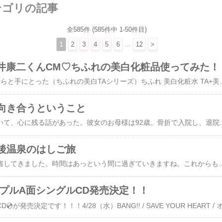
テゴリの記事
全585件 (585件中 1-50件目)
1
2
3
4
5
6
...
12
>
 向井康二くんCM♡ちふれの美白化粧品使ってみた！
​康二くんがCMしてるならと手にとった（ちふれの美白TAシリーズ）​ちふれ 美白化粧水 TA+美白乳液 TA(1セット)【ちふれ】[トラネキサム酸 無香料 ノンアルコール 抗肌あれ]美白ケアしながらも、しっとりと保湿もできてうるおいながら透明感を感じられるのはうれ
向き合うということ
昨日、ママ友と話していて、心に残る話があった。彼女のお母様は92歳。骨折で入院し、退院はできたものの、一人暮らしはもう難しい状態になってしまった。それでも本人は「家で暮らしたい」という強い思いを持っている。デイサービスやヘルパーさん、さまざまなサポートを組み合わせて、できる限り在宅で過ごせるように整えている。でも現実は厳しい。ベッドから動く気力がなく、ホームセキュリティーから職場に連絡が入る日々。彼女自身もまだ働いている。生活と介護の両立に追われ、心も体も疲れきっている様子だった。施設も探して、あとは本人に納得してもらう段階。でもその「納得」が、いちばん難しい。話を聞きながら、私は昔のことを思い出していた。一人暮らしをしていた叔母のこと。どれだけ人がサポートに来ても、いずれ帰ってしまう。その時間
後温泉のはしご旅
​​​母の三回忌で別府へ帰省してきました。時間はあっという間に過ぎていきますね。これからもずっと見守っていただきたいです。別府湾、波の音とこの景色毎日見れる弟がうらやましい。泊まったホテルは、日本人ばかりで、春休みということもあって人、人、人。それをみかねて、朝のモーニング一番のりで行ったら、みんな同じ考えで大渋滞あんな、朝から人だらけのモーニングは初めて種類も多く美味しかったけど、もう少しゆっくりできたらよかったな～。今年は、別府から船にのり、道後温泉に入って帰ろうということになり船に乗るまでの時間が短かったので、久しぶりに高崎山へ行ってきました。子供のころとは違って、さるっこレールというモノレールができていて乗車券がなんと往復160円！！入場料が500円！！という安さｗｗそして、私の子供のころはリアカーでサツマイモを配っていましたが、今は小麦。そして、今はボスが雌。高市早苗さんよりも前に、高崎山は雌が仕切っていたらしいです。ニュースにさえならなかったそうですが。。。。。サル社会は、日本
 トリプルA面シングルCD発売決定！！