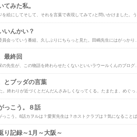
いてみた私。
これま
いいんかい？
​​関西のそこまで言って委員会っていう番組、久しぶりにちらっと見た。田嶋先生にはがっかりだった。あれだけ女性が！女性が！って言ってた方が高市さんが女性初の総理になるっていう話題の時に中身が女であればいいってんじゃないんだよ。って発言をしたんですよ。そこで竹田さんが、日本をよくするために頑張ってくれるのであれば男も女も関係ない！！って発言したところで、この談義は終わった。性別における差別ジェンダーだなんだと、こっち側（一般市民）には、あーだこーだ言ってくるくせに、オールドメディアはなんでもあり。女性初！女性初！と騒ぎ立てる。国民民主党は、政策がほぼ同じというなら、寄り添って日本をよくする姿勢をみせてほしい。そして、いい意味で高い次元の議論を重ねてほしい。私たちの未来のために（推しではありませんけど）ハニートラップにひっかかったってお仕事できるっていうありがたみを感じてほしい。芸能人なら、一発でテレビからいなくなるのに、政治家はいいんでしょ？不思議でしょうがない。維新の藤田さん、記者から何度も同じ質問をされて、挙句の果てには、日本経済新聞の記者に、もう少し経済を学んできてくださいという始末。高市さんの支持率をさげてやる！といっていた時事通信社が、またデマの記事を書いていたので維新の藤田さんがXで反論してた。記者のみなさんどこを向いてお仕事をなさっているんだろ？ジャーナリストの質が下がっているっていうことなのかな？政治家のみなさんは、お忙しい中時間とってくださってるのに。これまで信頼してきた国の情報源、NHKそして時事通信社、日本経済新聞さえ、全く信頼できない時代になってきた。ネット社
。最終回
​​​作品を作っている脚本家の先生が、この物語を終わらせたくないといいラウールくんのブログからも、この作品に対する深い愛情を感じられ見ている人以上に、作ってる側の方々もこの作品に込める愛の強さを感じることができた。みんなの愛の結晶は、最後有終の美だった！！キャラクターそれぞれの成長が垣間見れ、人はいくつになっても成長し愛を知ることでまた人にやさしくできる、いきものなんだなぁって。カヲルは、まだ文字を読むこと書くことが完璧ではないそんな中で、自分が本当にやりたいことを見つけた。しかし、専門学校への入学試験、結果は残念ながら、✖だった。カヲルを演じたラウールくんがアマゾンプライムでモデルの密着配信をしているんだけどそこで彼がいままで感じたことのない、屈辱や絶望を味わった経験を語っていた。まさに、その感情が、このカヲルとうい役を通して感じることができた。日常のそうした経験をすることによって表現者としての血となり肉となるのだと思った。カヲルのお母さんと愛実先生の場面も心が苦しくなった。バカな息子とその母親。カヲルが子供たちに馬鹿にされるのと同じ痛みを母もきっと感じていたはずそして、なぜこんなに出来ないのか？誰にも相談できず、もがき苦しんでいたのだと思う。今、育ててる子供（カヲルの弟）にはすごく愛情をかけていた。だから、きっとただの毒親ではないはず。（男癖は悪いけど）結局、ネグレストになるしかなかったのかもしれ
。とブッダの言葉
​​とうとう10話が終わった。終わりが近づくとだんだんさみしくなってくる。たまたま、めぐってきたブッダの言葉全ては見る人の心によって変わる。最後、お父様がカヲルを許したと思っていた。しかし、木村文乃さんが、ストーリーでみんなが思っていた見解とは違うとコメントしてくれて、はっと気づいた。できる人が当たり前にできると思っていることがカヲルはできないのだ。ただの中卒ではなく、字を読むこと字を書くことができない。
がっこう。８話
返り記録～1月～大阪～