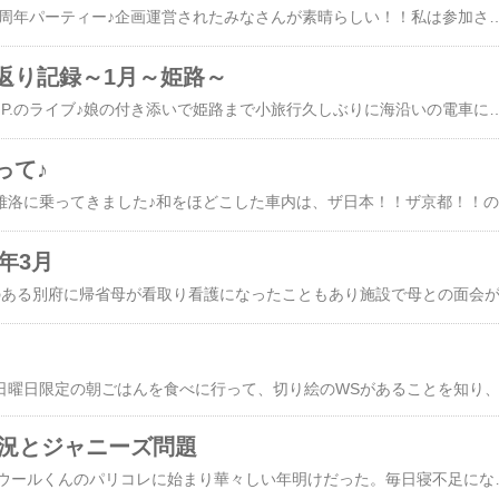
1/22 SnowMan 結成5周年パーティー♪企画運営されたみなさんが素晴らしい！！私は参加させていただいただけなので、ほんと感謝しかない！！この日、ベストアルバム発売日で、見事ミリオン達成！！23人で乾杯してお祝いできました♪楽しかった～♪．．．．．．．．．．．．．．．．．．．．．．．．．．．．．．．．．．．．．．．．．．．．．．．日にちを改め1月は、出かける機会が多かった♪友達が絶対見た方がいいというのでママ友を誘って美術館へ。まぁ、とにかく梅田はインバウンドでランチが高い！！そんな中、人気店ぽくお店がにぎわっててお手頃価格なので入ってみた。同じメニューを食べてる隣の人のごはんの量に驚いて、ごはん少量でってお願いしてよかった。満腹！歌川国芳展についてびっくり！！長蛇の列。甘くみてたｗｗ80分待ち腹ごしらえしててよかった。入館しても人が多くて全部見るのに2時間かかった。素敵な作品が多くて、ほんとに行ってよかった。一緒にいったママ友はもともと浮世絵
返り記録～1月～姫路～
今年の事始めは1/8 IMP.のライブ♪娘の付き添いで姫路まで小旅行久しぶりに海沿いの電車に乗り、遠かったけど心地よかった～♪姫路は去年、バス旅行で行ったんだけど、駅からこんなにお城が見えるのは初めて知った。IMP.は滝沢秀明氏率いるTOBEのグループ会館など小規模的なツアーをしているのですが​​このステージ構成がやっぱりさすがタッキー。おかげさまで、たっぷり楽しめました♪♪私は、曲も少ししか知らなかっ
って♪
阪急電車の京
年3月
近況とジャニーズ問題
2023年1月snowmanラウールくんのパリコレに始まり華々しい年明けだった。毎日寝不足になるぐらい、パリコレを楽しみにしていた。ところが2023年3月12日私の父が他界私のことをいつも考えてくれていて、とても大切に思っていてくれた父が。旅立つ時、伝えたかった言葉はありがとうだった。「姉弟仲いいのが一番、二人が仲良くしてるのがお父さんは一番嬉しい」と笑顔でお酒をかわしたのが、昨日のことのように思える。母が施設に入ってからの父の孤独な一人暮らしコロナ期間に入り、関西から九州の自宅へ帰ることも閉ざされた。ヘルパーさんに来てもらう時間を増やしたものの父の認知が進み、母と同じ施設に入所するも、半年で旅立ってしまった。年を重ねて環境をかえるということは、やはり大きな負担だったのかと悔しい思いでいっぱいだった。しかし、この方法しかとれなかったことはしょうがないとあきらめるしかなかった。そんな気持ちで春を迎え悲しい気持ちをかき消してくれるように夏にかけてsnowmanのコンサートに出かけるのが忙しくなった。その楽しい日々も