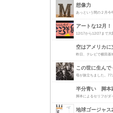
想像力
アートな12月！
空はアメリカに
この世に生んで
半分青い 脚本
地球ゴージャス20