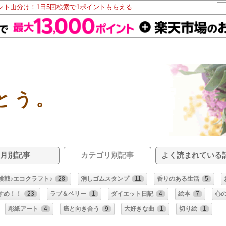
イント山分け！1日5回検索で1ポイントもらえる
とう。
月別記事
カテゴリ別記事
よく読まれている
挑戦♪エコクラフト♪
28
消しゴムスタンプ
11
香りのある生活
5
すめ！！
23
ラブ＆ベリー
1
ダイエット日記
4
絵本
7
心
彫紙アート
4
癌と向き合う
9
大好きな曲
1
切り絵
1