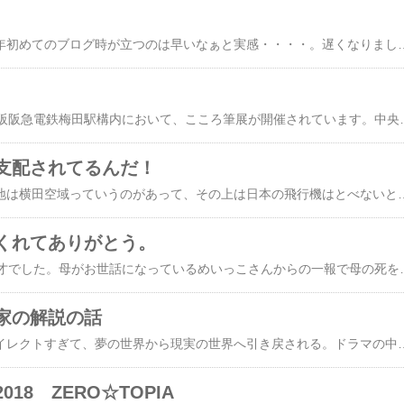
あっという間の２月今年初めてのブログ時が立つのは早いなぁと実感・・・・。遅くなりましたが、今年もよろしくお願いいたします。2019年一発目は、想像力ということを取り上げてみました。子供たちは、小学校からコンピューターのプログラミングという授業が今後組み込まれるそうです。小学校で、ですよ！！最近は、なんでもＳＮＳを通じて情報発信が気軽にできてしまうゆえに、トラブルも多い。不幸にも命を落とす人もいる世の中。SNSのデメリットも学校でしっかり教えてもらってるはずなんだけどなぁ。誰かわからない人に誰かわからないからこそ、相手に言いたい放題言うことができる。ＳＮＳはタイトな時間でタイトに発言を求められるから、考えないで思っていることをすぐ発言する。考えないで行動するってとても危険なことだと思うんです。行動を起こす際に、その先を想像して行動するって人間としてとても大事なことだと思うんです。想像力があれば、相手の気持ちになって考えることができるし、そうすることで、人にやさしい人になれると思う。想像力がなければ、人の気持ちもわからず、わかろうともせず、自分勝手の自己中心的な人になる。そんな大人にならないように、もっと想像力を豊かにする情操教育に力を注いだほうがいいんじゃないかと思うわけです。人間、想像力がないと、とんでもない人間になりますよ。と、声を大にして言いたい。想像力を養うために何をすべきか。やっぱり、本を読むことが一番なんですよね。私は、小学校に上がるまでは子供たちに、毎日絵本の読み聞かせをしていました。本は字を読み進めて行くと同
12/17から12/27まで大阪阪急電鉄梅田駅構内において、こころ筆展が開催されています。中央改札口を出ず、中央から茶屋町方面に向かう通路がありまして、その壁面(神戸線、京都線の二か所に展示してあります。）に作品を掲示させていただいております。このこころ筆とは、うまい下手を気にせず、とにかく筆で文字を書くことを楽しもう♪というもので、今回は15名のアーティストさんたちが参加されています。主催者の渋川ひろみさんは、なんと私と同じ市にたまたま住んでいるという奇跡！！このご縁を感じて、私も渋川さんにふで文字を習いました。自分を解放するということ。じぶんと向き合うということ。これはなかなか難しい。言葉を字にするっていうのもなかなか簡単ではない。でも、書くと楽しい！！ネットで拾った言葉でも、好きな本に載っていた言葉でもとにかく書いてみると楽しくなってくる。まさに、言葉の魔法にかかってしまいます。私は、年明け始めたばかりで、まだまだ未熟者です。そんな私にもこの展示会のお声をかけてもらいました。できるかな～と不安に思っていたら、やることに意義があるんだよ！と渋川さんが私の背中をおしてくれたので参加することにしました。総勢１５名のアーテ
支配されてるんだ！
昨日、テレビで横田基地は横田空域っていうのがあって、その上は日本の飛行機はとべないときいてビックリしました。そこ飛べたら大阪までの飛行時間20分短縮できるらしいです。 同じような空域が岩国にもあるらしく、大分に飛ぶ飛行機は高度をあげて飛行してるそうです。 横田基地の飛行機の発着は、日本の許可なくできるそうで、横田空域は、アメリカが仕切っているということです。この空域でもしオスプレイ等のアメリカの飛行機が墜落したとしても、日本はなにも補償できない
くれてありがとう。
母が旅立ちました。77才でした。母がお世話になっているめいっこさんからの一報で母の死を知りました。生みの親である母と私は、15年前以来会っていませんでした。私には育ての親がおり、そちらの義理をたてることを考えると会いたいけどあえないとういう複雑な心境で、なかなか自分の気持ちに正直にはなれませんでした。こんな形で対面するとは夢にも思っていなかったので、正直びっくりしました。なので、ひとりで、母の住む鳥取へ向かうのには勇気が必要でした。知っている人は誰ひとりいないからです。しかし、その勇気を振り絞って、後悔のないようお見送りすることを決めました。行きのバスの中、なにも考えていないのに涙が溢れてきました。なにかを感じたかのごとく、涙は溢れます。涙が溢れる度に、母のことが頭をかけめぐり、ますます涙が止まりません。やっとの思いで、気持ちを落ち着け、現地に到着。その日は、宿を取っていたので、ひとりで過ごし、次の日の朝、めいっこさんがホテルの前まで迎えにきてくれました。はじめての？母方のいとこさん。はじめましてなのですが、なぜか懐かしい気がして、すぐに打ち解けました。母は自宅で棺
家の解説の話
脚本によるセリフがダイレクトすぎて、夢の世界から現実の世界へ引き戻される。ドラマの中で死んでくれ家族が邪魔だからそんなセリフが飛び交う度にＳＮＳが炎上し、脚本家がツィッターで解説する。現代の人たちって、それぐらい想像力が乏しいということじゃないのだろうか？解説しなくていいよっていう意見もある。しかし、脚本家にとってもこの作品は大切な作品。作り手が思う気持ちに沿わず違う方向へ独り歩きする時代ゆえじゃないだろうか？だからこそ、いまだからこそ、ＳＮＳを使って解説してるのだと思う。自分と娘の為に人生をささげると言ってくれた涼ちゃんの言葉を信じたからこそ、すずめは彼を信じた。それなのに、こっそりとひっそりと一人で彼は夢をあきらめきれず追い続けていた。人として裏切られたこの気持ちをダイレクトに表現したのであろう。そして、夢というものは、中途半端ではつかめないモノだということが、家族が邪魔だからという言葉にこめられている。放映を見た時は、そんな大きな夢を持ったことがないので理解できなかったが、夢をかなえるということは、
18 ZERO☆TOPIA