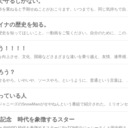
で守るしかない。
更年期、ストレス、年齢を重ねると予期せぬことがおこります。いつまでも、同じ気持ちで自分を生きている今日。しかし、実は、心も体もエネルギー不足となっていることがあります。いままで、感じなかったストレスを感じ、その限界に達して初めて気づく。人間の体は不思議なものです。職場での人間関係、家庭内の悩み、将来についての不安、様々な要因によりストレスを感じ、エネルギーが不足します。ストレスの限界を超えたとき、自律神経に乱れが生じます。そして、体がSOSのサインをだし、病の症状を引き起こします。心や体を蝕まれないようにするには、どうすればいいか。私は、ストレス＝病気を引き出すと思って生きてきました。ストレスは生きていくうえで、かならず存在するものです。それをいかに回避するか。人それぞれだと思いますが、夢中になるもの無になれるものに出会うことが一番だと私は思っています。非日常的なこと、もの。例えば、ジェットコースターに乗って、大きな声で叫ぶ（今はコロナで難しいですが）ような、吐き出すことでストレスを解消したり、座禅などの自分の内側を整え自分をみつめなおすという無の境地に浸るなどなど。十人十色、ご自分のスタイルを見つけることが大切です。そして、生活習慣の見直し。悩みごとがあるとなかなか寝付けませんが、日ごろから規則正しい生活をこころがけ、睡眠を十分にとることで、脳内もリフレッシュし、エネルギーの補給にもつながります。最後に、疲れたときは休む。若い時と違って、休んでも、なかなか疲れがとりにくくなっていますが、体を休めることで、心も体も充電されて、ととのうことができるのだと思います
イナの歴史を知る。
​ロシアとウクライナの歴史を知ってほしいこと。↑↑動画をご覧ください。​自分のために、この動画を記録しておこうと思う。SNSが盛んな現代。いろんな情報が拡散される。何が正しくて、何が誤っているのか。自分自身で客観的にみて、発言することが望ましいと馬淵先生はおっしゃられている。メディアの情報に洗脳されることも多い。政治とメディアはウィンウィンの関係本当のことが必ずしもそこにあるとは限らない。本当のことは多くは語らないことも多い。気軽にツィートした一言が、炎上し大きな事件になることもある。戦争とならば、余計に。そのツィートは知らずに敵国に加担している、いや、導かれていることもあるかもしれない。知らずに情報を拡散することの恐
う！！！！
スポーツを通じて心身を向上させ、文化、国籍などさまざまな違いを乗り越え、友情、連帯感、フェアプレーの精神をもって平和でより良い世界の実現に貢献すること。これがオリンピック！！今回は、本当に、選手が頑張った4年間をなんだとおもっているんだろう？と思うことがたくさんあった。オリンピックは政治に関与してはならないといいながらも、闇を感じたり、がっかりする場面もたくさんあった。特に沙羅ちゃんの失格は、なぜ彼女にそんな試練を与えるの？？と神様までも信じたくないぐらい落胆したと同時に、世間のみなさんにメダルがとれなくてごめんなさいと謝る姿が見ていられなかった・・・・。どんな選手も同じだけれど、オリンピックの選手として選ばれること自体が素晴らし事であり、結果として失格だったけれど、これまで沙羅ちゃんが私たちみたいな、にわかファンにも楽しさを教えてくれて、それを繋げてきてくれたことに変わりはないし、とにかく、立派だったよ！！胸張ってね！！って日本中のみんなが思ってると思う。そんな中、わたしがこれこそオリンピックだ！！と感動したのが、女子のスノーボード、ビッグエア。岩渕選手は、女子では初の難しい技に挑戦した。着地がうまくできなくてメダルには手が届かなかったけど、彼女の勇気あるチャレンジは世界中の人の心をつか
ろう？
目玉焼きに普通醤油かけるやろ。いやいや、ソースやろ。というように、普通という言葉は、なかなか難しい。最近の恋愛系のドラマの中に、男性が男性に恋をするという内容が盛り込まれていることが多い。私たちが子供のころには全く扱われなかった問題。むしろあり得ないと特別視される。今の子供たちはジェンダーに関して学校で学んでいるので、そういうことを理解しているので、さほど何も思わないらしい。それはそれですごくいいことだと思う。消えた初恋という男の子が男の子に恋をするというドラマを今見ている。このドラマは、性別を超えて、人が人を好きになる気持ちを赤裸々に描いている。人として人を好きになることは悪いことじゃない。
っている人
わたしの
周年記念 時代を象徴するスター
​anan 50周年記念 anan AWARD 時代を象徴するスターにSixTONEのジェシーさんと田中樹さんSnowManの岩本照さんとラウールさんが受賞式に登場しました。このCDが売れない時代に彼らはミリオンヒットを達成しました。コロナの中、1月にデビューし、思うような活動はもちろんできませんでした。エンタメ業界は舞台やコンサートの中止などで活動の場を失い、社会からは、エンタメは生活に必要なものではないと評価され、復活の場に至るまで長い自粛期間となりました。そんな中でも、みんな必死で自分の進む方向を探し、どうすればエンタメ業界を盛り上げていくことができるか、