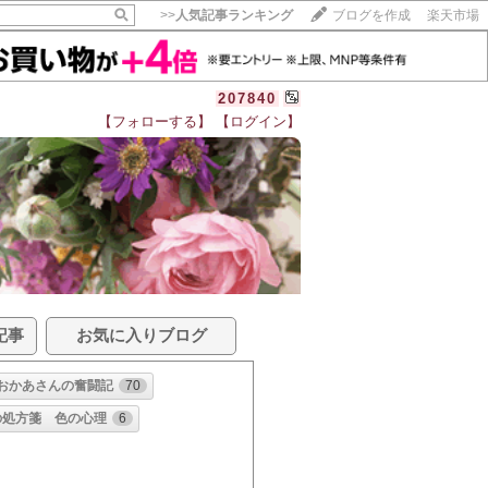
>>
人気記事ランキング
ブログを作成
楽天市場
207840
【フォローする】
【ログイン】
記事
お気に入りブログ
おかあさんの奮闘記
70
の処方箋 色の心理
6