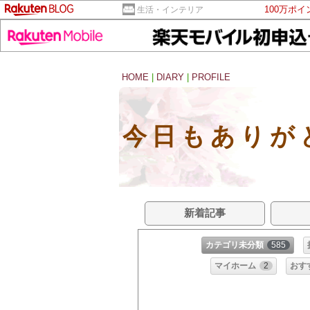
100万ポ
生活・インテリア
HOME
|
DIARY
|
PROFILE
今日もありが
新着記事
カテゴリ未分類
585
マイホーム
2
おす