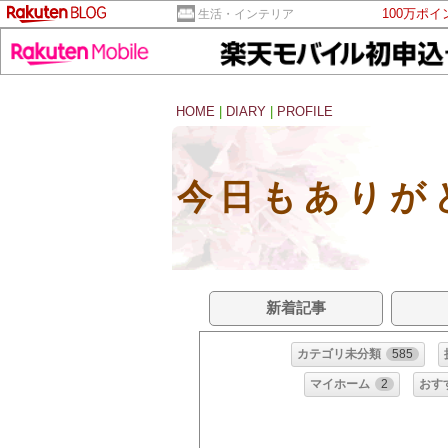
100万ポ
生活・インテリア
HOME
|
DIARY
|
PROFILE
今日もありが
新着記事
カテゴリ未分類
585
マイホーム
2
おす