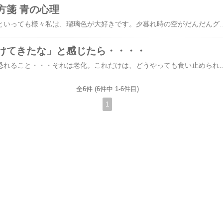
方箋 青の心理
まずは、大好きな青青といっても様々私は、瑠璃色が大好きです。夕暮れ時の空がだんだんグラデュエーションしていく光景はなんとも言えない気持ちになります。では青の心理とは？青が気になるのは、とても理性的になっているときです。客観的に物事を考え、感情をコントロールして振舞える状態です。この色が好きな時は、物事をじっくりと考えて予測や計画をたてて行動するということです。青が好きな人の性格は、周囲からの評価を第一に考え、自意識が強い。自分の権威やプライドを守るために、必要な労力は惜しまない努力型人間です。組織には忠実で、責任感が強く、本当は、やりたくないことでも客観的に判断し、行動する我慢強さをもっています。この色を選ぶ人は、根っからの仕事好きが多いようです。人間、休息も必要です。時には、気持ちをやわらげて、あたたかい気持ちにさせてくれるオレンジや黄色などの暖色系の色を活用し、自分の気持ちを開放してあげるようにしましょう。 （色で変わる人間心理より引用）青は自制心をもたらす色でもあります。我が町では、一部のみ町の街灯がブルーです。なぜかと尋ねたら、青という色は犯罪を少なくする効果があるからだとか。色はいろんなところで
けてきたな」と感じたら・・・・
私たち女性がもっとも恐れること・・・それは老化。これだけは、どうやっても食い止められることができません。では、ここでどうすれば若々しくいられるかご紹介いたしましょう。若返りに効果をもたらす色は、ずばりピンク！！この色は、内分泌を盛んにし、若返りのホルモンの分泌を即してくれるそうです。ピンクの使い方は、衣服や下着、カーテンやソファーなどのインテリアなどに活用するのが効果的ですが、男性には抵抗があると思いますので、そんな方には、下記のピンク呼吸法をお試しください。（（ピンク呼吸法））１心の中でピンクをイメージしてください。２ピンクの空気を吸い込んでいると思いながら、ゆっくりと呼吸を２，３回繰り返します。（このとき、「若くなりたい」「元気になりたい」と心の中で念じてください。）３朝目覚め
全6件 (6件中 1-6件目)
1