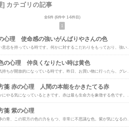
理] カテゴリの記事
全6件 (6件中 1-6件目)
1
の心理 使命感の強いがんばりやさんの色
黒が気になるのは、強い意志を持っている時です。何かに対するこだわりをもっており、強い思い込みや思い入れがあります。他人の意見や関係に左右されることなく、自分の思考アンディンティティを強く貫いていきたいと思っています。また、誰かからの強い抑圧や威圧を受けている現われでもあります。黒が気になっている時は、強さを周囲に示したいという欲求があります。しかしその裏側には、「自分の弱さを隠したい」という深層心理が隠れています。黒は精神力や強さはあっても、社交的には不向きな色です。そして心を強く引き締めてし
色の心理 仲良くなりたい時は黄色
黄色が気になるのは、気持ちが開放的になっている時です。昨日、お買い物に行ったら、グレープフルーツが目に止まりました。皮をむいて砂糖漬けにして、今日いただきました♪今一番美味しい時期ですね。グレープフルーツには、ビタミンＣやクエン酸が含まれており、特に、クエン酸は、体内の疲労物質である乳酸の代謝を高める作用があり、からだをシャキッとさせてくれます。こういうのあると便利ですね。【ポイント最大10倍】 くるっと楽むきフルーツカッター果物皮むき シトラスカッター■当社お買い得セール■くるっと楽むきフルーツカッター果物皮むき シトラスカッター■実際使ってみました使用体験談記載■あっという間に一口サイズ！美肌に、ダイエットに、グレープフルーツを毎日おいしく手軽に食べたい方に 皮むきマシン【あす楽対応】グレープフルーツをイメージしたところで黄色についてお話しましょう。黄色を好む人は、ユーモアがあり、周囲の人を明るく楽しい気分にさせるコミュニケーション能力が高い人が多いようです。物事を頼むのが得意で、人から可愛がられたり助けてもらうことがよくあります。相手に喜びの気持ちを抱かせる色で、
方箋 赤の心理 人間の本能をかきたてる赤
赤が気になるのは、何かにやる気になっているときです。赤は最も生命力を象徴する色です。人間の本能的な部分に訴えかけることができるこの色は、心理的にも生理的にもあらゆる影響をもたらします。心理学のいくつかの実験では、「赤ちゃんが一番最初に反応を示すのは赤い光だ」と報告されているそうです。多くの色の中でも、動物にも人間にも特別な意味をもっているといえるでしょう。この色は、人間にとってアグレッシブルな心情を無意識のうちに表現する色なので、赤が気になる時は、自分にパワーがある時と考えていいでしょう。くじけそうになった時でも、あきらめずに前進しようとするネバーギブアップの色です。逆に、この色が気になっている時は不満がたまっていて攻撃的になる場合もあります。そんな時は、心をやわらげてくれるベージュや青緑をインテリアに取り入れましょう。色彩は目だけじゃなく肌も感じています。一番波長が長い赤は、人間の身体に最もｴﾈﾙｷﾞｰを与える色です。この効果を応用したのが一時期流行った赤パンツ健康法です。 （色で変わる人間心理引用） ★キュプラショーツ赤はだざわりはきごこちフィット
方箋 紫の心理
紫は、積極性の赤と鎮静の青、この双方の色の力をもつ、非常に不思議な色。紫が気になるのは、精神性が深まっている時です。藤の花、藤棚は、ほんとに綺麗ですよね。見ているだけでなんだか幸せな気分になれます。紫が気になる時は、創造性が豊かで、独創的な考えをしたりするので、芸術的なものや神秘的なものに惹かれる時期。この色を好む人は、美的感覚に優れており、美しいものを求めたり、追求する傾向があります。組織や団体の中では、個人プレーや個人行動を好み「自分は自分、人は人」としっかり分けています。ですから、理解してもらえない人に、媚を売ってまで自分をわかってもらえなくても結構だと考えてしまいます。また、自分を特別だと思っているうぬぼれの強い面もあるので、賞賛されることは心地よく、カリスマになりたいと思っている人が多いはずです。普段紫を気にならない人がこの色を気になったときは、要注意。精神的にかなりストレスを抱えていることが多いでしょう。生理的な面では、病中病後に気になる色なので、心あたりのある方は、これ以上無理をしないよ