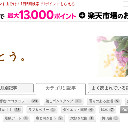
イント山分け！1日5回検索で1ポイントもらえる
とう。
月別記事
カテゴリ別記事
よく読まれている
挑戦♪エコクラフト♪
28
消しゴムスタンプ
11
香りのある生活
5
すめ！！
23
ラブ＆ベリー
1
ダイエット日記
4
絵本
7
心
彫紙アート
4
癌と向き合う
9
大好きな曲
1
切り絵
1