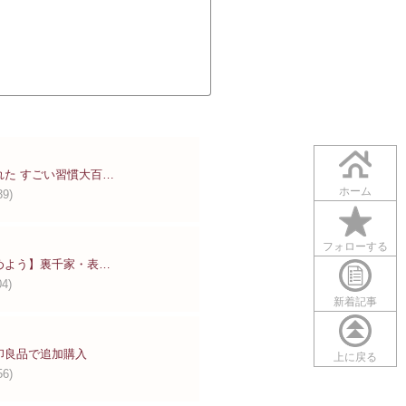
れた すごい習慣大百…
ホーム
39)
フォローする
めよう】裏千家・表…
04)
新着記事
印良品で追加購入
上に戻る
56)