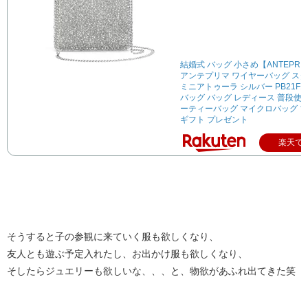
結婚式 バッグ 小さめ【ANTEPRI
アンテプリマ ワイヤーバッグ ス
ミニアトゥーラ シルバー PB21F1
バッグ バッグ レディース 普段使い
ーティーバッグ マイクロバッグ 
ギフト プレゼント
楽天で
そうすると子の参観に来ていく服も欲しくなり、
友人とも遊ぶ予定入れたし、お出かけ服も欲しくなり、
そしたらジュエリーも欲しいな、、、と、物欲があふれ出てきた笑