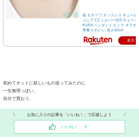
桜 モチーフ ネックレス キュー
コニア CZ シルバー925 チェーン 
KURA ペンダント ピンク キラキ
華奢 かわいい 長さ40cm
楽天で
初めてオットに欲しいもの送ってみたのに
一生無理っぽい。
自分で買おう。
お気に入りの記事を「いいね！」で応援しよう
いいね！
0