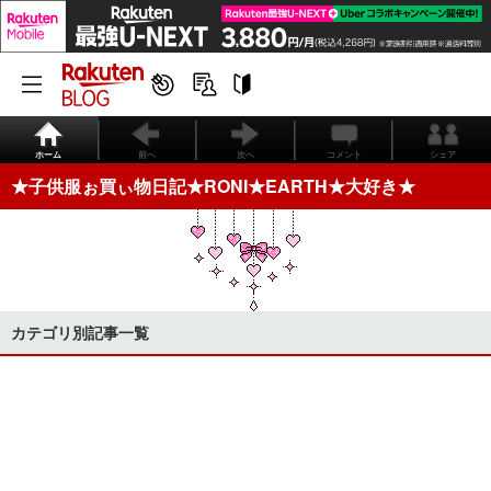
ホーム
前へ
次へ
コメント
シェア
★子供服ぉ買ぃ物日記★RONI★EARTH★大好き★
カテゴリ別記事一覧