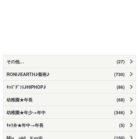
その他…
(27)
RONI♪EARTH♪着画♪
(730)
ｷｯｽﾞﾀﾞﾝｽ♪HIPHOP♪
(86)
幼稚園★年長
(68)
幼稚園★年少→年中
(346)
ｷｬﾗ弁★年中→年長
(5)
Μiц дйd КдοЯi
(150)