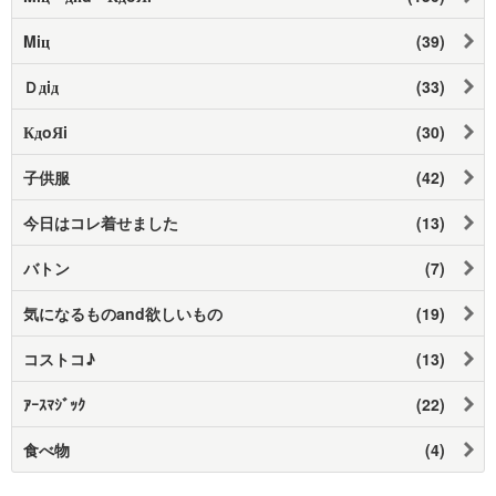
Μiц
(39)
Ｄдiд
(33)
КдοЯi
(30)
子供服
(42)
今日はコレ着せました
(13)
バトン
(7)
気になるものand欲しいもの
(19)
コストコ♪
(13)
ｱｰｽﾏｼﾞｯｸ
(22)
食べ物
(4)