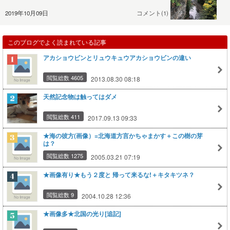
2019年10月09日
コメント(1)
このブログでよく読まれている記事
アカショウビンとリュウキュウアカショウビンの違い
閲覧総数 4605
2013.08.30 08:18
天然記念物は触ってはダメ
閲覧総数 411
2017.09.13 09:33
★海の彼方(画像）=北海道方言かちゃまかす＋この樹の芽
は？
閲覧総数 1275
2005.03.21 07:19
★画像有り★もう２度と 帰って来るな!＋キタキツネ？
閲覧総数 9
2004.10.28 12:36
★画像多★北国の光り[追記]